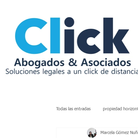
Todas las entradas
propiedad horizon
Marcela Gómez Nuñe
insolvencia
deudas
arren