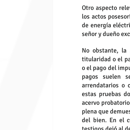
Otro aspecto rele
los actos posesor
de energía eléctr
señor y dueño exc
No obstante, la 
titularidad o el p
o el pago del imp
pagos suelen s
arrendatarios o 
estas pruebas d
acervo probatorio
plena que demuest
del bien. En el c
testigos dejó al 