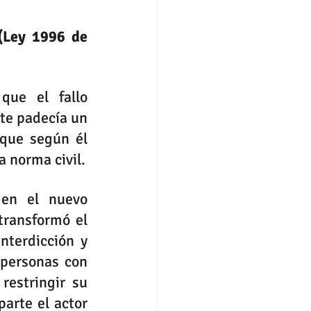
(Ley 1996 de 
que el fallo 
adoptara un enfoque diferencial, argumentando que el demandante padecía un 
que según él 
a norma civil.
en el nuevo 
ransformó el 
terdicción y 
personas con 
estringir su 
arte el actor 