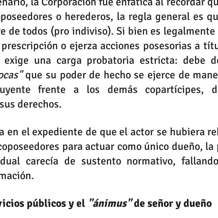
nario, la Corporación fue enfática al recordar qu
oseedores o herederos, la regla general es que
e de todos (pro indiviso). Si bien es legalmente 
rescripción o ejerza acciones posesorias a títul
ocas"
 que su poder de hecho se ejerce de mane
luyente frente a los demás copartícipes, de
sus derechos.
a en el expediente de que el actor se hubiera re
oposeedores para actuar como único dueño, la p
idual carecía de sustento normativo, fallando 
imación.
icios públicos y el 
"ánimus"
 de señor y dueño