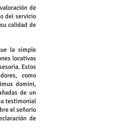
valoración de 
 del servicio 
su calidad de 
ue la simple 
nes locativas 
esoria. Estos 
dores, como 
imus domini, 
ñadas de un 
a testimonial 
re el señorío 
claración de 