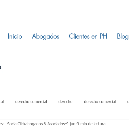
Inicio
Abogados
Clientes en PH
Blog
tal
derecho comercial
derecho
derecho comercial
z - Socia Clickabogados & Asociados
9 jun
3 min de lectura
damientos
restitucion inmuebles
ley 820 de 2003
derech