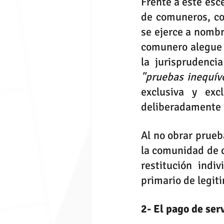
Frente a este esce
de comuneros, cop
se ejerce a nombr
comunero alegue p
"pruebas inequív
exclusiva y exc
deliberadamente 
Al no obrar prueb
la comunidad de c
restitución indiv
primario de legit
2- El pago de serv