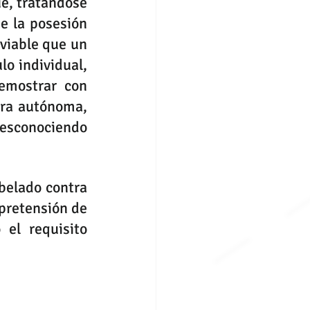
e, tratándose 
 la posesión 
viable que un 
o individual, 
la jurisprudencia exige una carga probatoria estricta: debe demostrar con 
ra autónoma, 
sconociendo 
belado contra 
retensión de 
el requisito 