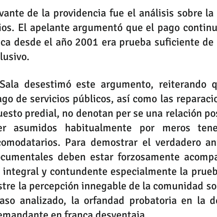
vante de la providencia fue el análisis sobre la 
ios. El apelante argumentó que el pago continuo
ica desde el año 2001 era prueba suficiente de 
lusivo.
Sala desestimó este argumento, reiterando q
ago de servicios públicos, así como las reparacio
uesto predial, no denotan per se una relación pos
er asumidos habitualmente por meros tene
comodatarios. Para demostrar el verdadero an
ocumentales deben estar forzosamente acompa
 integral y contundente especialmente la prueb
re la percepción innegable de la comunidad sob
aso analizado, la orfandad probatoria en la de
demandante en franca desventaja.