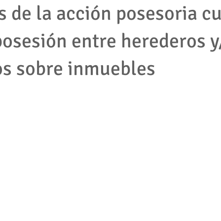
s de la acción posesoria c
posesión entre herederos y
mpleados
cooperativas
tributario
impuestos
protec
s sobre inmuebles
2001
empresas
accion de tutela
pymes
derecho la
jecutivo
Competencia desleal
Resolución contrato
Segu