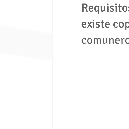
Requisito
existe co
economia solidaria
fondo de e
comunero
Ley 1480 de 2011
ley 675 de 
Seguridad ciudadana
Proceso e