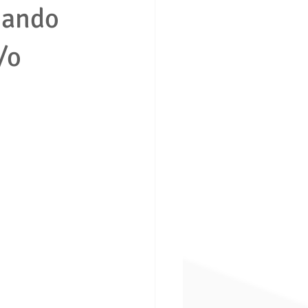
uando
/o
ción consumidor vivienda
boral
Derecho penal
ros