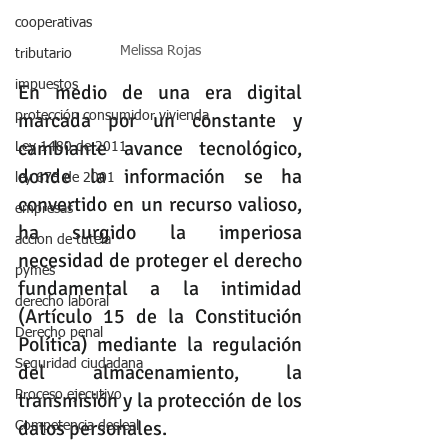
cooperativas
Melissa Rojas
tributario
impuestos
En medio de una era digital 
marcada por un constante y 
protección consumidor vivienda
cambiante avance tecnológico, 
Ley 1480 de 2011
donde la información se ha 
ley 675 de 2001
convertido en un recurso valioso, 
empresas
ha surgido la imperiosa 
accion de tutela
necesidad de proteger el derecho 
pymes
fundamental a la intimidad 
derecho laboral
(Artículo 15 de la Constitución 
Derecho penal
Política) mediante la regulación 
Seguridad ciudadana
del almacenamiento, la 
Proceso ejecutivo
transmisión y la protección de los 
datos personales.
Competencia desleal