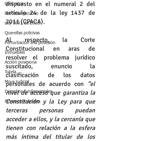
dispuesto en el numeral 2 del 
Contratos
artículo 24 de la ley 1437 de 
Proceso ejecutivo
2011 (CPACA).
Ley 1801 de 2016
Querellas policivas
Al respecto, la Corte 
Perturbación a la posesión
Constitucional en aras de 
Inmuebles
resolver el problema jurídico 
Acción posesoria
suscitado, enuncio la 
Tutela
clasificación de los datos 
Mora judicial
personales de acuerdo con 
“el 
nivel de acceso que garantiza la 
Derechos fundamentales
Constitución y la Ley para que 
Procesos judiciales
terceras personas puedan 
acceder a ellos, y la cercanía que 
tienen con relación a la esfera 
más íntima del titular de los 