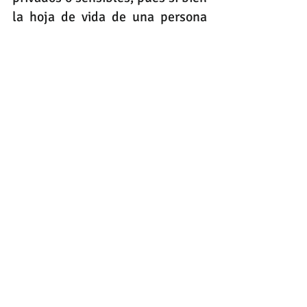
la hoja de vida de una persona 
puede contener información 
personal, solo aquellos datos que 
refieren al ámbito privado e 
íntimo del individuo están sujetos 
a reserva. Esto significa que 
datos como la cédula de 
ciudadanía, que es un dato 
público, no requieren 
autorización previa para su 
divulgación, ya que no afectan la 
intimidad del titular ni generan 
un riesgo de discriminación.
Sin embargo, es fundamental 
tener presente que dicha 