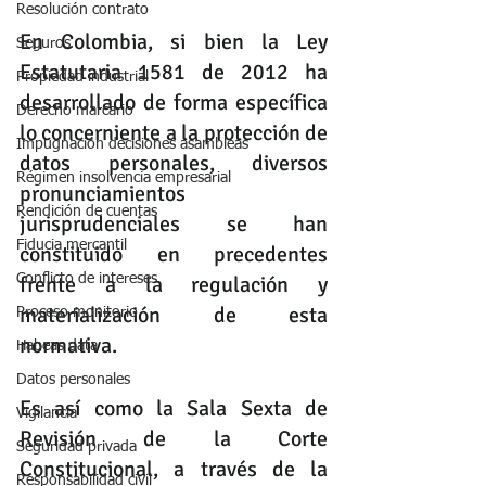
Resolución contrato
En Colombia, si bien la Ley 
Seguros
Estatutaria 1581 de 2012 ha 
Propiedad industrial
desarrollado de forma específica 
Derecho marcario
lo concerniente a la protección de 
Impugnación decisiones asambleas
datos personales, diversos 
Régimen insolvencia empresarial
pronunciamientos 
Rendición de cuentas
jurisprudenciales se han 
Fiducia mercantil
constituido en precedentes 
Conflicto de intereses
frente a la regulación y 
materialización de esta 
Proceso monitorio
normativa.
Habeas data
Datos personales
Es así como la Sala Sexta de 
Vigilancia
Revisión de la Corte 
Seguridad privada
Constitucional, a través de la 
Responsabilidad civil