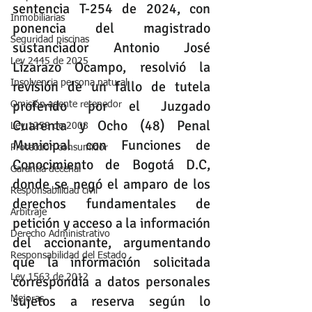
sentencia T-254 de 2024, con 
Inmobiliarias
ponencia del magistrado 
Seguridad piscinas
sustanciador Antonio José 
Ley 2445 de 2025
Lizarazo Ocampo, resolvió la 
Insolvencia persona natural
revisión de un fallo de tutela 
proferido por el Juzgado 
Omisión agente retenedor
Cuarenta y Ocho (48) Penal 
Ley 1258 de 2008
Municipal con Funciones de 
Protección consumidor
Conocimiento de Bogotá D.C, 
Garantia decenal
donde se negó el amparo de los 
Responsabilidad civil
derechos fundamentales de 
Arbitraje
petición y acceso a la información 
Derecho Administrativo
del accionante, argumentando 
Responsabilidad del Estado
que la información solicitada 
Ley 1563 de 2012
correspondía a datos personales 
sujetos a reserva según lo 
Mejoras