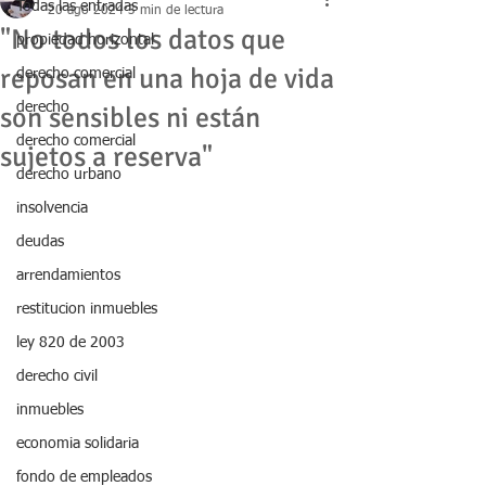
Todas las entradas
20 ago 2024
3 min de lectura
"No todos los datos que
propiedad horizontal
reposan en una hoja de vida
derecho comercial
derecho
son sensibles ni están
derecho comercial
sujetos a reserva"
derecho urbano
insolvencia
deudas
arrendamientos
restitucion inmuebles
ley 820 de 2003
derecho civil
inmuebles
economia solidaria
fondo de empleados