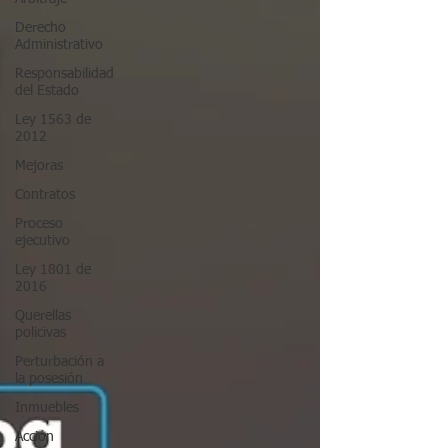
Derecho
Administrativo
Responsabilidad
del Estado
Ley 1563 de
2012
Mejoras
Contratos
Proceso
ejecutivo
Ley 1801 de
2016
Querellas
policivas
Perturbación a
la posesión
Inmuebles
Acción