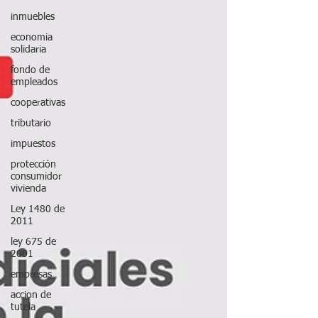
inmuebles
economia
solidaria
fondo de
empleados
cooperativas
tributario
impuestos
protección
consumidor
vivienda
Ley 1480 de
2011
ley 675 de
2001
empresas
accion de
tutela