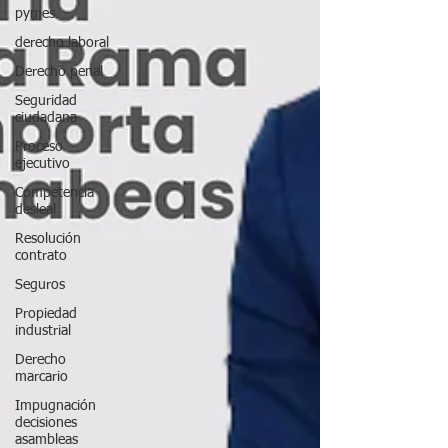
pymes
derecho laboral
Derecho penal
Seguridad
ciudadana
Proceso
ejecutivo
Competencia
desleal
Resolución
contrato
Seguros
Propiedad
industrial
Derecho
marcario
Impugnación
decisiones
asambleas