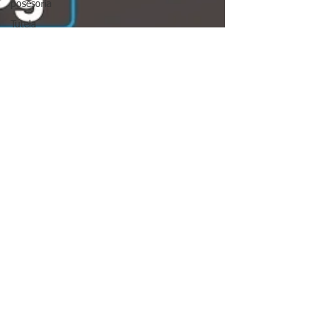
posesoria
Tutela
Mora judicial
Derechos
fundamentales
Procesos
judiciales