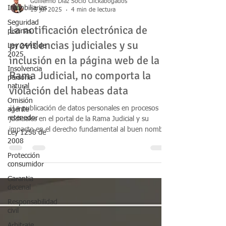
Inmobiliarias
Seguridad
Guillermo Diaz Socio Clickabogados
piscinas
15 jul 2025
4 min de lectura
Ley 2445 de
La notificación electrónica de
2025
Insolvencia
providencias judiciales y su
persona
inclusión en la página web de la
natural
Rama Judicial, no comporta la
Omisión
agente
violación del habeas data
retenedor
Ley 1258 de
¿La publicación de datos personales en procesos
2008
judiciales en el portal de la Rama Judicial y su
Protección
impacto en el derecho fundamental al buen nombre
consumidor
y la intimidad?
Garantia
decenal
Responsabilidad
civil
Arbitraje