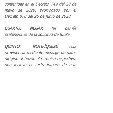
contenidas en el Decreto 749 del 28 de 
mayo de 2020, prorrogado por el 
Decreto 878 del 25 de junio de 2020.
CUARTO: NEGAR
 las demás 
pretensiones de la solicitud de tutela.
QUINTO: NOTIFÍQUESE
 esta 
providencia mediante mensaje de datos 
dirigido al buzón electrónico respectivo, 
que incluya el texto íntegro de esta 
decisión.
SEXTO:
 Esta sentencia puede 
impugnarse, dentro de los tres días 
siguientes a su notificación.
SÉPTIMO: 
REMÍTASE 
  el  expediente  