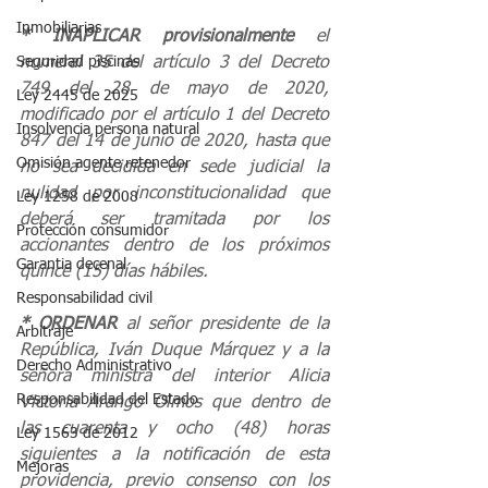
Inmobiliarias
* INAPLICAR provisionalmente
 el 
Seguridad piscinas
numeral 35 del artículo 3 del Decreto 
749 del 28 de mayo de 2020, 
Ley 2445 de 2025
modificado por el artículo 1 del Decreto 
Insolvencia persona natural
847 del 14 de junio de 2020, hasta que 
Omisión agente retenedor
no sea decidida en sede judicial la 
nulidad por inconstitucionalidad que 
Ley 1258 de 2008
deberá ser tramitada por los 
Protección consumidor
accionantes dentro de los próximos 
Garantia decenal
quince (15) días hábiles.
Responsabilidad civil
* ORDENAR
 al señor presidente de la 
Arbitraje
República, Iván Duque Márquez y a la 
Derecho Administrativo
señora ministra del interior Alicia 
Responsabilidad del Estado
Victoria Arango Olmos que dentro de 
las cuarenta y ocho (48) horas 
Ley 1563 de 2012
siguientes a la notificación de esta 
Mejoras
providencia, previo consenso con los 