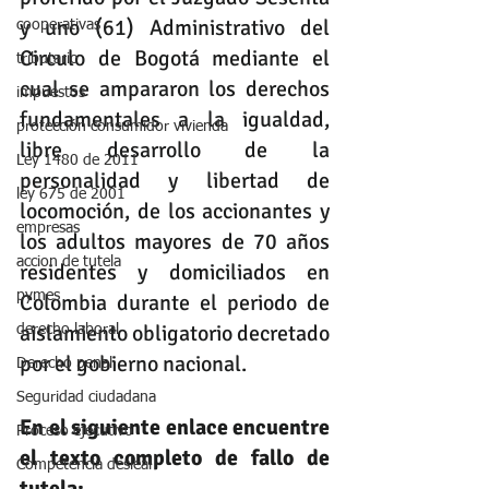
y uno (61) Administrativo del 
cooperativas
Circulo de Bogotá mediante el 
tributario
cual se ampararon 
los derechos 
impuestos
fundamentales a la igualdad, 
protección consumidor vivienda
libre desarrollo de la 
Ley 1480 de 2011
personalidad y libertad de 
ley 675 de 2001
locomoción, de los accionantes y 
empresas
los adultos mayores de 70 años 
accion de tutela
residentes y domiciliados en 
pymes
Colombia durante el periodo de 
aislamiento obligatorio decretado 
derecho laboral
por el gobierno nacional.
Derecho penal
Seguridad ciudadana
En el siguiente enlace encuentre 
Proceso ejecutivo
el texto completo de fallo de 
Competencia desleal
tutela: 