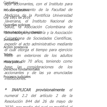
Contratos
aquí accionantes, con el Instituto para 
el Envejecimiento de la Facultad de 
Proceso ejecutivo
Medicina de la Pontificia Universidad 
Ley 1801 de 2016
Javeriana, el Instituto Nacional de 
Querellas policivas
Salud, la Asociación Colombiana de 
Perturbación a la posesión
Gerontología y Geriatría y la Asociación 
Colombiana de Sociedades Científicas, 
Inmuebles
expedir el acto administrativo mediante 
Acción posesoria
el cual otorga el tiempo para ejercicio 
Tutela
físico en exteriores de los adultos 
mayores de 70 años, teniendo como 
Mora judicial
base las consideraciones de los 
Derechos fundamentales
accionantes y de las ya enunciadas 
Procesos judiciales
instituciones.
* INAPLICAR provisionalmente
 el 
numeral 2.2 del artículo 2 de la 
Resolución 844 del 26 de mayo de 