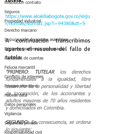
Resolución contrato
Seguros
https://www.alcaldiabogota.gov.co/sisju
Propiedad industrial
r/normas/Norma1.jsp?i=94380&dt=S
Derecho marcario
A continuación transcribimos 
Impugnación decisiones asambleas
apartes el resuelve del fallo de 
Régimen insolvencia empresarial
tutela:
Rendición de cuentas
Fiducia mercantil
"PRIMERO
: 
TUTELAR
 los derechos 
Conflicto de intereses
fundamentales a la igualdad, libre 
Proceso monitorio
desarrollo de la personalidad y libertad 
de locomoción, de los accionantes y 
Habeas data
adultos mayores de 70 años residentes 
Datos personales
y domiciliados en Colombia.
Vigilancia
SEGUNDO:
 En consecuencia, se ordena 
Seguridad privada
lo siguiente:
Responsabilidad civil