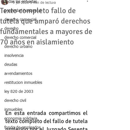
Todas las entradas
9 jul 2020
3 min de lectura
Texto completo fallo de
propiedad horizontal
tutela que amparó derechos
derecho comercial
derecho
fundamentales a mayores de
derecho comercial
70 años en aislamiento
derecho urbano
insolvencia
deudas
arrendamientos
restitucion inmuebles
ley 820 de 2003
derecho civil
inmuebles
En esta entrada compartimos el 
economia solidaria
texto completo del fallo de tutela 
fondo de empleados
proferido por el Juzgado Sesenta 