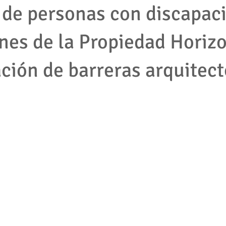
de personas con discapac
nes de la Propiedad Horizo
mpleados
cooperativas
tributario
impuestos
protec
ación de barreras arquitec
2001
empresas
accion de tutela
pymes
derecho la
jecutivo
Competencia desleal
Resolución contrato
Segu