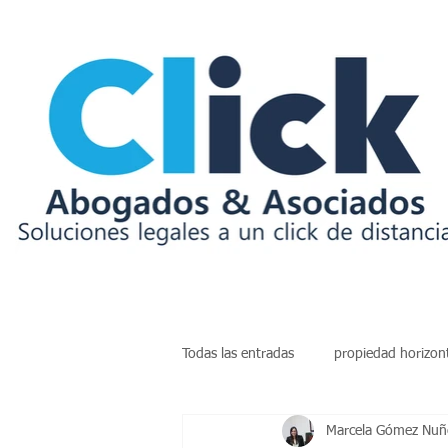
Todas las entradas
propiedad horizon
Marcela Gómez Nuñe
insolvencia
deudas
arren