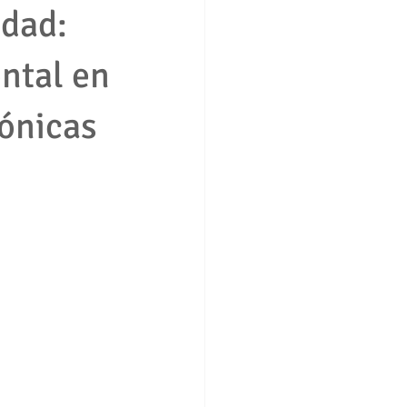
idad:
ntal en
ción consumidor vivienda
tónicas
boral
Derecho penal
ros