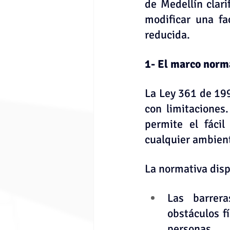
de Medellín clari
modificar una fa
reducida.
1- El marco norma
La Ley 361 de 199
con limitaciones
permite el fáci
cualquier ambien
La normativa disp
Las barrera
obstáculos f
personas.