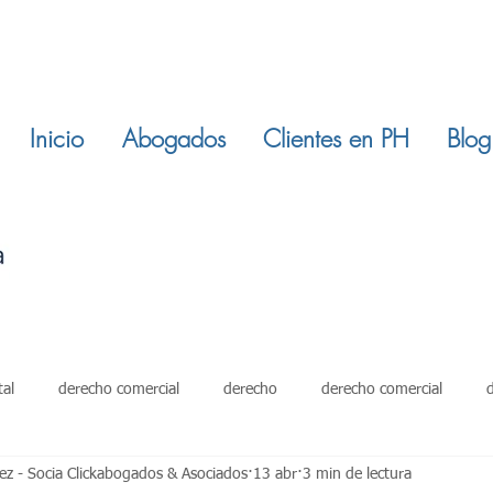
Inicio
Abogados
Clientes en PH
Blog
tal
derecho comercial
derecho
derecho comercial
z - Socia Clickabogados & Asociados
13 abr
3 min de lectura
damientos
restitucion inmuebles
ley 820 de 2003
derech