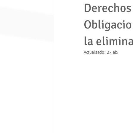
Derechos 
Obligacio
economia solidaria
fondo de e
la elimin
Ley 1480 de 2011
ley 675 de 
Actualizado:
27 abr
Seguridad ciudadana
Proceso e