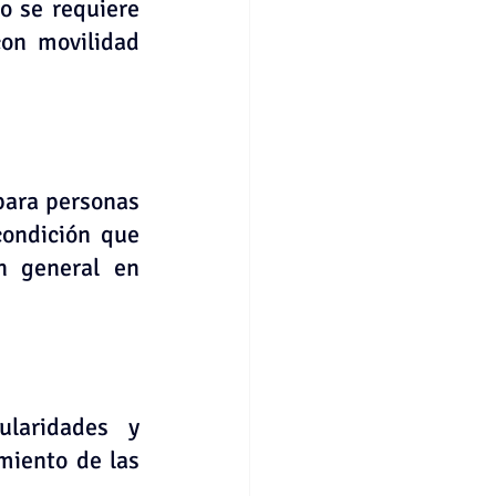
o se requiere 
on movilidad 
ara personas 
ondición que 
n general en 
laridades y 
miento de las 