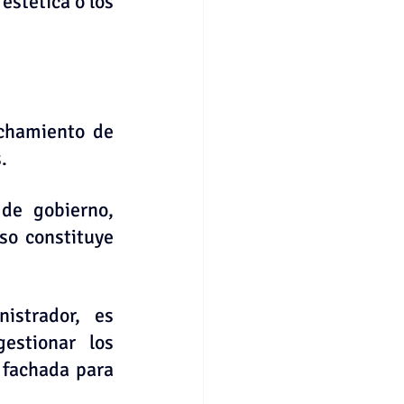
stética o los 
chamiento de 
.
de gobierno, 
o constituye 
strador, es 
estionar los 
 fachada para 