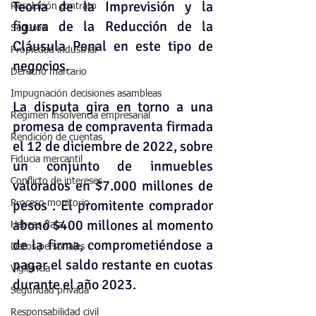
Teoría de la Imprevisión y la 
Resolución contrato
figura de la Reducción de la 
Seguros
Cláusula Penal en este tipo de 
Propiedad industrial
negocios.
Derecho marcario
Impugnación decisiones asambleas
La disputa gira en torno a una 
Régimen insolvencia empresarial
promesa de compraventa firmada 
Rendición de cuentas
el 12 de diciembre de 2022, sobre 
Fiducia mercantil
un conjunto de inmuebles 
Conflicto de intereses
valorados en $7.000 millones de 
pesos . El promitente comprador 
Proceso monitorio
abonó $400 millones al momento 
Habeas data
de la firma, comprometiéndose a 
Datos personales
pagar el saldo restante en cuotas 
Vigilancia
durante el año 2023.
Seguridad privada
Responsabilidad civil