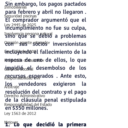
Sin embargo, los pagos pactados 
Inmobiliarias
para febrero y abril no llegaron . 
Seguridad piscinas
El comprador argumentó que el 
Ley 2445 de 2025
incumplimiento no fue su culpa, 
Insolvencia persona natural
sino que se debió a problemas 
con sus socios inversionistas 
Omisión agente retenedor
incluyendo el fallecimiento de la 
Ley 1258 de 2008
esposa de uno de ellos, lo que 
Protección consumidor
impidió el desembolso de los 
Garantia decenal
recursos esperados . Ante esto, 
Responsabilidad civil
los vendedores exigieron la 
Arbitraje
resolución del contrato y el pago 
Derecho Administrativo
de la cláusula penal estipulada 
Responsabilidad del Estado
en $350 millones.
Ley 1563 de 2012
Mejoras
1. Lo que decidió la primera 