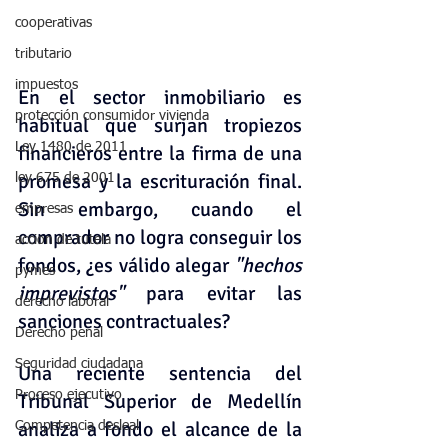
cooperativas
tributario
impuestos
En el sector inmobiliario es 
protección consumidor vivienda
habitual que surjan tropiezos 
Ley 1480 de 2011
financieros entre la firma de una 
promesa y la escrituración final. 
ley 675 de 2001
Sin embargo, cuando el 
empresas
comprador no logra conseguir los 
accion de tutela
fondos, ¿es válido alegar 
"hechos 
pymes
imprevistos"
 para evitar las 
derecho laboral
sanciones contractuales?
Derecho penal
Seguridad ciudadana
Una reciente sentencia del 
Proceso ejecutivo
Tribunal Superior de Medellín 
analiza a fondo el alcance de la 
Competencia desleal