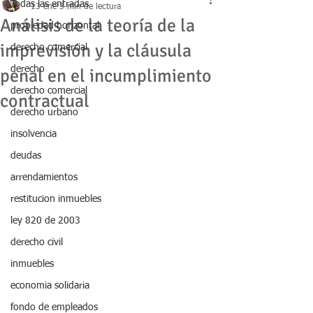
Todas las entradas
13 ene
3 min de lectura
Análisis de la teoría de la
propiedad horizontal
imprevisión y la cláusula
derecho comercial
derecho
penal en el incumplimiento
derecho comercial
contractual
derecho urbano
insolvencia
deudas
arrendamientos
restitucion inmuebles
ley 820 de 2003
derecho civil
inmuebles
economia solidaria
fondo de empleados