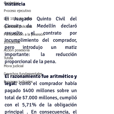
instancia
Contratos
Proceso ejecutivo
El Juzgado Quinto Civil del 
Ley 1801 de 2016
Circuito de Medellín declaró 
Querellas policivas
resuelto el contrato por 
Perturbación a la posesión
incumplimiento del comprador, 
Inmuebles
pero introdujo un matiz 
Acción posesoria
importante: la reducción 
Tutela
proporcional de la pena.
Mora judicial
Derechos fundamentales
El razonamiento fue aritmético y 
Procesos judiciales
legal:
 como el comprador había 
pagado $400 millones sobre un 
total de $7.000 millones, cumplió 
con el 5,71% de la obligación 
principal . En consecuencia, el 