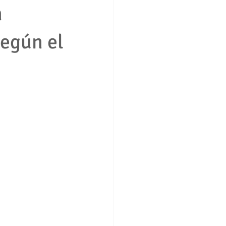
n
según el
ción consumidor vivienda
boral
Derecho penal
ros