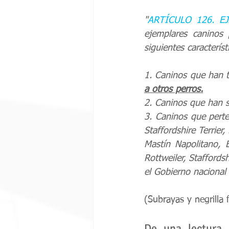
"
A
RTÍCULO 126. E
ejemplares caninos 
siguientes característ
1. Caninos que han t
a otros perros.
2. Caninos que han s
3. Caninos que perte
Staffordshire Terrier
Mastín Napolitano, Bu
Rottweiler, Staffords
el Gobierno nacional
(Subrayas y negrilla 
De una lectura l