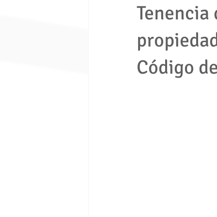
Tenencia 
propiedad
economia solidaria
fondo de e
Código de
Ley 1480 de 2011
ley 675 de 
Seguridad ciudadana
Proceso e