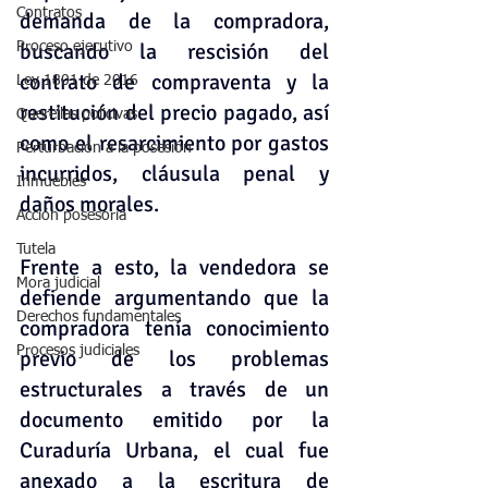
Contratos
demanda de la compradora, 
buscando la rescisión del 
Proceso ejecutivo
contrato de compraventa y la 
Ley 1801 de 2016
restitución del precio pagado, así 
Querellas policivas
como el resarcimiento por gastos 
Perturbación a la posesión
incurridos, cláusula penal y 
Inmuebles
daños morales.
Acción posesoria
Tutela
Frente a esto, la vendedora se 
Mora judicial
defiende argumentando que la 
Derechos fundamentales
compradora tenía conocimiento 
Procesos judiciales
previo de los problemas 
estructurales a través de un 
documento emitido por la 
Curaduría Urbana, el cual fue 
anexado a la escritura de 