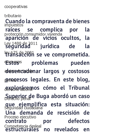
cooperativas
tributario
Cuando la compraventa de bienes 
impuestos
raíces se complica por la 
protección consumidor vivienda
aparición de vicios ocultos, la 
Ley 1480 de 2011
seguridad jurídica de la 
ley 675 de 2001
transacción se ve comprometida. 
Estos problemas pueden 
empresas
desencadenar largos y costosos 
accion de tutela
procesos legales. En este blog, 
pymes
exploráremos cómo el Tribunal 
derecho laboral
Superior de Buga abordó un caso 
Derecho penal
que ejemplifica esta situación: 
Seguridad ciudadana
Una demanda de rescisión de 
Proceso ejecutivo
contrato por defectos 
Competencia desleal
estructurales no revelados en 