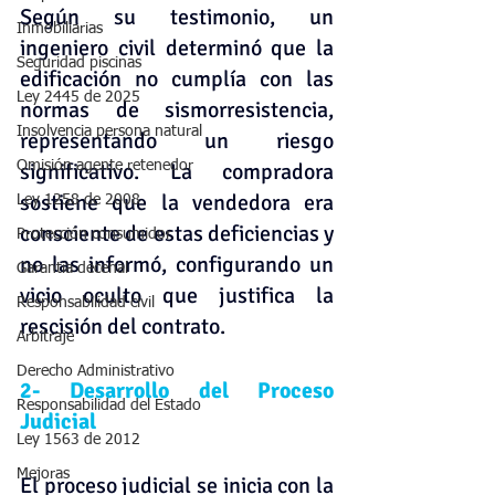
Según su testimonio, un 
Inmobiliarias
ingeniero civil determinó que la 
Seguridad piscinas
edificación no cumplía con las 
Ley 2445 de 2025
normas de sismorresistencia, 
Insolvencia persona natural
representando un riesgo 
Omisión agente retenedor
significativo. La compradora 
sostiene que la vendedora era 
Ley 1258 de 2008
consciente de estas deficiencias y 
Protección consumidor
no las informó, configurando un 
Garantia decenal
vicio oculto que justifica la 
Responsabilidad civil
rescisión del contrato.
Arbitraje
Derecho Administrativo
2- Desarrollo del Proceso 
Responsabilidad del Estado
Judicial
Ley 1563 de 2012
Mejoras
El proceso judicial se inicia con la 