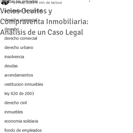
Todas las entradas
19 may 2025
3 min de lectura
Vicios Ocultos y
propiedad horizontal
Compraventa Inmobiliaria:
derecho comercial
derecho
Análisis de un Caso Legal
derecho comercial
derecho urbano
insolvencia
deudas
arrendamientos
restitucion inmuebles
ley 820 de 2003
derecho civil
inmuebles
economia solidaria
fondo de empleados