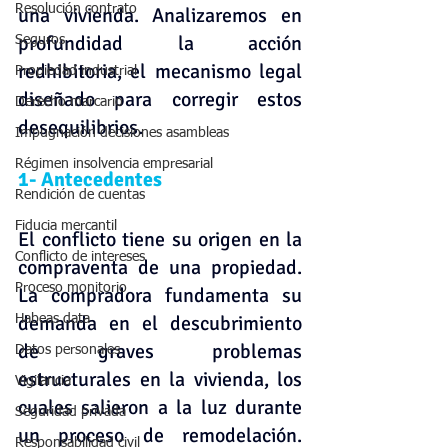
Resolución contrato
una vivienda. Analizaremos en 
profundidad la acción 
Seguros
redhibitoria, el mecanismo legal 
Propiedad industrial
diseñado para corregir estos 
Derecho marcario
desequilibrios.
Impugnación decisiones asambleas
Régimen insolvencia empresarial
1- Antecedentes
Rendición de cuentas
Fiducia mercantil
El conflicto tiene su origen en la 
Conflicto de intereses
compraventa de una propiedad. 
Proceso monitorio
La compradora fundamenta su 
demanda en el descubrimiento 
Habeas data
de graves problemas 
Datos personales
estructurales en la vivienda, los 
Vigilancia
cuales salieron a la luz durante 
Seguridad privada
un proceso de remodelación. 
Responsabilidad civil