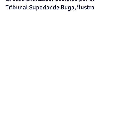
Tribunal Superior de Buga, ilustra 
la aplicación de los principios 
legales relacionados con los 
vicios redhibitorios en el contexto 
de la compraventa de bienes 
raíces.  La decisión del tribunal 
resalta la importancia de la 
diligencia debida por parte de los 
compradores y la validez de la 
información contenida en los 
documentos de la transacción. 
Este análisis proporciona una 
valiosa perspectiva para 
cualquier persona involucrada en 
la compra o venta de 
propiedades, enfatizando la 