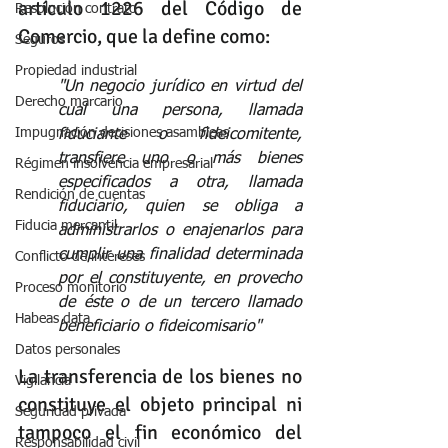
artículo 1226 del Código de 
Resolución contrato
Comercio, que la define como:
Seguros
Propiedad industrial
"Un negocio jurídico en virtud del 
Derecho marcario
cual una persona, llamada 
Impugnación decisiones asambleas
fiduciante o fideicomitente, 
transfiere uno o más bienes 
Régimen insolvencia empresarial
especificados a otra, llamada 
Rendición de cuentas
fiduciario, quien se obliga a 
Fiducia mercantil
administrarlos o enajenarlos para 
cumplir una finalidad determinada 
Conflicto de intereses
por el constituyente, en provecho 
Proceso monitorio
de éste o de un tercero llamado 
Habeas data
beneficiario o fideicomisario"
Datos personales
La transferencia de los bienes no 
Vigilancia
constituye el objeto principal ni 
Seguridad privada
tampoco el fin económico del 
Responsabilidad civil