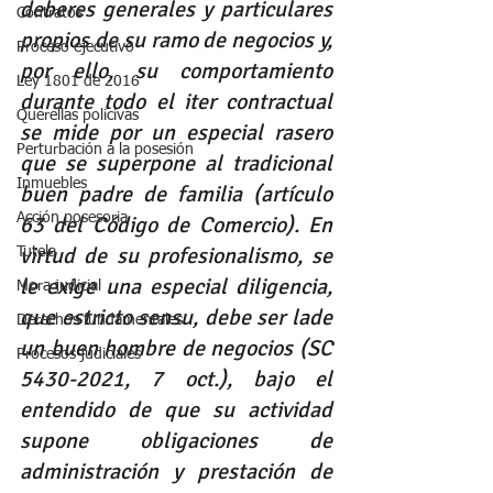
deberes generales y particulares 
Contratos
propios de su ramo de negocios y, 
Proceso ejecutivo
por ello, su comportamiento 
Ley 1801 de 2016
durante todo el iter contractual 
Querellas policivas
se mide por un especial rasero 
Perturbación a la posesión
que se superpone al tradicional 
Inmuebles
buen padre de familia (artículo 
Acción posesoria
63 del Código de Comercio). En 
virtud de su profesionalismo, se 
Tutela
le exige una especial diligencia, 
Mora judicial
que estricto sensu, debe ser lade 
Derechos fundamentales
un buen hombre de negocios (SC 
Procesos judiciales
5430-2021, 7 oct.), bajo el 
entendido de que su actividad 
supone obligaciones de 
administración y prestación de 