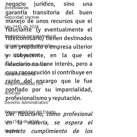
negocio jurídico, sino una 
Inmobiliarias
garantía transitoria del buen 
Seguridad piscinas
manejo de unos recursos que el 
Ley 2445 de 2025
fiduciante (y eventualmente el 
Insolvencia persona natural
fideicomisario) tienen destinados 
a un propósito o empresa ulterior 
Omisión agente retenedor
y subyacente, en la que el 
Ley 1258 de 2008
fiduciario no tiene interés, pero a 
Protección consumidor
cuya consecución sí contribuye en 
Garantia decenal
razón del encargo que le fue 
Responsabilidad civil
confiado por su imparcialidad, 
Arbitraje
profesionalismo y reputación.
Derecho Administrativo
Responsabilidad del Estado
Del fiduciario, como profesional 
en la materia, se espera el 
Ley 1563 de 2012
estricto cumplimiento de los 
Mejoras