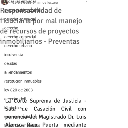
Todas las entradas
22 dic 2022
6 min de lectura
Responsabilidad de
propiedad horizontal
fiduciaria por mal manejo
derecho comercial
derecho
de recursos de proyectos
derecho comercial
inmobiliarios - Preventas
derecho urbano
insolvencia
deudas
arrendamientos
restitucion inmuebles
ley 820 de 2003
derecho civil
La Corte Suprema de Justicia - 
Sala de Casación Civil con 
inmuebles
ponencia del Magistrado Dr. Luis 
economia solidaria
Alonso Rico Puerta mediante 
fondo de empleados