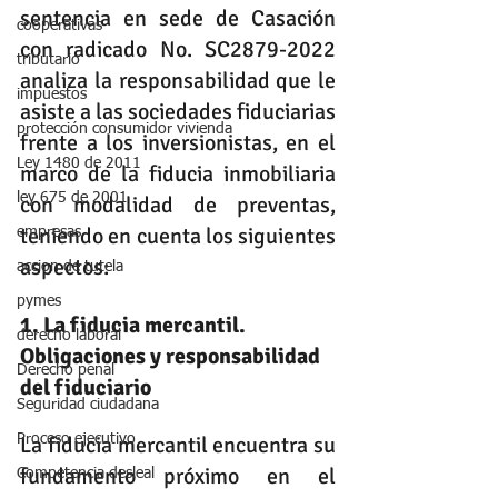
sentencia en sede de Casación 
cooperativas
con radicado No. SC2879-2022 
tributario
analiza la responsabilidad que le 
impuestos
asiste a las sociedades fiduciarias 
protección consumidor vivienda
frente a los inversionistas, en el 
Ley 1480 de 2011
marco de la fiducia inmobiliaria 
ley 675 de 2001
con modalidad de preventas, 
teniendo en cuenta los siguientes 
empresas
aspectos:
accion de tutela
pymes
1. La fiducia mercantil. 
derecho laboral
Obligaciones y responsabilidad 
Derecho penal
del fiduciario
Seguridad ciudadana
Proceso ejecutivo
La fiducia mercantil encuentra su 
fundamento próximo en el 
Competencia desleal