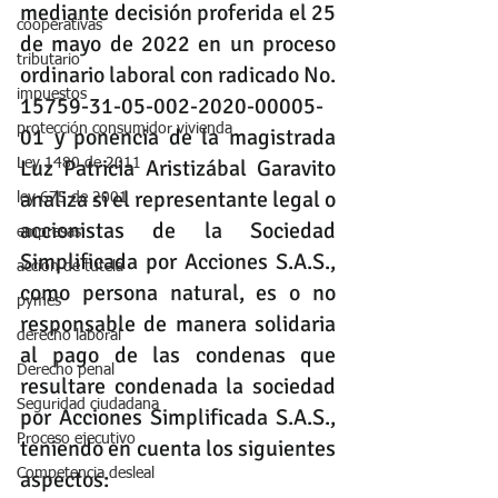
mediante decisión proferida el 25 
cooperativas
de mayo de 2022 en un proceso 
tributario
ordinario laboral con radicado No. 
impuestos
15759-31-05-002-2020-00005-
protección consumidor vivienda
01 y ponencia de la magistrada 
Luz Patricia Aristizábal Garavito 
Ley 1480 de 2011
analiza si el representante legal o 
ley 675 de 2001
accionistas de la Sociedad 
empresas
Simplificada por Acciones S.A.S., 
accion de tutela
como persona natural, es o no 
pymes
responsable de manera solidaria 
derecho laboral
al pago de las condenas que 
Derecho penal
resultare condenada la sociedad 
Seguridad ciudadana
por Acciones Simplificada S.A.S., 
Proceso ejecutivo
teniendo en cuenta los siguientes 
Competencia desleal
aspectos: