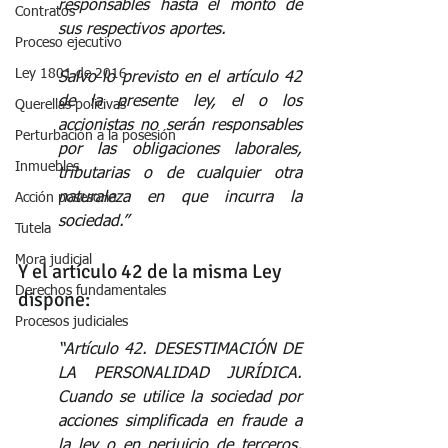
responsables hasta el monto de 
Contratos
sus respectivos aportes. 
Proceso ejecutivo
Ley 1801 de 2016
Salvo lo previsto en el artículo 42 
de la presente ley, el o los 
Querellas policivas
accionistas no serán responsables 
Perturbación a la posesión
por las obligaciones laborales, 
Inmuebles
tributarias o de cualquier otra 
naturaleza en que incurra la 
Acción posesoria
sociedad.”
Tutela
Mora judicial
Y el artículo 42 de la misma Ley 
Derechos fundamentales
dispone:
Procesos judiciales
“Artículo 42. DESESTIMACIÓN DE 
LA PERSONALIDAD JURÍDICA. 
Cuando se utilice la sociedad por 
acciones simplificada en fraude a 
la ley o en perjuicio de terceros, 