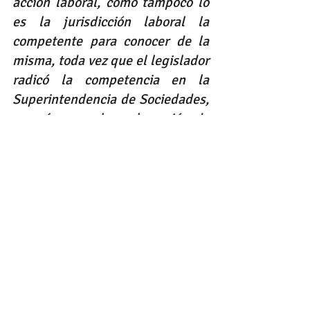
acción laboral, como tampoco lo 
es la jurisdicción laboral la 
competente para conocer de la 
misma, toda vez que el legislador 
radicó la competencia en la 
Superintendencia de Sociedades, 
es más, para la reclamación de 
los perjuicios que con tal 
conducta se le ocasionare, radicó 
la competencia a prevención de la 
Superintendencia de Sociedades 
en los jueces civiles del circuito 
y/o civiles municipales, según el 
caso.
Contáctenos para brindarle una asesoría legal completa