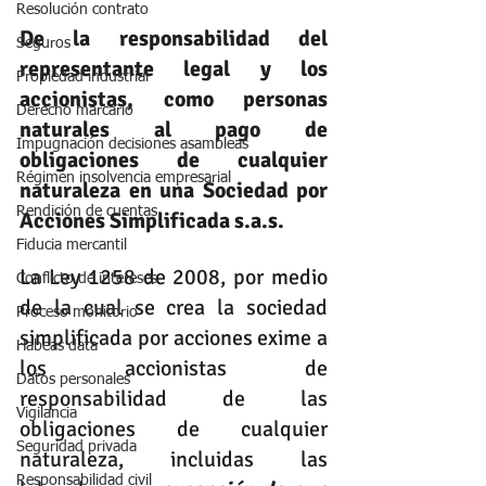
Resolución contrato
De la responsabilidad del 
Seguros
representante legal y los 
Propiedad industrial
accionistas, como personas 
Derecho marcario
naturales al pago de 
Impugnación decisiones asambleas
obligaciones de cualquier 
Régimen insolvencia empresarial
naturaleza en una Sociedad por 
Rendición de cuentas
Acciones Simplificada s.a.s.
Fiducia mercantil
La Ley 1258 de 2008, por medio 
Conflicto de intereses
de la cual se crea la sociedad 
Proceso monitorio
simplificada por acciones exime a 
Habeas data
los accionistas de 
Datos personales
responsabilidad de las 
Vigilancia
obligaciones de cualquier 
Seguridad privada
naturaleza, incluidas las 
Responsabilidad civil