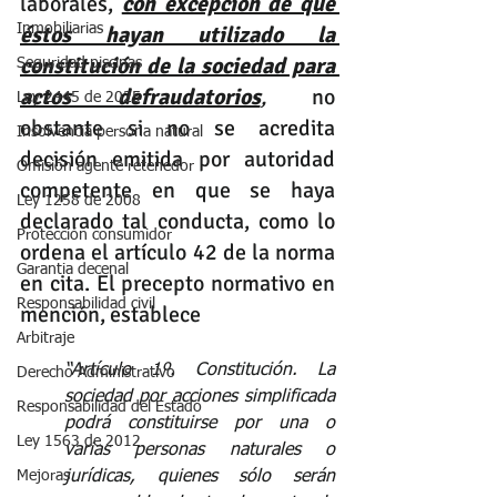
laborales, 
con excepción de que 
Inmobiliarias
éstos hayan utilizado la 
constitución de la sociedad para 
Seguridad piscinas
actos defraudatorios
,
 no 
Ley 2445 de 2025
obstante si no se acredita 
Insolvencia persona natural
decisión emitida por autoridad 
Omisión agente retenedor
competente en que se haya 
Ley 1258 de 2008
declarado tal conducta, como lo 
Protección consumidor
ordena el artículo 42 de la norma 
Garantia decenal
en cita. El precepto normativo en 
Responsabilidad civil
mención, establece
Arbitraje
“Artículo 1º. Constitución. La 
Derecho Administrativo
sociedad por acciones simplificada 
Responsabilidad del Estado
podrá constituirse por una o 
Ley 1563 de 2012
varias personas naturales o 
Mejoras
jurídicas, quienes sólo serán 