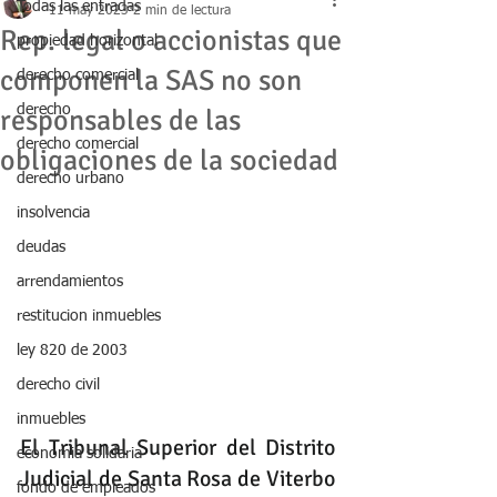
Todas las entradas
11 may 2023
2 min de lectura
Rep. legal o accionistas que
propiedad horizontal
componen la SAS no son
derecho comercial
derecho
responsables de las
derecho comercial
obligaciones de la sociedad
derecho urbano
insolvencia
deudas
arrendamientos
restitucion inmuebles
ley 820 de 2003
derecho civil
inmuebles
El Tribunal Superior del Distrito 
economia solidaria
Judicial de Santa Rosa de Viterbo 
fondo de empleados