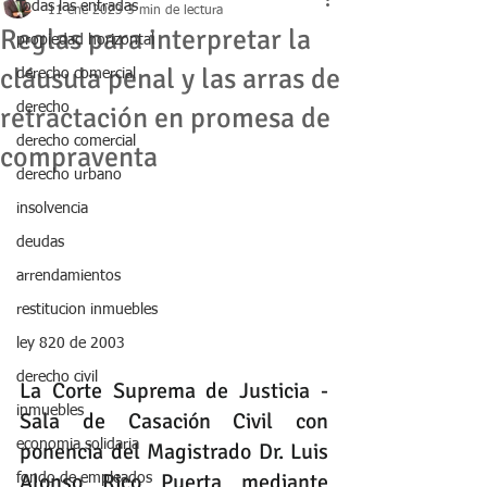
Todas las entradas
11 ene 2023
3 min de lectura
Reglas para interpretar la
propiedad horizontal
cláusula penal y las arras de
derecho comercial
derecho
retractación en promesa de
derecho comercial
compraventa
derecho urbano
insolvencia
deudas
arrendamientos
restitucion inmuebles
ley 820 de 2003
derecho civil
La Corte Suprema de Justicia - 
inmuebles
Sala de Casación Civil con 
economia solidaria
ponencia del Magistrado Dr. Luis 
Alonso Rico Puerta mediante 
fondo de empleados