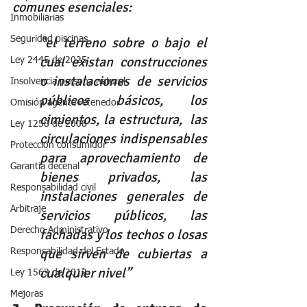
comunes esenciales:
Inmobiliarias
"el terreno sobre o bajo el 
Seguridad piscinas
cual existan construcciones 
Ley 2445 de 2025
o instalaciones de servicios 
Insolvencia persona natural
públicos básicos, los 
Omisión agente retenedor
cimientos, la estructura,  las 
Ley 1258 de 2008
circulaciones indispensables 
Protección consumidor
para aprovechamiento de 
Garantia decenal
bienes privados, las 
Responsabilidad civil
instalaciones generales de 
Arbitraje
servicios públicos, las 
Derecho Administrativo
fachadas y los techos o losas 
que sirven de cubiertas a 
Responsabilidad del Estado
cualquier nivel”
Ley 1563 de 2012
Mejoras