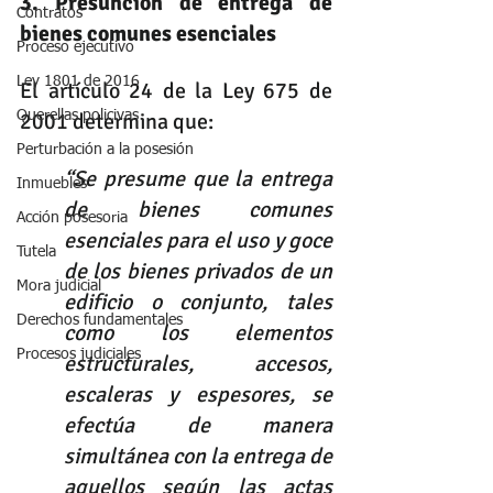
3. Presunción de entrega de 
Contratos
bienes comunes esenciales
Proceso ejecutivo
Ley 1801 de 2016
El artículo 24 de la Ley 675 de 
2001 determina que: 
Querellas policivas
Perturbación a la posesión
“Se presume que la entrega 
Inmuebles
de bienes comunes 
Acción posesoria
esenciales para el uso y goce 
Tutela
de los bienes privados de un 
Mora judicial
edificio o conjunto, tales 
Derechos fundamentales
como los elementos 
Procesos judiciales
estructurales, accesos, 
escaleras y espesores, se 
efectúa de manera 
simultánea con la entrega de 
aquellos según las actas 