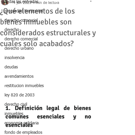
Todas las entradas
4 jun 2023
4 min de lectura
¿Qué elementos de los
propiedad horizontal
bienes inmuebles son
derecho comercial
derecho
considerados estructurales y
derecho comercial
cuales solo acabados?
derecho urbano
insolvencia
deudas
arrendamientos
restitucion inmuebles
ley 820 de 2003
derecho civil
1. Definición legal de bienes 
inmuebles
comunes esenciales y no 
esenciales
economia solidaria
fondo de empleados