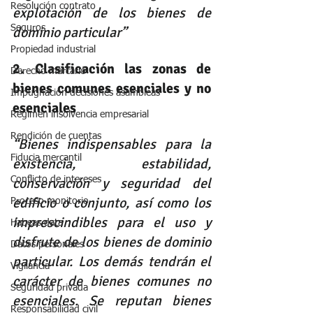
Resolución contrato
explotación de los bienes de 
Seguros
dominio particular”
Propiedad industrial
2. Clasificación las zonas de 
Derecho marcario
bienes comunes esenciales y no 
Impugnación decisiones asambleas
esenciales
Régimen insolvencia empresarial
Rendición de cuentas
“Bienes indispensables para la 
Fiducia mercantil
existencia, estabilidad, 
conservación y seguridad del 
Conflicto de intereses
edificio o conjunto, así como los 
Proceso monitorio
imprescindibles para el uso y 
Habeas data
disfrute de los bienes de dominio 
Datos personales
particular. Los demás tendrán el 
Vigilancia
carácter de bienes comunes no 
Seguridad privada
esenciales. Se reputan bienes 
Responsabilidad civil