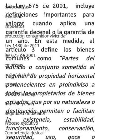
La Ley 675 de 2001,  incluye 
cooperativas
definiciones importantes para 
tributario
valorar cuando aplica una 
impuestos
garantía decenal o la garantía de 
protección consumidor vivienda
un año. En esta medida, el 
Ley 1480 de 2011
artículo 3 define los bienes 
ley 675 de 2001
comunes como 
“Partes del 
edificio o conjunto sometido al 
empresas
régimen de propiedad horizontal 
accion de tutela
pertenecientes en proindiviso a 
pymes
todos los propietarios de bienes 
derecho laboral
privados, que por su naturaleza o 
Derecho penal
destinación permiten o facilitan 
Seguridad ciudadana
la existencia, estabilidad, 
Proceso ejecutivo
funcionamiento, conservación, 
Competencia desleal
seguridad, uso, goce o 