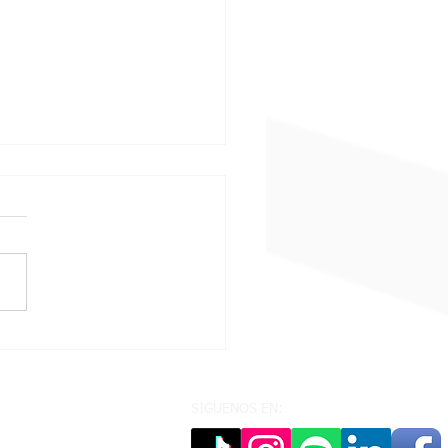
a por mora judicial: ¿Está
cando el derecho
amental correcto?
SIGUENOS EN: