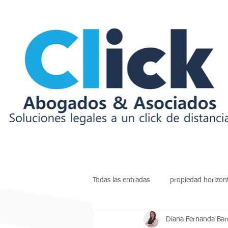
Todas las entradas
propiedad horizon
Diana Fernanda Ba
insolvencia
deudas
arren