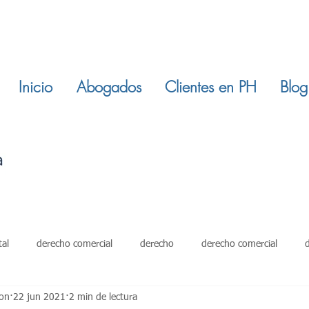
Inicio
Abogados
Clientes en PH
Blog
tal
derecho comercial
derecho
derecho comercial
ron
22 jun 2021
2 min de lectura
damientos
restitucion inmuebles
ley 820 de 2003
derech