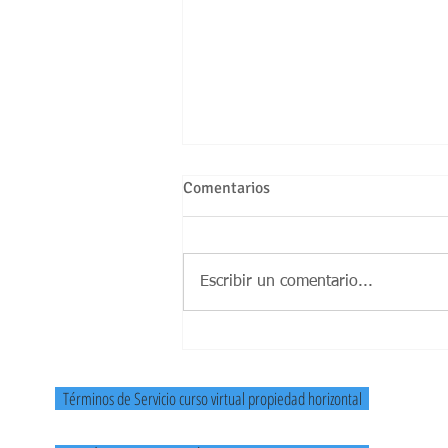
Comentarios
Escribir un comentario...
Animales de compañía y
propiedad horizontal. Un
análisis sobre las limitaciones
Términos de Servicio curso virtual propiedad horizontal
que puede imponer un
Conjunto Residencial