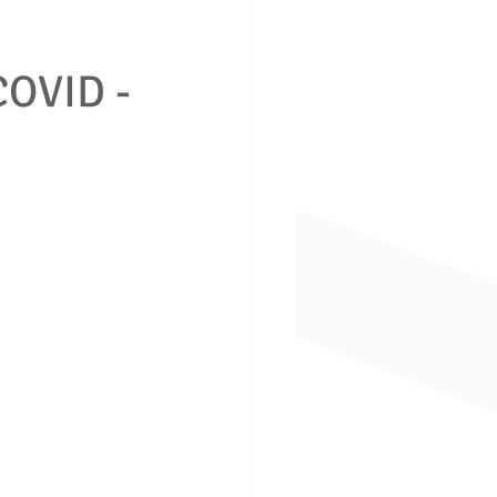
COVID -
ción consumidor vivienda
boral
Derecho penal
ros