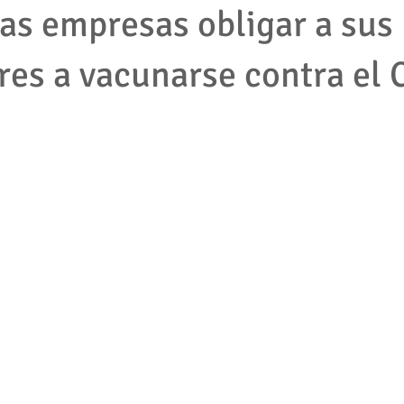
as empresas obligar a sus
res a vacunarse contra el 
mpleados
cooperativas
tributario
impuestos
protec
2001
empresas
accion de tutela
pymes
derecho la
jecutivo
Competencia desleal
Resolución contrato
Segu