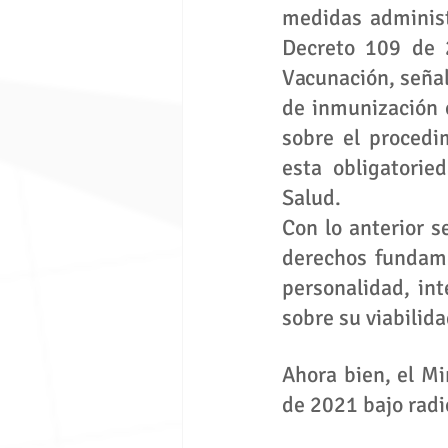
medidas administr
Decreto 109 de 
Vacunación, señal
de inmunización c
sobre el procedi
esta obligatorie
Salud.
Con lo anterior s
derechos fundame
personalidad, in
sobre su viabilida
Ahora bien, el Mi
de 2021 bajo rad