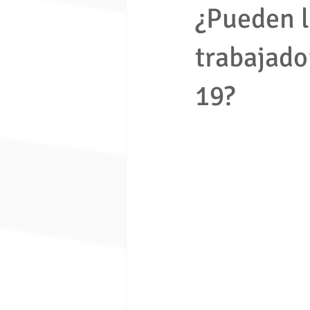
¿Pueden l
trabajado
economia solidaria
fondo de e
19?
Ley 1480 de 2011
ley 675 de 
Seguridad ciudadana
Proceso e