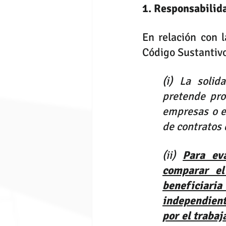
1. Responsabilida
En relación con l
Código Sustantivo 
(i) La solid
pretende pro
empresas o e
de contratos 
(ii) 
Para eva
comparar el
beneficiaria 
independient
por el trabaj