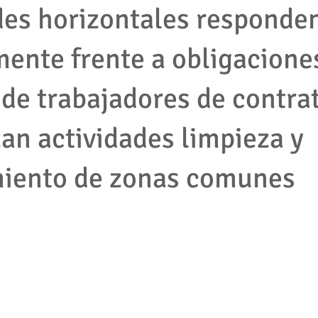
es horizontales responde
mente frente a obligacione
mpleados
cooperativas
tributario
impuestos
protec
 de trabajadores de contrat
2001
empresas
accion de tutela
pymes
derecho la
zan actividades limpieza y
jecutivo
Competencia desleal
Resolución contrato
Segu
iento de zonas comunes