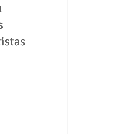
n
s
ción consumidor vivienda
istas
boral
Derecho penal
ros