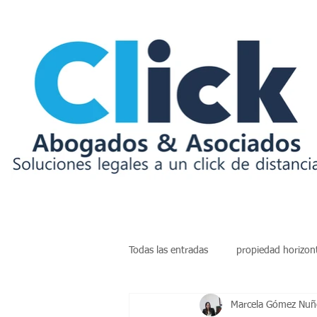
Todas las entradas
propiedad horizon
Marcela Gómez Nuñe
insolvencia
deudas
arren