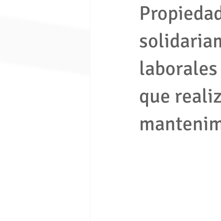
Propiedad
solidaria
economia solidaria
fondo de e
laborales
Ley 1480 de 2011
ley 675 de 
que reali
Seguridad ciudadana
Proceso e
mantenim