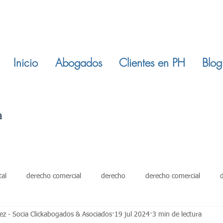
Inicio
Abogados
Clientes en PH
Blog
tal
derecho comercial
derecho
derecho comercial
z - Socia Clickabogados & Asociados
19 jul 2024
3 min de lectura
damientos
restitucion inmuebles
ley 820 de 2003
derech