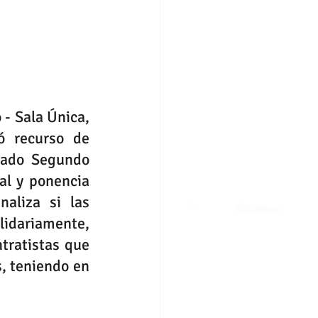
- Sala Única, 
ó recurso de 
gado Segundo 
l y ponencia 
liza si las 
idariamente, 
tratistas que 
 teniendo en 