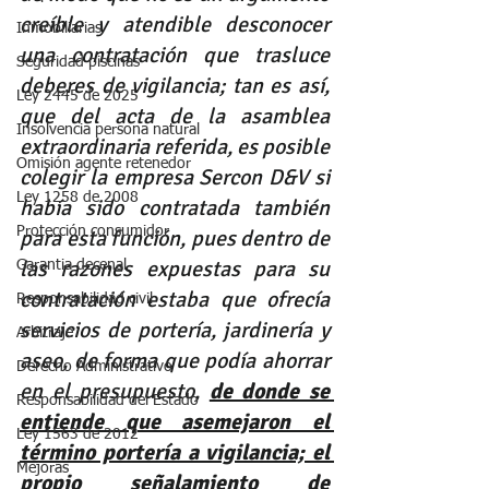
creíble y atendible desconocer 
Inmobiliarias
una contratación que trasluce 
Seguridad piscinas
deberes de vigilancia; tan es así, 
Ley 2445 de 2025
que del acta de la asamblea 
Insolvencia persona natural
extraordinaria referida, es posible 
Omisión agente retenedor
colegir la empresa Sercon D&V si 
Ley 1258 de 2008
había sido contratada también 
Protección consumidor
para esta función, pues dentro de 
las razones expuestas para su 
Garantia decenal
contratación estaba que ofrecía 
Responsabilidad civil
servicios de portería, jardinería y 
Arbitraje
aseo, de forma que podía ahorrar 
Derecho Administrativo
en el presupuesto, 
de donde se 
Responsabilidad del Estado
entiende que asemejaron el 
Ley 1563 de 2012
término portería a vigilancia; el 
Mejoras
propio señalamiento de 