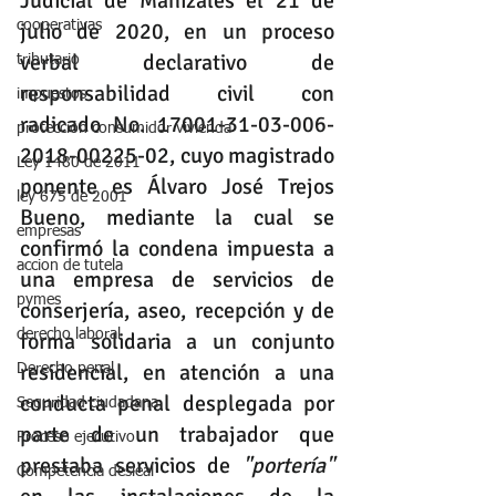
Judicial de Manizales el 21 de 
julio de 2020, en un proceso 
cooperativas
verbal declarativo de 
tributario
responsabilidad civil con 
impuestos
radicado No. 17001-31-03-006-
protección consumidor vivienda
2018-00225-02, cuyo magistrado 
Ley 1480 de 2011
ponente es Álvaro José Trejos 
ley 675 de 2001
Bueno, mediante la cual se 
empresas
confirmó la condena impuesta a 
accion de tutela
una empresa de servicios de 
pymes
conserjería, aseo, recepción y de 
derecho laboral
forma solidaria a un conjunto 
residencial, en atención a una 
Derecho penal
conducta penal desplegada por 
Seguridad ciudadana
parte de un trabajador que 
Proceso ejecutivo
prestaba servicios de 
"portería"
Competencia desleal