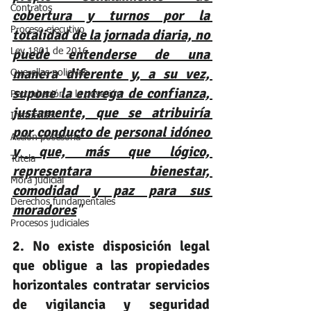
Contratos
cobertura y turnos por la 
Proceso ejecutivo
totalidad de la jornada diaria, no 
puede entenderse de una 
Ley 1801 de 2016
manera diferente y, a su vez, 
Querellas policivas
supone la entrega de confianza, 
Perturbación a la posesión
justamente, que se atribuiría 
Inmuebles
por conducto de personal idóneo 
Acción posesoria
y que, más que lógico, 
Tutela
representara bienestar, 
Mora judicial
comodidad y paz para sus 
Derechos fundamentales
moradores
"
Procesos judiciales
2. No existe disposición legal 
que obligue a las propiedades 
horizontales contratar servicios 
de vigilancia y seguridad 