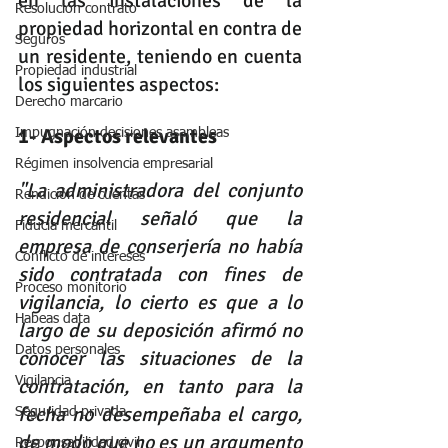
en las instalaciones de la 
Resolución contrato
propiedad horizontal en contra de 
Seguros
un residente, teniendo en cuenta 
Propiedad industrial
los siguientes aspectos: 
Derecho marcario
1- Aspectos relevantes
Impugnación decisiones asambleas
Régimen insolvencia empresarial
"La administradora del conjunto 
Rendición de cuentas
residencial señaló que la 
Fiducia mercantil
empresa de conserjería no había 
Conflicto de intereses
sido contratada con fines de 
Proceso monitorio
vigilancia, lo cierto es que a lo 
Habeas data
largo de su deposición afirmó no 
Datos personales
conocer las situaciones de la 
contratación, en tanto para la 
Vigilancia
fecha no desempeñaba el cargo, 
Seguridad privada
de modo que no es un argumento 
Responsabilidad civil