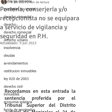
Todas las entradas
8 jun 2023
3 min de lectura
Portería, conserjería y/o
propiedad horizontal
recepcionista no se equipara
derecho comercial
derecho
a servicio de vigilancia y
derecho comercial
seguridad en P.H.
derecho urbano
Actualizado:
9 jun 2023
insolvencia
deudas
arrendamientos
restitucion inmuebles
ley 820 de 2003
derecho civil
Recordamos en esta entrada la 
inmuebles
sentencia proferida por el 
economia solidaria
Tribunal Superior del Distrito 
fondo de empleados