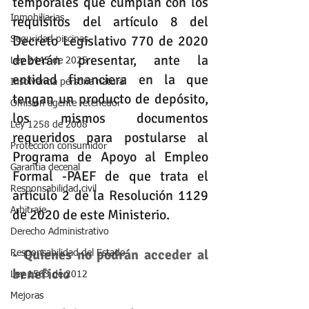
temporales que cumplan con los 
requisitos del artículo 8 del 
Inmobiliarias
Decreto Legislativo 770 de 2020 
Seguridad piscinas
deberán presentar, ante la 
Ley 2445 de 2025
entidad financiera en la que 
Insolvencia persona natural
tengan un producto de depósito, 
Omisión agente retenedor
los mismos documentos 
Ley 1258 de 2008
requeridos para postularse al 
Protección consumidor
Programa de Apoyo al Empleo 
Garantia decenal
Formal -PAEF de que trata el 
Responsabilidad civil
artículo 2 de la Resolución 1129 
Arbitraje
de 2020 de este Ministerio.
Derecho Administrativo
- Quienes no podrán acceder al 
Responsabilidad del Estado
beneficio
Ley 1563 de 2012
Mejoras