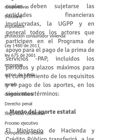
cuales deben sujetarse las 
cooperativas
entidades financieras 
tributario
involucradas, la UGPP y en 
impuestos
general todos los actores que 
protección consumidor vivienda
participen en el Programa de 
Ley 1480 de 2011
apoyo para el pago de la prima de 
ley 675 de 2001
servicios -PAP, incluidos los 
empresas
periodos y plazos máximos para 
el cumplimiento de los requisitos 
accion de tutela
y el pago de los aportes, en los 
pymes
siguientes términos:
derecho laboral
Derecho penal
- Monto del aporte estatal
Seguridad ciudadana
Proceso ejecutivo
El Ministerio de Hacienda y 
Competencia desleal
Crédito Público transferirá  a los 