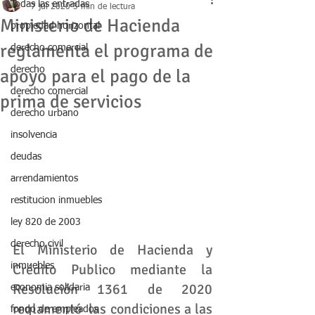
Todas las entradas
7 jul 2020
3 min de lectura
Ministerio de Hacienda
propiedad horizontal
reglamenta el programa de
derecho comercial
derecho
apoyo para el pago de la
derecho comercial
prima de servicios
derecho urbano
insolvencia
deudas
arrendamientos
restitucion inmuebles
ley 820 de 2003
derecho civil
El Ministerio de Hacienda y 
Crédito Publico mediante la 
inmuebles
Resolución 1361 de 2020 
economia solidaria
reglamentó  las condiciones a las 
fondo de empleados