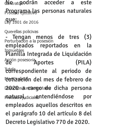
No podrán acceder a este 
Contratos
Programa las personas naturales 
Proceso ejecutivo
que:
Ley 1801 de 2016
Querellas policivas
- Tengan menos de tres (3) 
Perturbación a la posesión
empleados reportados en la 
Inmuebles
Planilla Integrada de Liquidación 
Acción posesoria
de Aportes (PILA) 
correspondiente al periodo de 
Tutela
cotización del mes de febrero de 
Mora judicial
2020 a cargo de dicha persona 
Derechos fundamentales
natural, entendiéndose por 
Procesos judiciales
empleados aquellos descritos en 
el parágrafo 10 del artículo 8 del 
Decreto Legislativo 770 de 2020.