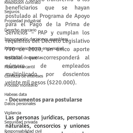
Resolución contrato
beneficiarios que se hayan 
Seguros
postulado al Programa de Apoyo 
Propiedad industrial
para el Pago de la Prima de 
Derecho marcario
Servicios – PAP y cumplan los 
requisitos del Decreto Legislativo 
Impugnación decisiones asambleas
770 de 2020, un único aporte 
Régimen insolvencia empresarial
estatal que corresponderá al 
Rendición de cuentas
número de empleados 
Fiducia mercantil
multiplicado por doscientos 
Conflicto de intereses
veinte mil pesos ($220.000).
Proceso monitorio
Habeas data
- Documentos para postularse
Datos personales
Vigilancia
Las personas jurídicas, personas 
Seguridad privada
naturales, consorcios y uniones 
Responsabilidad civil