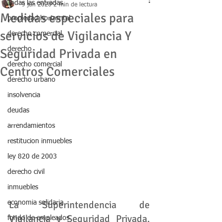
Todas las entradas
9 jun 2020
2 min de lectura
Medidas especiales para
propiedad horizontal
servicios de Vigilancia Y
derecho comercial
derecho
Seguridad Privada en
derecho comercial
Centros Comerciales
derecho urbano
insolvencia
deudas
arrendamientos
restitucion inmuebles
ley 820 de 2003
derecho civil
inmuebles
La Superintendencia de 
economia solidaria
Vigilancia y Seguridad Privada, 
fondo de empleados