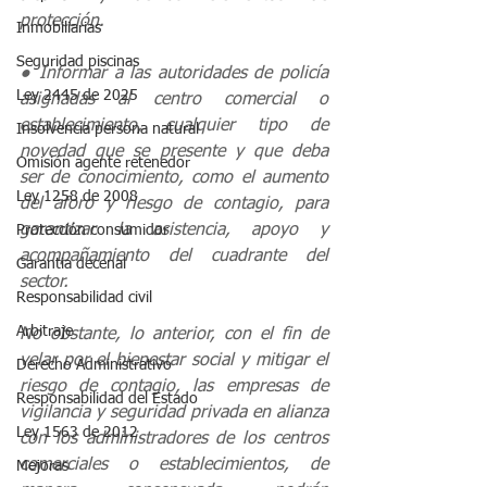
protección.
Inmobiliarias
Seguridad piscinas
● Informar a las autoridades de policía 
Ley 2445 de 2025
asignadas al centro comercial o 
establecimiento, cualquier tipo de 
Insolvencia persona natural
novedad que se presente y que deba 
Omisión agente retenedor
ser de conocimiento, como el aumento 
Ley 1258 de 2008
del aforo y riesgo de contagio, para 
garantizar la asistencia, apoyo y 
Protección consumidor
acompañamiento del cuadrante del 
Garantia decenal
sector.
Responsabilidad civil
Arbitraje
No obstante, lo anterior, con el fin de 
velar por el bienestar social y mitigar el 
Derecho Administrativo
riesgo de contagio, las empresas de 
Responsabilidad del Estado
vigilancia y seguridad privada en alianza 
Ley 1563 de 2012
con los administradores de los centros 
comerciales o establecimientos, de 
Mejoras