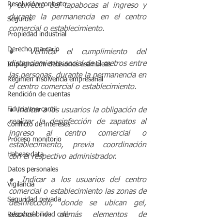
Resolución contrato
y correcto del tapabocas al ingreso y 
durante la permanencia en el centro 
Seguros
comercial o establecimiento.
Propiedad industrial
Derecho marcario
● Verificar el cumplimiento del 
distanciamiento social de 2 metros entre 
Impugnación decisiones asambleas
las personas, durante la permanencia en 
Régimen insolvencia empresarial
el centro comercial o establecimiento.
Rendición de cuentas
Fiducia mercantil
● Indicar a los usuarios la obligación de 
realizar la desinfección de zapatos al 
Conflicto de intereses
ingreso al centro comercial o 
Proceso monitorio
establecimiento, previa coordinación 
Habeas data
con el respectivo administrador.
Datos personales
● Indicar a los usuarios del centro 
Vigilancia
comercial o establecimiento las zonas de 
Seguridad privada
desinfección, donde se ubican gel, 
Responsabilidad civil
alcohol y demás elementos de 