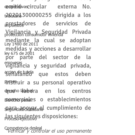
emitió circular  externa No. 
cooperativas
20201300000255 dirigida a los 
tributario
prestadores de servicios de 
impuestos
Vigilancia y Seguridad Privada 
protección consumidor vivienda
mediante la cual se adoptan 
Ley 1480 de 2011
medidas y acciones a desarrollar 
ley 675 de 2001
por parte del sector de la 
empresas
vigilancia y seguridad privada, 
accion de tutela
señalando que estos deben 
instruir a su personal operativo 
pymes
que labora en los centros 
derecho laboral
comerciales o establecimientos 
Derecho penal
para apoyar el cumplimiento de 
Seguridad ciudadana
las siguientes disposiciones:
Proceso ejecutivo
Competencia desleal
"Verificar y controlar el uso permanente 