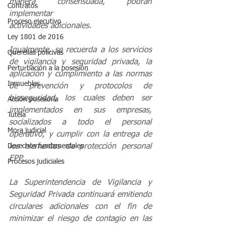
manera consensuada, podrán 
Contratos
implementar
Proceso ejecutivo
actividades adicionales.
Ley 1801 de 2016
Igualmente, se recuerda a los servicios 
Querellas policivas
de vigilancia y seguridad privada, la 
Perturbación a la posesión
aplicación y cumplimiento a las normas 
Inmuebles
de prevención y protocolos de 
bioseguridad, los cuales deben ser 
Acción posesoria
implementados en sus empresas, 
Tutela
socializados a todo el personal 
Mora judicial
operativo, y cumplir con la entrega de 
Derechos fundamentales
los elementos de protección personal 
EPP.
Procesos judiciales
La Superintendencia de Vigilancia y 
Seguridad Privada continuará emitiendo 
circulares adicionales con el fin de 
minimizar el riesgo de contagio en las 