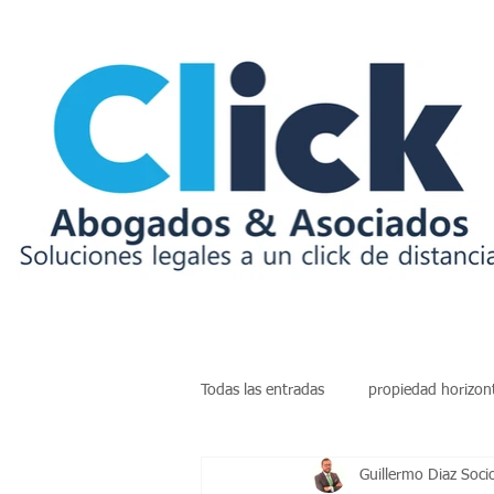
Todas las entradas
propiedad horizon
Guillermo Diaz Soci
insolvencia
deudas
arren