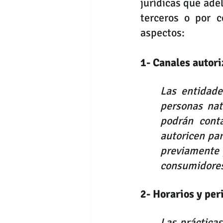
jurídicas que ade
terceros o por c
aspectos:
1- Canales autor
Las entidade
personas nat
podrán conta
autoricen par
previamente p
consumidores 
2- Horarios y per
Las práctica