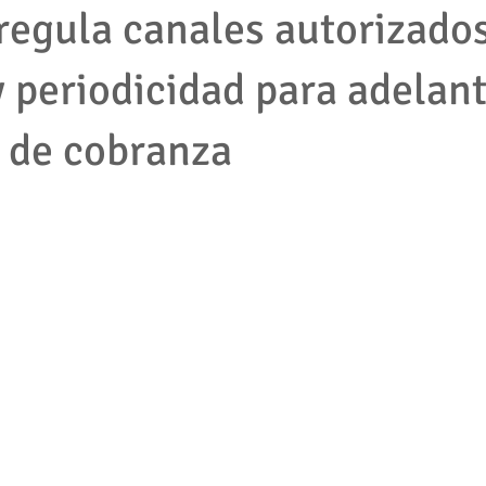
regula canales autorizados
y periodicidad para adelan
mpleados
cooperativas
tributario
impuestos
protec
 de cobranza
2001
empresas
accion de tutela
pymes
derecho la
jecutivo
Competencia desleal
Resolución contrato
Segu