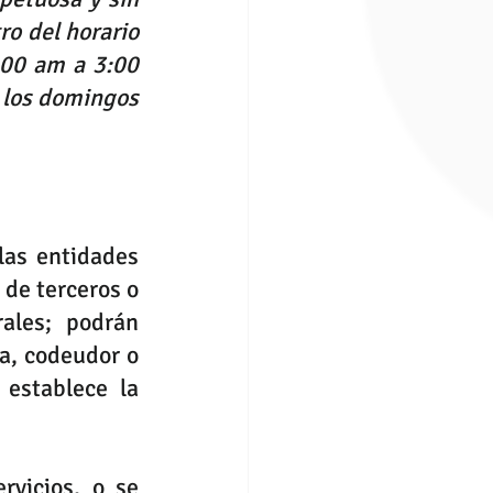
o del horario 
00 am a 3:00 
 los domingos 
las entidades 
de terceros o 
ales; podrán 
a, codeudor o 
establece la 
vicios, o se 