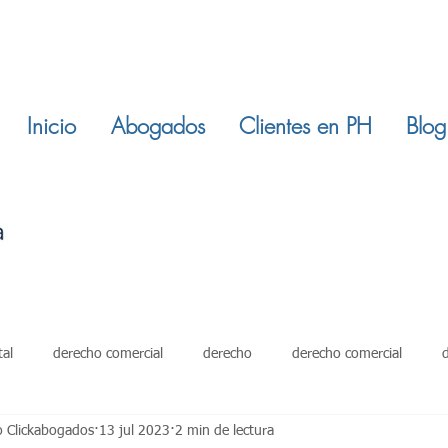
Inicio
Abogados
Clientes en PH
Blog
tal
derecho comercial
derecho
derecho comercial
o Clickabogados
13 jul 2023
2 min de lectura
damientos
restitucion inmuebles
ley 820 de 2003
derech