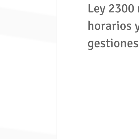
Ley 2300 
horarios 
economia solidaria
fondo de e
gestiones
Ley 1480 de 2011
ley 675 de 
Seguridad ciudadana
Proceso e