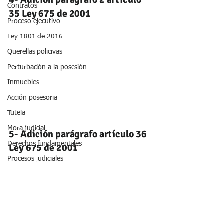
Contratos
35 Ley 675 de 2001
Proceso ejecutivo
Ley 1801 de 2016
Querellas policivas
Perturbación a la posesión
Inmuebles
Acción posesoria
Tutela
Mora judicial
5- Adición parágrafo artículo 36 
Derechos fundamentales
Ley 675 de 2001
Procesos judiciales