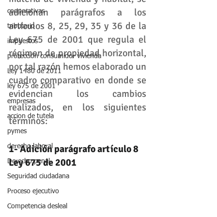
adicionan parágrafos a los 
cooperativas
artículos 8, 25, 29, 35 y 36 de la 
tributario
Ley 675 de 2001 que regula el 
impuestos
régimen de propiedad horizontal, 
protección consumidor vivienda
por tal razón hemos elaborado un 
Ley 1480 de 2011
cuadro comparativo en donde se 
ley 675 de 2001
evidencian los cambios 
empresas
realizados, en los siguientes 
accion de tutela
términos:
pymes
derecho laboral
1- Adición parágrafo artículo 8 
Ley 675 de 2001
Derecho penal
Seguridad ciudadana
Proceso ejecutivo
Competencia desleal