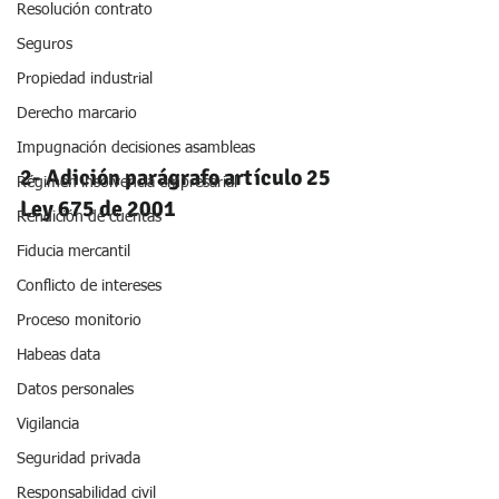
Resolución contrato
Seguros
Propiedad industrial
Derecho marcario
Impugnación decisiones asambleas
2- Adición parágrafo artículo 25 
Régimen insolvencia empresarial
Ley 675 de 2001
Rendición de cuentas
Fiducia mercantil
Conflicto de intereses
Proceso monitorio
Habeas data
Datos personales
Vigilancia
Seguridad privada
Responsabilidad civil