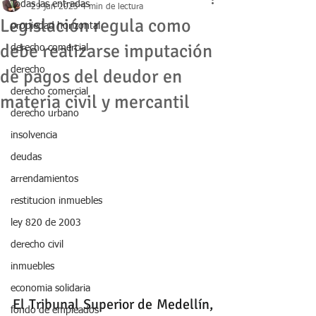
Todas las entradas
29 jun 2023
4 min de lectura
Legislación regula como
propiedad horizontal
debe realizarse imputación
derecho comercial
derecho
de pagos del deudor en
derecho comercial
materia civil y mercantil
derecho urbano
insolvencia
deudas
arrendamientos
restitucion inmuebles
ley 820 de 2003
derecho civil
inmuebles
economia solidaria
El Tribunal Superior de Medellín, 
fondo de empleados