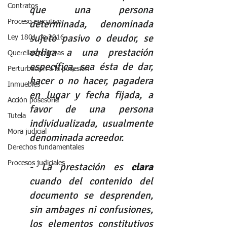
Contratos
que una persona 
determinada, denominada 
Proceso ejecutivo
sujeto pasivo o deudor, se 
Ley 1801 de 2016
obliga a una prestación 
Querellas policivas
específica, sea ésta de dar, 
Perturbación a la posesión
hacer o no hacer, pagadera 
Inmuebles
en lugar y fecha fijada, a 
Acción posesoria
favor de una persona 
Tutela
individualizada, usualmente 
Mora judicial
denominada acreedor. 
Derechos fundamentales
Procesos judiciales
- La prestación es 
clara
cuando del contenido del 
documento se desprenden, 
sin ambages ni confusiones, 
los elementos constitutivos 