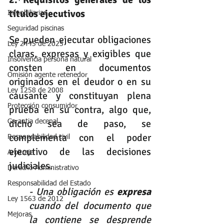
títulos ejecutivos
Inmobiliarias
Seguridad piscinas
Se pueden ejecutar obligaciones 
Ley 2445 de 2025
claras, expresas y exigibles que 
Insolvencia persona natural
consten en documentos 
Omisión agente retenedor
originados en el deudor o en su 
Ley 1258 de 2008
causante y constituyan plena 
Protección consumidor
prueba en su contra, algo que, 
dicho sea de paso, se 
Garantia decenal
complementa con el poder 
Responsabilidad civil
ejecutivo de las decisiones 
Arbitraje
judiciales.
Derecho Administrativo
Responsabilidad del Estado
- Una obligación es 
expresa
Ley 1563 de 2012
cuando del documento que 
Mejoras
la contiene se desprende 