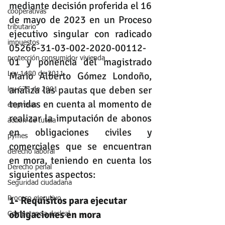
mediante decisión proferida el 16 
cooperativas
de mayo de 2023 en un Proceso 
tributario
ejecutivo singular con radicado 
impuestos
05266-31-03-002-2020-00112-
protección consumidor vivienda
01 y ponencia del magistrado 
Mario Alberto Gómez Londoño, 
Ley 1480 de 2011
analiza las pautas que deben ser 
ley 675 de 2001
tenidas en cuenta al momento de 
empresas
realizar la imputación de abonos 
accion de tutela
en obligaciones civiles y 
pymes
comerciales que se encuentran 
derecho laboral
en mora, teniendo en cuenta los 
Derecho penal
siguientes aspectos:
Seguridad ciudadana
1- Requisitos para ejecutar 
Proceso ejecutivo
obligaciones en mora
Competencia desleal