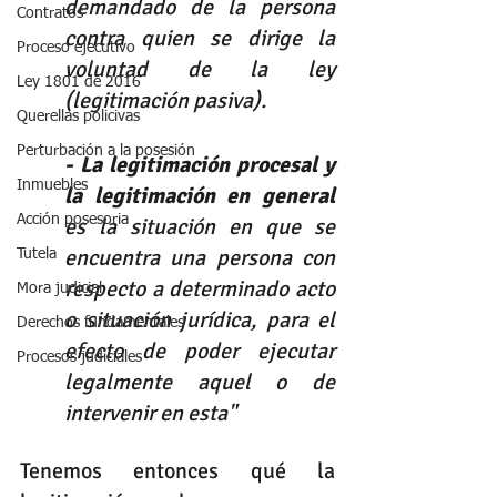
demandado de la persona 
Contratos
contra quien se dirige la 
Proceso ejecutivo
voluntad de la ley 
Ley 1801 de 2016
(legitimación pasiva).
Querellas policivas
Perturbación a la posesión
- La legitimación procesal y 
Inmuebles
la legitimación en general
Acción posesoria
es la situación en que se 
encuentra una persona con 
Tutela
respecto a determinado acto 
Mora judicial
o situación jurídica, para el 
Derechos fundamentales
efecto de poder ejecutar 
Procesos judiciales
legalmente aquel o de 
intervenir en esta"
Tenemos entonces qué la 