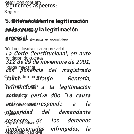
Resolución contrato
siguientes aspectos: 
Seguros
1. Diferencia entre legitimación 
Propiedad industrial
en la causa y la legitimación 
Derecho marcario
procesal
Impugnación decisiones asambleas
Régimen insolvencia empresarial
La Corte Constitucional, en auto 
Rendición de cuentas
312 de 29 de noviembre de 2001, 
Fiducia mercantil
con ponencia del magistrado 
Conflicto de intereses
Jaime Araujo Rentería, 
refiriéndose a la legitimación 
Proceso monitorio
activa y pasiva dijo “La causa 
Habeas data
activa corresponde a la 
Datos personales
titularidad del demandante 
Vigilancia
respecto de los derechos 
Seguridad privada
fundamentales infringidos, la 
Responsabilidad civil