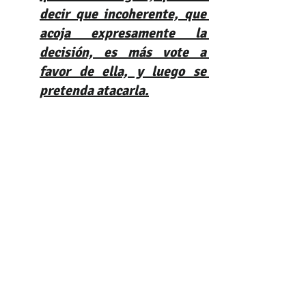
decir que incoherente, que 
acoja expresamente la 
decisión, es más vote a 
favor de ella, y luego se 
pretenda atacarla.
Es claro entonces que quien 
aprueba las decisiones que 
posteriormente pretende por vía 
judicial anularlas no tiene la 
legitimación en la causa para 
actuar en el proceso ya que 
pretende demandar el acto que 
ella misma aprobó.
Contáctenos para brindarle una asesoría legal completa