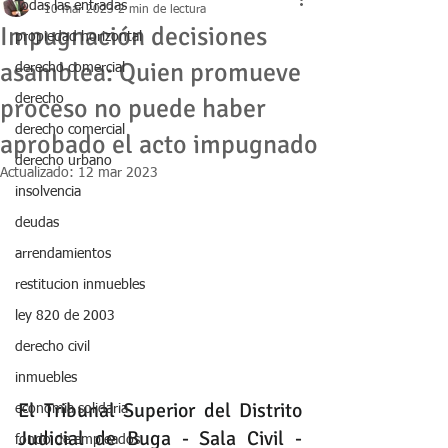
Todas las entradas
10 mar 2023
2 min de lectura
Impugnación decisiones
propiedad horizontal
asamblea: Quien promueve
derecho comercial
derecho
proceso no puede haber
derecho comercial
aprobado el acto impugnado
derecho urbano
Actualizado:
12 mar 2023
insolvencia
deudas
arrendamientos
restitucion inmuebles
ley 820 de 2003
derecho civil
inmuebles
El Tribunal Superior del Distrito 
economia solidaria
Judicial de Buga - Sala Civil - 
fondo de empleados