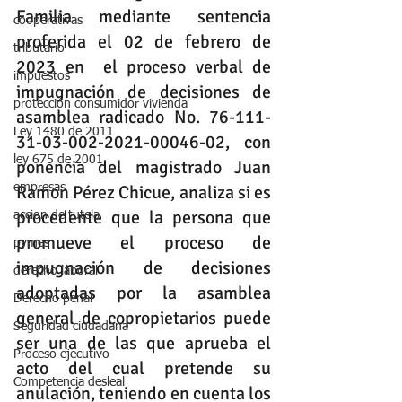
Familia mediante sentencia 
cooperativas
proferida el 02 de febrero de 
tributario
2023 en  el proceso verbal de 
impuestos
impugnación de decisiones de 
protección consumidor vivienda
asamblea radicado No. 76-111-
Ley 1480 de 2011
31-03-002-2021-00046-02, con 
ley 675 de 2001
ponencia del magistrado Juan 
empresas
Ramon Pérez Chicue, analiza si es 
procedente que la persona que 
accion de tutela
promueve el proceso de 
pymes
impugnación de decisiones 
derecho laboral
adoptadas por la asamblea 
Derecho penal
general de copropietarios puede 
Seguridad ciudadana
ser una de las que aprueba el 
Proceso ejecutivo
acto del cual pretende su 
Competencia desleal
anulación, teniendo en cuenta los 