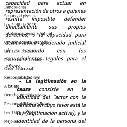
capacidad para actuar en 
Inmobiliarias
representación de otros a quienes 
Seguridad piscinas
resulta imposible defender 
Ley 2445 de 2025
directamente sus propios 
derechos, o la capacidad para 
Insolvencia persona natural
actuar como apoderado judicial 
Omisión agente retenedor
de acuerdo con los 
Ley 1258 de 2008
requerimientos legales para el 
Protección consumidor
efecto.
Garantia decenal
Responsabilidad civil
"- 
La legitimación en la 
Arbitraje
causa
 consiste en la 
Derecho Administrativo
identidad del “actor con la 
persona en cuyo favor está la 
Responsabilidad del Estado
ley (legitimación activa), y la 
Ley 1563 de 2012
identidad de la persona del 
Mejoras