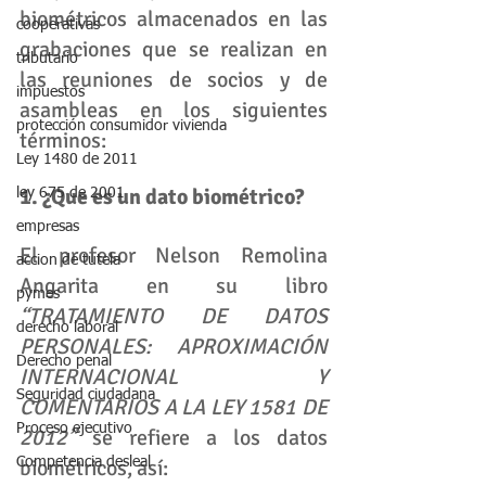
biométricos almacenados en las 
cooperativas
grabaciones que se realizan en 
tributario
las reuniones de socios y de 
impuestos
asambleas en los siguientes 
protección consumidor vivienda
términos:
Ley 1480 de 2011
1. ¿Que es un dato biométrico?
ley 675 de 2001
empresas
El profesor Nelson Remolina 
accion de tutela
Angarita en su libro 
pymes
“TRATAMIENTO DE DATOS 
derecho laboral
PERSONALES: APROXIMACIÓN 
Derecho penal
INTERNACIONAL Y 
Seguridad ciudadana
COMENTARIOS A LA LEY 1581 DE 
Proceso ejecutivo
2012”
 se refiere a los datos 
biométricos, así:
Competencia desleal