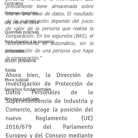
Contratos
previamente tiene almacenada sobre 
Proceso ejecutivo
ella en una base de datos. El resultado 
de la autenticación depende del juicio 
Ley 1801 de 2016
de valor de la persona que realiza la 
Querellas policivas
comparación. En los segundos (BAS), el 
Perturbación a la posesión
reconocimiento es automático, sin la 
intervención de una persona que haga 
Inmuebles
la comparación.” 
Acción posesoria
Tutela
Ahora bien, la Dirección de 
Mora judicial
Investigación de Protección de 
Derechos fundamentales
Datos Personales de la 
Superintendencia de Industria y 
Procesos judiciales
Comercio, acoge la posición del 
nuevo Reglamento (UE) 
2016/679 del Parlamento 
Europeo y del Consejo mediante 