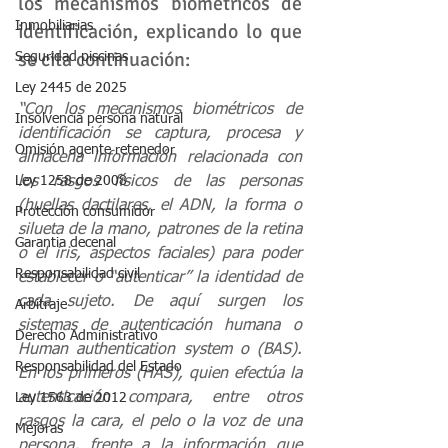
los mecanismos biométricos de 
identificación, explicando lo que 
Inmobiliarias
se cita continuación:
Seguridad piscinas
Ley 2445 de 2025
“Con los mecanismos biométricos de 
Insolvencia persona natural
identificación se captura, procesa y 
Omisión agente retenedor
almacena información relacionada con 
los rasgos físicos de las personas 
Ley 1258 de 2008
(huellas dactilares, el ADN, la forma o 
Protección consumidor
silueta de la mano, patrones de la retina 
Garantia decenal
o el iris, aspectos faciales) para poder 
Responsabilidad civil
establecer o “autenticar” la identidad de 
cada sujeto. De aquí surgen los 
Arbitraje
sistemas de autenticación humana o 
Derecho Administrativo
Human authentication system o (BAS). 
Responsabilidad del Estado
En los primeros (HAS), quien efectúa la 
autenticación compara, entre otros 
Ley 1563 de 2012
rasgos la cara, el pelo o la voz de una 
Mejoras
persona, frente a la información que 