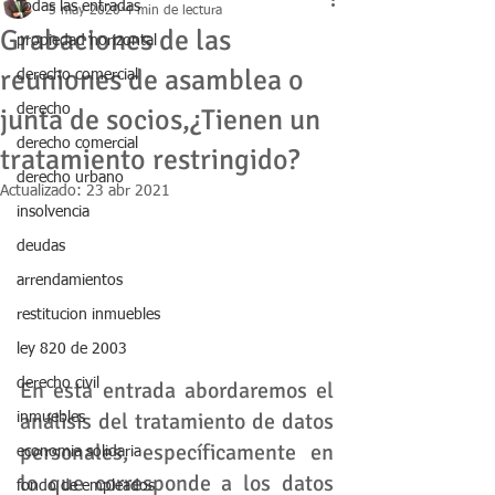
Todas las entradas
5 may 2020
4 min de lectura
Grabaciones de las
propiedad horizontal
reuniones de asamblea o
derecho comercial
derecho
junta de socios,¿Tienen un
derecho comercial
tratamiento restringido?
derecho urbano
Actualizado:
23 abr 2021
insolvencia
deudas
arrendamientos
restitucion inmuebles
ley 820 de 2003
derecho civil
En esta entrada abordaremos el 
análisis del tratamiento de datos 
inmuebles
personales, específicamente en 
economia solidaria
lo que corresponde a los datos 
fondo de empleados