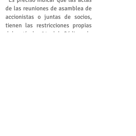
de las reuniones de asamblea de 
accionistas o juntas de socios, 
tienen las restricciones propias 
del artículo 61 del Código de 
Comercio, no obstante que como 
bien lo indica el citado artículo 
pueden ser conocidos por los 
socios en las circunstancias 
determinadas por la Constitución 
política y la Legislación Nacional. 
Sin embargo, estos documentos 
junto con los papeles y demás 
elementos que los acompañen, 
podrán ser conocidos en la 
medida que la divulgación de 
estos datos no sea utilizada en 