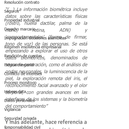
Resolución contrato
“(…) La información biométrica incluye 
Seguros
datos sobre las características físicas 
Propiedad industrial
(rostro, huella dactilar, palma de la 
Derecho marcario
mano, retina, ADN) y 
‘comportamentales’ (forma de firmar, 
Impugnación decisiones asambleas
tono de voz) de las personas. Se está 
Régimen insolvencia empresarial
empezando a explorar el uso de otros 
Rendición de cuentas
datos biométricos, denominados de 
segunda generación, como el análisis de 
Fiducia mercantil
ondas neuronales, la luminiscencia de la 
Conflicto de intereses
piel, la exploración remota del iris, el 
Proceso monitorio
reconocimiento facial avanzado y el olor 
Habeas data
corporal, con grandes avances en las 
interfaces de los sistemas y la biometría 
Datos personales
del comportamiento”
Vigilancia
Seguridad privada
Y más adelante, hace referencia a 
Responsabilidad civil