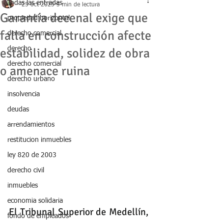
Todas las entradas
25 oct 2023
5 min de lectura
Garantía decenal exige que
propiedad horizontal
falla en construcción afecte
derecho comercial
derecho
estabilidad, solidez de obra
derecho comercial
o amenace ruina
derecho urbano
insolvencia
deudas
arrendamientos
restitucion inmuebles
ley 820 de 2003
derecho civil
inmuebles
economia solidaria
El Tribunal Superior de Medellín, 
fondo de empleados