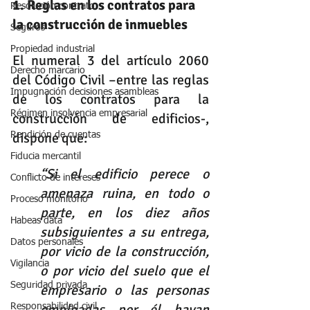
1. Reglas en los contratos para 
Resolución contrato
la construcción de inmuebles
Seguros
Propiedad industrial
El numeral 3 del artículo 2060 
Derecho marcario
del Código Civil –entre las reglas 
Impugnación decisiones asambleas
de los contratos para la 
Régimen insolvencia empresarial
construcción de edificios-, 
dispone que:
Rendición de cuentas
Fiducia mercantil
“Si el edificio perece o 
Conflicto de intereses
amenaza ruina, en todo o 
Proceso monitorio
parte, en los diez años 
Habeas data
subsiguientes a su entrega, 
Datos personales
por vicio de la construcción, 
Vigilancia
o por vicio del suelo que el 
Seguridad privada
empresario o las personas 
empleadas por él hayan 
Responsabilidad civil