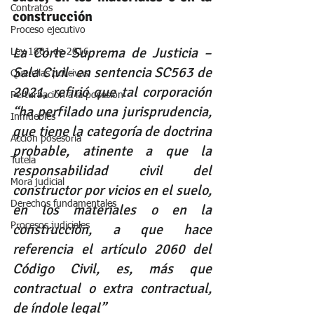
Contratos
construcción
Proceso ejecutivo
La Corte Suprema de Justicia –
Ley 1801 de 2016
Sala Civil- en sentencia SC563 de 
Querellas policivas
2021, refirió que tal corporación 
Perturbación a la posesión
“ha perfilado una jurisprudencia, 
Inmuebles
que tiene la categoría de doctrina 
Acción posesoria
probable, atinente a que la 
Tutela
responsabilidad civil del 
Mora judicial
constructor por vicios en el suelo, 
Derechos fundamentales
en los materiales o en la 
Procesos judiciales
construcción, a que hace 
referencia el artículo 2060 del 
Código Civil, es, más que 
contractual o extra contractual, 
de índole legal”