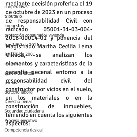
mediante decisión proferida el 19 
cooperativas
de octubre de 2023 en un proceso 
tributario
de responsabilidad Civil con 
impuestos
radicado 05001-31-03-004-
protección consumidor vivienda
2018-00014-01 y ponencia del 
Magistrado Martha Cecilia Lema 
Ley 1480 de 2011
Villada, se analizan los 
ley 675 de 2001
elementos y características de la 
empresas
garantía decenal entorno a la 
accion de tutela
responsabilidad civil del 
pymes
constructor por vicios en el suelo, 
derecho laboral
en los materiales o en la 
Derecho penal
construcción de inmuebles, 
Seguridad ciudadana
teniendo en cuenta los siguientes 
Proceso ejecutivo
aspectos:
Competencia desleal