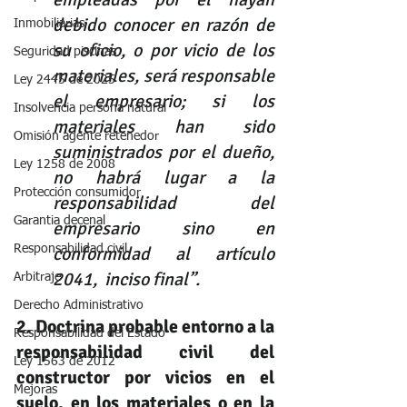
debido conocer en razón de 
Inmobiliarias
su oficio, o por vicio de los 
Seguridad piscinas
materiales, será responsable 
Ley 2445 de 2025
el empresario; si los 
Insolvencia persona natural
materiales han sido 
Omisión agente retenedor
suministrados por el dueño, 
Ley 1258 de 2008
no habrá lugar a la 
Protección consumidor
responsabilidad del 
Garantia decenal
empresario sino en 
Responsabilidad civil
conformidad al artículo 
2041,  inciso final”.
Arbitraje
Derecho Administrativo
2. Doctrina probable entorno a la 
Responsabilidad del Estado
responsabilidad civil del 
Ley 1563 de 2012
constructor por vicios en el 
Mejoras
suelo, en los materiales o en la 