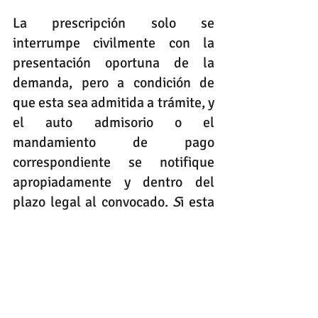
La prescripción solo se 
interrumpe civilmente con la 
presentación oportuna de la 
demanda, pero a condición de 
que esta sea admitida a trámite, y 
el auto admisorio o el 
mandamiento de pago 
correspondiente se notifique 
apropiadamente y dentro del 
plazo legal al convocado. 
S
i esta 
se produce dentro del término de 
un año, contado a partir de la 
fecha de notificación de dicha 
providencia a la parte actora
, la 
interrupción tendrá efectos 