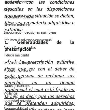
acuerdo con las condiciones 
Resolución contrato
descritas en las disposiciones 
Seguros
que para cada situación se dicten, 
Propiedad industrial
bien sea en materia adquisitiva o 
Derecho marcario
extintiva.
Impugnación decisiones asambleas
Régimen insolvencia empresarial
1. Generalidades de la 
Rendición de cuentas
prescripción
Fiducia mercantil
«[…] 
La prescripción extintiva 
Conflicto de intereses
tiene que ver con el deber de 
Proceso monitorio
cada persona de reclamar sus 
Habeas data
derechos en un tiempo 
Datos personales
prudencial el cual está fijado en 
Vigilancia
la Ley, es decir, que los derechos 
Seguridad privada
que se pretenden adquiridos, 
Responsabilidad civil