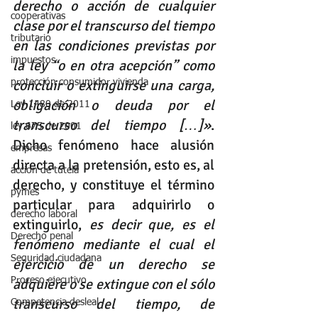
derecho o acción de cualquier 
cooperativas
clase por el transcurso del tiempo 
tributario
en las condiciones previstas por 
impuestos
la ley “o en otra acepción” como 
concluir o extinguirse una carga, 
protección consumidor vivienda
obligación o deuda por el 
Ley 1480 de 2011
transcurso del tiempo […]»
. 
ley 675 de 2001
Dicho fenómeno hace alusión 
empresas
directa a la pretensión, esto es, al 
accion de tutela
derecho, y constituye el término 
pymes
particular para adquirirlo o 
derecho laboral
extinguirlo, 
es decir que, es el 
Derecho penal
fenómeno mediante el cual el 
Seguridad ciudadana
ejercicio de un derecho se 
Proceso ejecutivo
adquiere o se extingue con el sólo 
transcurso del tiempo, de 
Competencia desleal