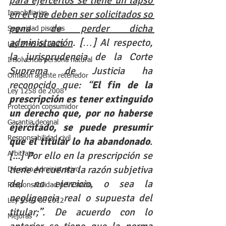
para ejercerlos se tiene un lapso 
en el que deben ser solicitados so 
Inmobiliarias
pena de perder dicha 
Seguridad piscinas
administración
. […] Al respecto, 
Ley 2445 de 2025
la jurisprudencia de la Corte 
Insolvencia persona natural
Suprema de Justicia ha 
Omisión agente retenedor
reconocido que: “
El fin de la 
Ley 1258 de 2008
prescripción es tener extinguido 
Protección consumidor
un derecho que, por no haberse 
Garantia decenal
ejercitado, se puede presumir 
Responsabilidad civil
que el titular lo ha abandonado
. 
[...] Por ello en la prescripción se 
Arbitraje
tiene en cuenta la razón subjetiva 
Derecho Administrativo
del no ejercicio, o sea la 
Responsabilidad del Estado
negligencia real o supuesta del 
Ley 1563 de 2012
titular;”. De acuerdo con lo 
Mejoras