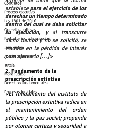
anterior se tiene que la norma 
Contratos
establece 
para el ejercicio de los 
Proceso ejecutivo
derechos un tiempo determinado 
Ley 1801 de 2016
dentro del cual se debe solicitar 
Querellas policivas
su ejecución,
 y si transcurre 
dicho tiempo y no se solicitó, se 
Perturbación a la posesión
traduce en la pérdida de interés 
Inmuebles
para ejercerlo […]»
Acción posesoria
Tutela
2. Fundamento  de la 
Mora judicial
prescripción extintiva
Derechos fundamentales
Procesos judiciales
«El fundamento del instituto de 
la prescripción extintiva radica en 
el mantenimiento del orden 
público y la paz social; propende 
por otorgar certeza y seguridad a 