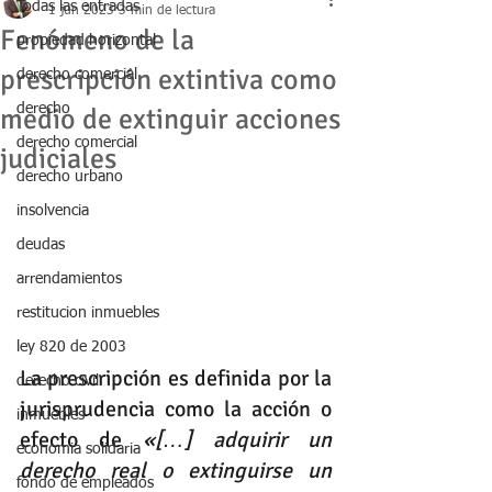
Todas las entradas
1 jun 2023
3 min de lectura
Fenómeno de la
propiedad horizontal
prescripción extintiva como
derecho comercial
derecho
medio de extinguir acciones
derecho comercial
judiciales
derecho urbano
insolvencia
deudas
arrendamientos
restitucion inmuebles
ley 820 de 2003
La prescripción es definida por la 
derecho civil
jurisprudencia como la acción o 
inmuebles
efecto de 
«[…] adquirir un 
economia solidaria
derecho real o extinguirse un 
fondo de empleados