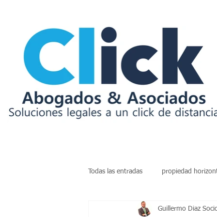
Todas las entradas
propiedad horizon
Guillermo Diaz Soci
insolvencia
deudas
arren