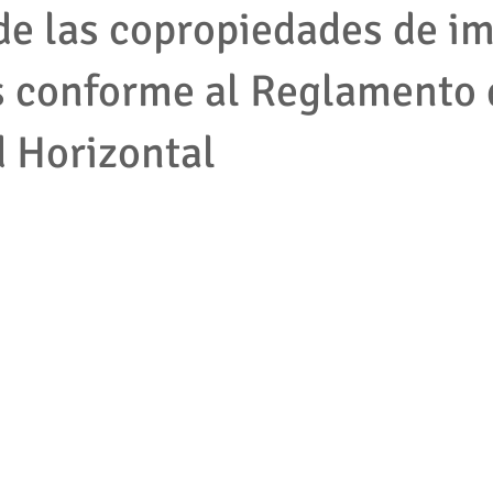
de las copropiedades de i
s conforme al Reglamento 
mpleados
cooperativas
tributario
impuestos
protec
 Horizontal
2001
empresas
accion de tutela
pymes
derecho la
jecutivo
Competencia desleal
Resolución contrato
Segu