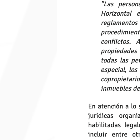
"Las person
Horizontal 
reglamentos
procedimien
conflictos. 
propiedades 
todas las pe
especial, los
copropietari
inmuebles des
En atención a lo 
jurídicas organ
habilitadas leg
incluir entre o