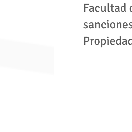
Facultad 
sancione
economia solidaria
fondo de e
Propiedad
Ley 1480 de 2011
ley 675 de 
Seguridad ciudadana
Proceso e