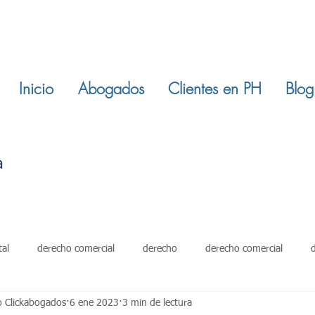
Inicio
Abogados
Clientes en PH
Blog
tal
derecho comercial
derecho
derecho comercial
o Clickabogados
6 ene 2023
3 min de lectura
damientos
restitucion inmuebles
ley 820 de 2003
derech