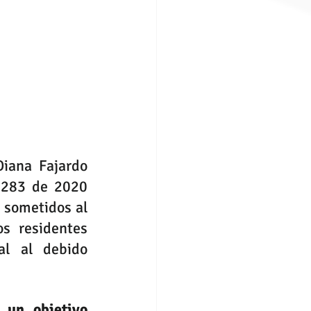
iana Fajardo 
 283 de 2020 
 sometidos al 
 residentes 
l al debido 
un objetivo 