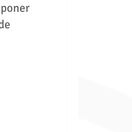
mponer
de
ción consumidor vivienda
boral
Derecho penal
ros