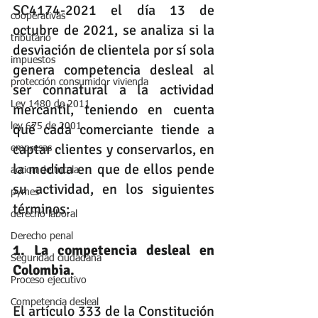
SC4174-2021 el día 13 de 
cooperativas
octubre de 2021, se analiza si la 
tributario
desviación de clientela por sí sola 
impuestos
genera competencia desleal al 
protección consumidor vivienda
ser connatural a la actividad 
Ley 1480 de 2011
mercantil, teniendo en cuenta 
qué cada comerciante tiende a 
ley 675 de 2001
captar clientes y conservarlos, en 
empresas
la medida en que de ellos pende 
accion de tutela
su actividad, en los siguientes 
pymes
términos:
derecho laboral
Derecho penal
1. La competencia desleal en 
Seguridad ciudadana
Colombia.
Proceso ejecutivo
Competencia desleal
El artículo 333 de la Constitución 