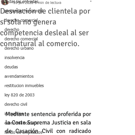
Todas las entradas
10 jun 2022
5 min de lectura
Desviación de clientela por
propiedad horizontal
sí sola no genera
derecho comercial
derecho
competencia desleal al ser
derecho comercial
connatural al comercio.
derecho urbano
insolvencia
deudas
arrendamientos
restitucion inmuebles
ley 820 de 2003
derecho civil
Mediante sentencia proferida por 
inmuebles
la Corte Suprema Justicia en sala 
economia solidaria
de Casación Civil con radicado 
fondo de empleados