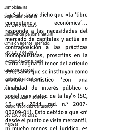
Inmobiliarias
La Sala tiene dicho que «la ‘libre 
Seguridad piscinas
competencia económica’… 
Ley 2445 de 2025
responde a las necesidades del 
Insolvencia persona natural
mercado de capitales y actúa en 
Omisión agente retenedor
contraposición a las prácticas 
Ley 1258 de 2008
monopolísticas, proscritas en la 
Protección consumidor
Carta Magna al tenor del artículo 
336, salvo que se instituyan como 
Garantia decenal
arbitrio rentístico ‘con una 
Responsabilidad civil
finalidad de interés público o 
Arbitraje
social y en virtud de la ley’» (SC, 
Derecho Administrativo
13 oct. 2011, rad. n.° 2007-
Responsabilidad del Estado
00209-01). Esto debido a que «ni 
Ley 1563 de 2012
desde el punto de vista mercantil, 
Mejoras
ni mucho menos del jurídico, es 