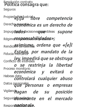
Resolución contrato
Política consagra que: 
Seguros
«[l]a libre competencia 
Propiedad industrial
económica es un derecho de 
Derecho marcario
todos que supone 
Impugnación decisiones asambleas
responsabilidades»; 
Régimen insolvencia empresarial
asimismo, ordena que «[e]l 
Rendición de cuentas
Estado, por mandato de la 
Fiducia mercantil
ley, impedirá que se obstruya 
Conflicto de intereses
o se restrinja la libertad 
Proceso monitorio
económica y evitará o 
Habeas data
controlará cualquier abuso 
Datos personales
que personas o empresas 
hagan de su posición 
Vigilancia
dominante en el mercado 
Seguridad privada
nacional».
Responsabilidad civil