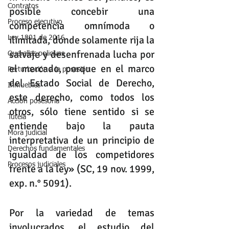
Contratos
posible concebir una 
Proceso ejecutivo
competencia omnímoda o 
ilimitada, donde solamente rija la 
Ley 1801 de 2016
salvaje y desenfrenada lucha por 
Querellas policivas
el mercado, porque en el marco 
Perturbación a la posesión
del Estado Social de Derecho, 
Inmuebles
este derecho, como todos los 
Acción posesoria
otros, sólo tiene sentido si se 
Tutela
entiende bajo la pauta 
Mora judicial
interpretativa de un principio de 
Derechos fundamentales
igualdad de los competidores 
Procesos judiciales
frente a la ley» (SC, 19 nov. 1999, 
exp. n.° 5091). 
Por la variedad de temas 
involucrados, el estudio del 