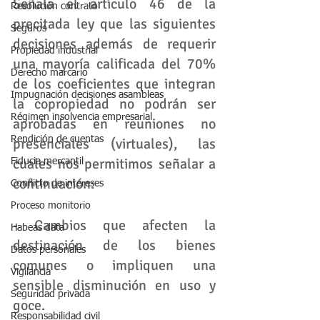
Señala el artículo 46 de la 
Resolución contrato
precitada ley que las siguientes 
Seguros
decisiones además de requerir 
Propiedad industrial
una mayoría calificada del 70% 
Derecho marcario
de los coeficientes que integran 
Impugnación decisiones asambleas
la copropiedad no podrán ser 
Régimen insolvencia empresarial
aprobadas en reuniones no 
Rendición de cuentas
presenciales (virtuales), las 
cuales nos permitimos señalar a 
Fiducia mercantil
continuación:
Conflicto de intereses
Proceso monitorio
- Cambios que afecten la 
Habeas data
destinación de los bienes 
Datos personales
comunes o impliquen una 
Vigilancia
sensible disminución en uso y 
Seguridad privada
goce.
Responsabilidad civil