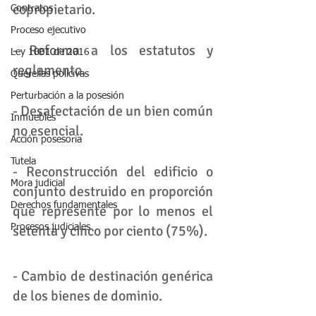
copropietario.
Contratos
Proceso ejecutivo
- Reforma a los estatutos y 
Ley 1801 de 2016
reglamento.
Querellas policivas
Perturbación a la posesión
- Desafectación de un bien común 
Inmuebles
no esencial.
Acción posesoria
Tutela
- Reconstrucción del edificio o 
Mora judicial
conjunto destruido en proporción 
Derechos fundamentales
que represente por lo menos el 
Procesos judiciales
setenta y cinco por ciento (75%).
- Cambio de destinación genérica 
de los bienes de dominio.