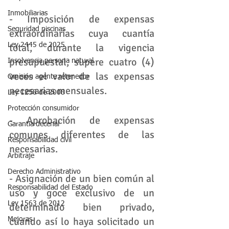
Inmobiliarias
- Imposición de expensas 
Seguridad piscinas
extraordinarias cuya cuantía 
Ley 2445 de 2025
total, durante la vigencia 
presupuestal, supere cuatro (4) 
Insolvencia persona natural
veces el valor de las expensas 
Omisión agente retenedor
necesarias mensuales.
Ley 1258 de 2008
Protección consumidor
- Aprobación de expensas 
Garantia decenal
comunes diferentes de las 
Responsabilidad civil
necesarias.
Arbitraje
Derecho Administrativo
- Asignación de un bien común al 
Responsabilidad del Estado
uso y goce exclusivo de un 
Ley 1563 de 2012
determinado bien privado, 
cuando así lo haya solicitado un 
Mejoras