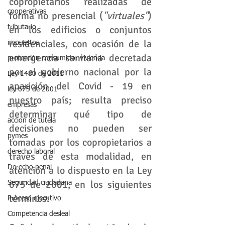
copropietarios realizadas de 
cooperativas
forma no presencial (
"virtuales"
) 
tributario
en los edificios o conjuntos 
residenciales, con ocasión de la 
impuestos
emergencia sanitaria decretada 
protección consumidor vivienda
por el gobierno nacional por la 
Ley 1480 de 2011
aparición del Covid - 19 en 
ley 675 de 2001
nuestro país; resulta preciso 
empresas
determinar qué tipo de 
accion de tutela
decisiones no pueden ser 
pymes
tomadas por los copropietarios a 
derecho laboral
través de esta modalidad, en 
Derecho penal
atención a lo dispuesto en la Ley 
675 de 2001, en los siguientes 
Seguridad ciudadana
términos:
Proceso ejecutivo
Competencia desleal