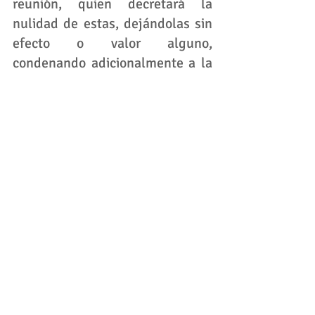
reunión, quien decretará la 
nulidad de estas, dejándolas sin 
efecto o valor alguno, 
condenando adicionalmente a la 
copropiedad en costas y agencias 
en derecho. 
derecho
propiedad horizontal
derecho urbano
Ver todo
Entradas recientes