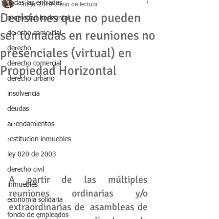
Todas las entradas
18 jul 2020
2 min de lectura
Decisiones que no pueden
propiedad horizontal
ser tomadas en reuniones no
derecho comercial
derecho
presenciales (virtual) en
derecho comercial
Propiedad Horizontal
derecho urbano
insolvencia
deudas
arrendamientos
restitucion inmuebles
ley 820 de 2003
derecho civil
A partir de las múltiples 
inmuebles
reuniones ordinarias y/o 
economia solidaria
extraordinarias de  asambleas de 
fondo de empleados