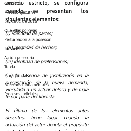
sentido estricto, se configura 
Contratos
cuando se presentan los 
Proceso ejecutivo
siguientes elementos: 
Ley 1801 de 2016
Querellas policivas
(i) identidad de partes;
Perturbación a la posesión
 (ii) identidad de hechos; 
Inmuebles
Acción posesoria
(iii) identidad de pretensiones; 
Tutela
(iv) la ausencia de justificación en la 
Mora judicial
presentación de la nueva demanda, 
Derechos fundamentales
vinculada a un actuar doloso y de mala 
Procesos judiciales
fe por parte del libelista
El último de los elementos antes 
descritos, tiene lugar cuando la 
actuación del actor denota el propósito 