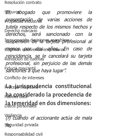
Resolución contrato
Seguros
El abogado que promoviere la 
presentación de varias acciones de 
Propiedad industrial
tutela respecto de los mismos hechos y 
Derecho marcario
derechos, será sancionado con la 
Impugnación decisiones asambleas
suspensión de la tarjeta profesional al 
menos por dos años. En caso de 
Régimen insolvencia empresarial
reincidencia, se le cancelará su tarjeta 
Rendición de cuentas
profesional, sin perjuicio de las demás 
Fiducia mercantil
sanciones a que haya lugar”.
Conflicto de intereses
La jurisprudencia constitucional 
Proceso monitorio
ha considerado la procedencia de 
Habeas data
la temeridad en dos dimensiones: 
Datos personales
Vigilancia
(i) cuando el accionante actúa de mala 
Seguridad privada
fe;
Responsabilidad civil