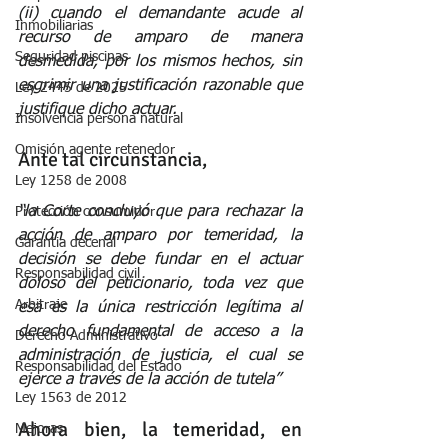
(ii) cuando el demandante acude al 
Inmobiliarias
recurso de amparo de manera 
Seguridad piscinas
desmedida, por los mismos hechos, sin 
esgrimir una justificación razonable que 
Ley 2445 de 2025
justifique dicho actuar. 
Insolvencia persona natural
Omisión agente retenedor
Ante tal circunstancia,
Ley 1258 de 2008
“la Corte concluyó que para rechazar la 
Protección consumidor
acción de amparo por temeridad, la 
Garantia decenal
decisión se debe fundar en el actuar 
Responsabilidad civil
doloso del peticionario, toda vez que 
Arbitraje
esa es la única restricción legítima al 
derecho fundamental de acceso a la 
Derecho Administrativo
administración de justicia, el cual se 
Responsabilidad del Estado
ejerce a través de la acción de tutela”
Ley 1563 de 2012
Ahora bien, la temeridad, en 
Mejoras