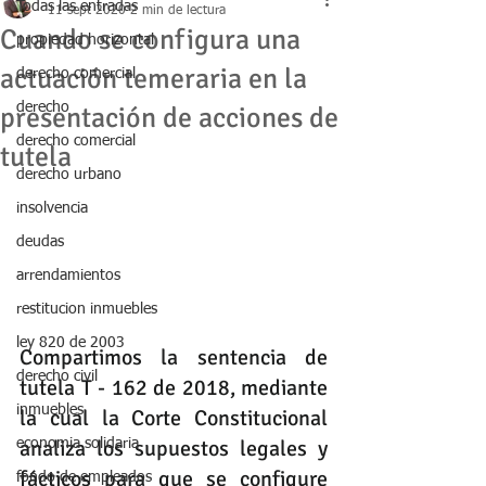
Todas las entradas
11 sept 2020
2 min de lectura
Cuando se configura una
propiedad horizontal
actuación temeraria en la
derecho comercial
derecho
presentación de acciones de
derecho comercial
tutela
derecho urbano
insolvencia
deudas
arrendamientos
restitucion inmuebles
ley 820 de 2003
Compartimos la sentencia de 
derecho civil
tutela T - 162 de 2018, mediante 
inmuebles
la cual la Corte Constitucional 
analiza los supuestos legales y 
economia solidaria
fácticos para que se configure 
fondo de empleados