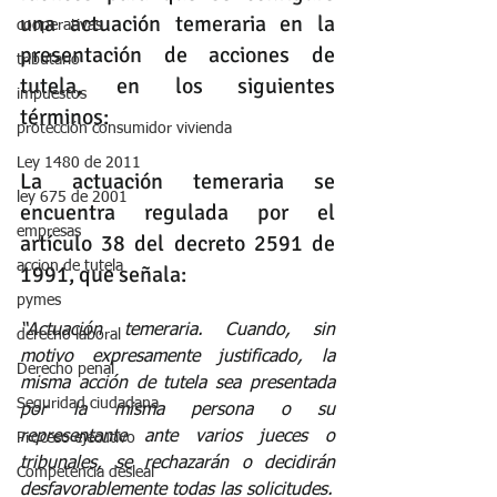
una actuación temeraria en la 
cooperativas
presentación de acciones de 
tributario
tutela, en los siguientes 
impuestos
términos: 
protección consumidor vivienda
Ley 1480 de 2011
La actuación temeraria se 
ley 675 de 2001
encuentra regulada por el 
empresas
artículo 38 del decreto 2591 de 
accion de tutela
1991, que señala:
pymes
“Actuación temeraria. Cuando, sin 
derecho laboral
motivo expresamente justificado, la 
Derecho penal
misma acción de tutela sea presentada 
Seguridad ciudadana
por la misma persona o su 
representante ante varios jueces o 
Proceso ejecutivo
tribunales, se rechazarán o decidirán 
Competencia desleal
desfavorablemente todas las solicitudes.