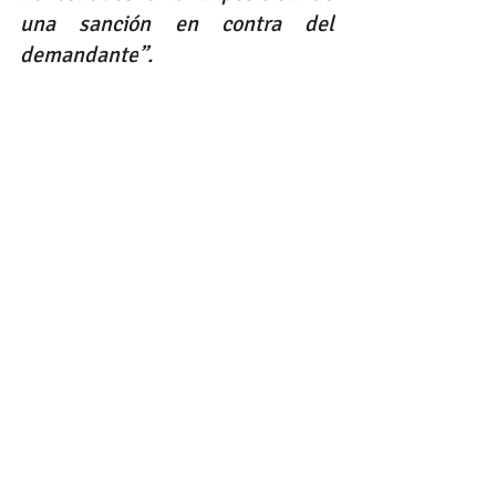
una sanción en contra del 
demandante
”.
Conozca el texto completo de la 
sentencia de tutela T - 162 de 
2018:
T-162-18
.rtf
Descargar RTF • 387KB
derecho
propiedad horizontal
derecho comercial