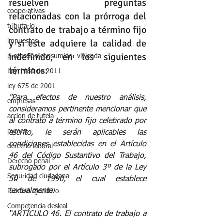
resuelven preguntas 
cooperativas
relacionadas con la prórroga del 
tributario
contrato de trabajo a término fijo 
y si este adquiere la calidad de 
impuestos
indefinido, en los siguientes 
protección consumidor vivienda
términos:
Ley 1480 de 2011
ley 675 de 2001
"Para efectos de nuestro análisis, 
empresas
consideramos pertinente mencionar que 
accion de tutela
al contrato a término fijo celebrado por 
pymes
escrito, le serán aplicables las 
condiciones establecidas en el Artículo 
derecho laboral
46 del Código Sustantivo del Trabajo, 
Derecho penal
subrogado por el Artículo 3º de la Ley 
Seguridad ciudadana
50 de 1990, el cual establece 
textualmente:
Proceso ejecutivo
Competencia desleal
“ARTÍCULO 46. El contrato de trabajo a 