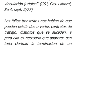
vinculación jurídica”. (CSJ, Cas. Laboral, 
Sent. sept. 2/77).
Los fallos transcritos nos hablan de que 
pueden existir dos o varios contratos de 
trabajo, distintos que se suceden, y 
para ello es necesario que aparezca con 
toda claridad la terminación de un 
contrato y el nacimiento del otro con un 
objeto diferente, para que pueda 
entenderse que existe una nueva 
vinculación laboral. 
Por el contrario, si 
tienen el mismo objeto, se entenderá 
que son contratos sucesivos los cuales 
hacen presumir un contrato único – 
pero nunca se convierte en un contrato 
a término indefinido –.