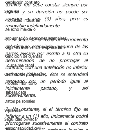
Resolución contrato
término fijo debe constar siempre por 
Seguros
escrito y su duración no puede ser 
superior a tres (3) años, pero es 
Propiedad industrial
renovable indefinidamente.
Derecho marcario
Impugnación decisiones asambleas
1. Si antes de la fecha de vencimiento 
del término estipulado, ninguna de las 
Régimen insolvencia empresarial
partes avisare por escrito a la otra su 
Rendición de cuentas
determinación de no prorrogar el 
Fiducia mercantil
contrato, con una antelación no inferior 
a treinta (30) días, éste se entenderá 
Conflicto de intereses
renovado por un período igual al 
Proceso monitorio
inicialmente pactado, y así 
Habeas data
sucesivamente.
Datos personales
2. No obstante, si el término fijo es 
Vigilancia
inferior a un (1) año, únicamente podrá 
Seguridad privada
prorrogarse sucesivamente el contrato 
Responsabilidad civil