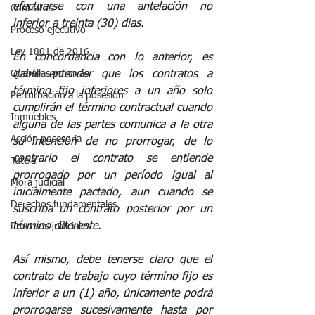
efectuarse con una antelación no 
Contratos
inferior a treinta (30) días.
Proceso ejecutivo
Ley 1801 de 2016
En concordancia con lo anterior, es 
dable entender que los contratos a 
Querellas policivas
término fijo inferiores a un año solo 
Perturbación a la posesión
cumplirán el término contractual cuando 
Inmuebles
alguna de las partes comunica a la otra 
Acción posesoria
su intención de no prorrogar, de lo 
contrario el contrato se entiende 
Tutela
prorrogado por un período igual al 
Mora judicial
inicialmente pactado, aun cuando se 
Derechos fundamentales
suscriba un contrato posterior por un 
término diferente.
Procesos judiciales
Así mismo, debe tenerse claro que el 
contrato de trabajo cuyo término fijo es 
inferior a un (1) año, únicamente podrá 
prorrogarse sucesivamente hasta por 