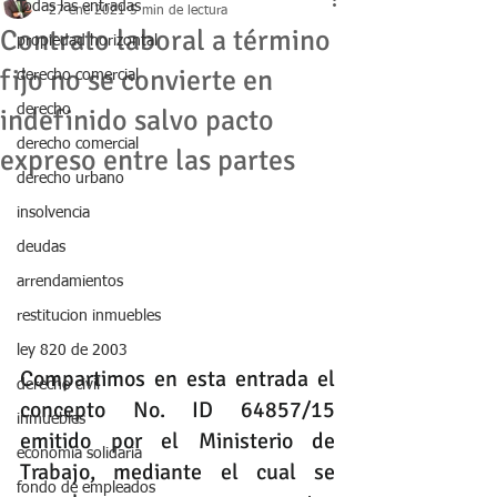
Todas las entradas
27 ene 2021
5 min de lectura
Contrato laboral a término
propiedad horizontal
fijo no se convierte en
derecho comercial
derecho
indefinido salvo pacto
derecho comercial
expreso entre las partes
derecho urbano
insolvencia
deudas
arrendamientos
restitucion inmuebles
ley 820 de 2003
Compartimos en esta entrada el 
derecho civil
concepto No. ID 64857/15 
inmuebles
emitido por el Ministerio de 
economia solidaria
Trabajo, mediante el cual se 
fondo de empleados