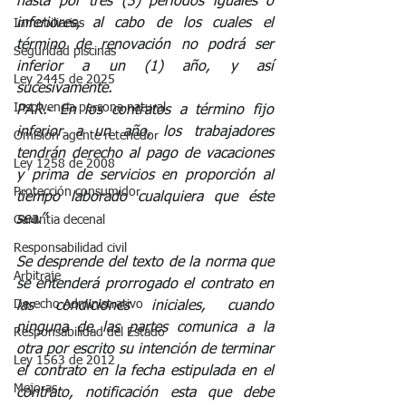
hasta por tres (3) períodos iguales o 
inferiores, al cabo de los cuales el 
Inmobiliarias
término de renovación no podrá ser 
Seguridad piscinas
inferior a un (1) año, y así 
Ley 2445 de 2025
sucesivamente.
Insolvencia persona natural
PAR.- En los contratos a término fijo 
inferior a un año, los trabajadores 
Omisión agente retenedor
tendrán derecho al pago de vacaciones 
Ley 1258 de 2008
y prima de servicios en proporción al 
Protección consumidor
tiempo laborado cualquiera que éste 
sea.”
Garantia decenal
Responsabilidad civil
Se desprende del texto de la norma que 
Arbitraje
se entenderá prorrogado el contrato en 
Derecho Administrativo
las condiciones iniciales, cuando 
ninguna de las partes comunica a la 
Responsabilidad del Estado
otra por escrito su intención de terminar 
Ley 1563 de 2012
el contrato en la fecha estipulada en el 
Mejoras
contrato, notificación esta que debe 