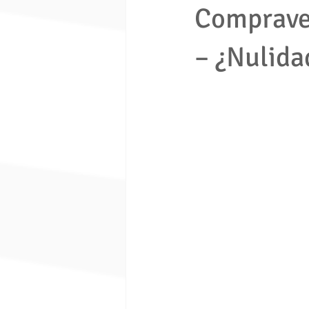
Comprave
– ¿Nulidad
economia solidaria
fondo de e
Ley 1480 de 2011
ley 675 de 
Seguridad ciudadana
Proceso e