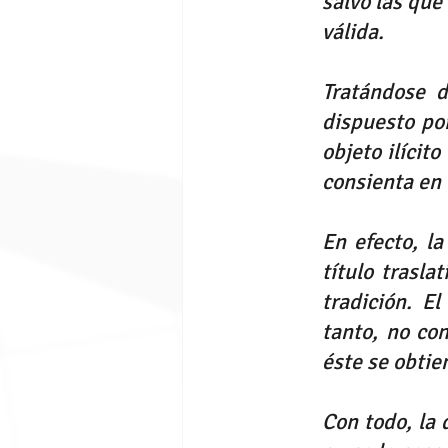
salvo las que
válida.
Tratándose d
dispuesto po
objeto ilícito
consienta en 
En efecto, l
título trasla
tradición. E
tanto, no co
éste se obtien
Con todo, la 