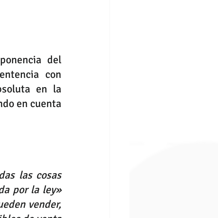
ponencia del 
ntencia con 
soluta en la 
do en cuenta 
as las cosas 
a por la ley» 
ueden vender, 