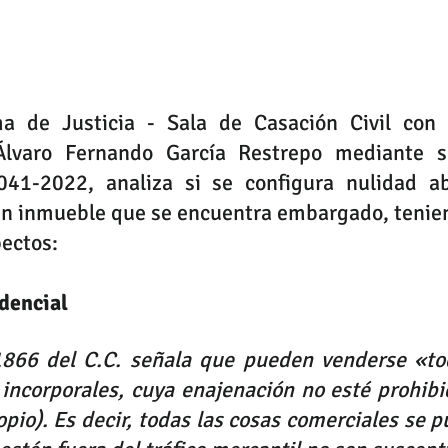
a de Justicia - Sala de Casación Civil con 
Álvaro Fernando García Restrepo mediante se
41-2022, analiza si se configura nulidad ab
n inmueble que se encuentra embargado, tenien
pectos:
dencial
 1866 del C.C. señala que pueden venderse «tod
 incorporales, cuya enajenación no esté prohibid
opio). Es decir, todas las cosas comerciales se p