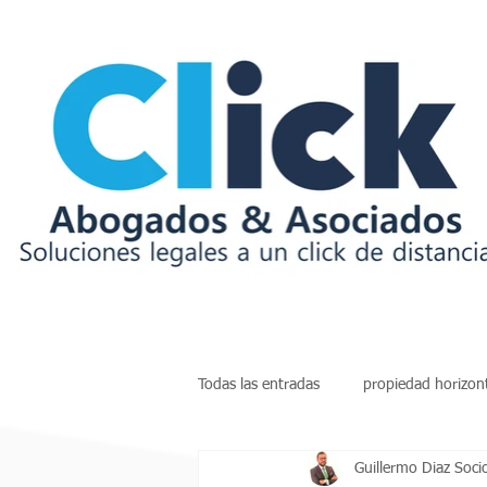
Todas las entradas
propiedad horizon
Guillermo Diaz Soci
insolvencia
deudas
arren