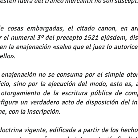
 estén fuera del tráfico mercantil no son suscepti
e cosas embargadas, el citado canon, en ar
r el numeral 3º del precepto 1521 ejúsdem, dis
 en la enajenación «salvo que el juez lo autorice
ello».
a enajenación no se consuma por el simple otor
ticio, sino por la ejecución del modo, esto es, a
l otorgamiento de la escritura pública de comp
nfigura un verdadero acto de disposición del in
e, con la inscripción.
doctrina vigente, edificada a partir de los hech