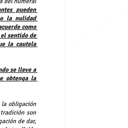
a del numeral 
antes pueden 
o la nulidad 
 acuerde como 
el sentido de 
e la cautela 
do se lleve a 
e obtenga la 
la obligación 
tradición son 
ación de dar, 