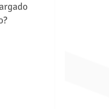
argado
o?
ción consumidor vivienda
boral
Derecho penal
ros