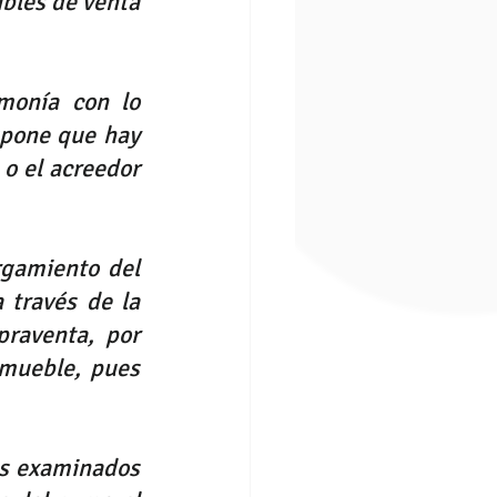
bles de venta 
monía con lo 
pone que hay 
 o el acreedor 
gamiento del 
 través de la 
raventa, por 
mueble, pues 
os examinados 