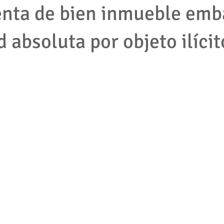
nta de bien inmueble emb
 absoluta por objeto ilícit
mpleados
cooperativas
tributario
impuestos
protec
2001
empresas
accion de tutela
pymes
derecho la
jecutivo
Competencia desleal
Resolución contrato
Segu