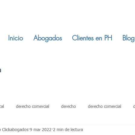
Inicio
Abogados
Clientes en PH
Blog
tal
derecho comercial
derecho
derecho comercial
o Clickabogados
9 mar 2022
2 min de lectura
damientos
restitucion inmuebles
ley 820 de 2003
derech