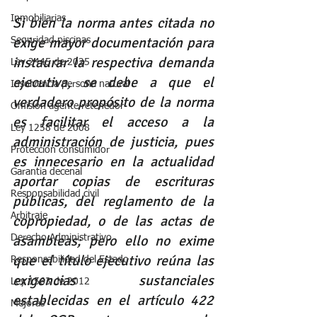
Inmobiliarias
Si bien la norma antes citada no 
exige mayor documentación para 
Seguridad piscinas
instaurar la respectiva demanda 
Ley 2445 de 2025
ejecutiva, se debe a que el 
Insolvencia persona natural
verdadero propósito de la norma 
Omisión agente retenedor
es facilitar el acceso a la 
Ley 1258 de 2008
administración de justicia, pues 
Protección consumidor
es innecesario en la actualidad 
Garantia decenal
aportar copias de escrituras 
Responsabilidad civil
públicas, del reglamento de la 
Arbitraje
copropiedad, o de las actas de 
asambleas; pero ello no exime 
Derecho Administrativo
que el título ejecutivo reúna las 
Responsabilidad del Estado
exigencias sustanciales 
Ley 1563 de 2012
establecidas en el artículo 422 
Mejoras