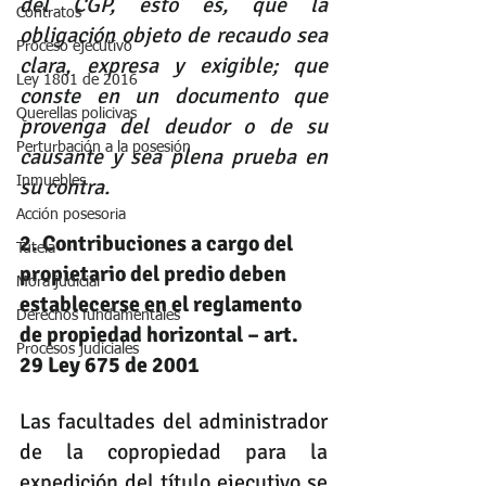
del CGP, esto es, que la 
Contratos
obligación objeto de recaudo sea 
Proceso ejecutivo
clara, expresa y exigible; que 
Ley 1801 de 2016
conste en un documento que 
Querellas policivas
provenga del deudor o de su 
Perturbación a la posesión
causante y sea plena prueba en 
Inmuebles
su contra.
Acción posesoria
2. Contribuciones a cargo del 
Tutela
propietario del predio deben 
Mora judicial
establecerse en el reglamento 
Derechos fundamentales
de propiedad horizontal – art. 
Procesos judiciales
29 Ley 675 de 2001
Las facultades del administrador 
de la copropiedad para la 
expedición del título ejecutivo se 