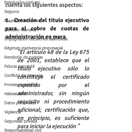
Resolución contrato
cuenta los siguientes aspectos:
Seguros
1.  Creación del titulo ejecutivo 
Propiedad industrial
para el cobro de cuotas de 
Derecho marcario
administración en mora 
Impugnación decisiones asambleas
Régimen insolvencia empresarial
"El artículo 48 de la Ley 675 
Rendición de cuentas
de 2001, establece que el 
Fiducia mercantil
título ejecutivo sólo lo 
constituye el certificado 
Conflicto de intereses
expedido por el 
Proceso monitorio
administrador, sin ningún 
Habeas data
requisito ni procedimiento 
Datos personales
adicional; certificación que, 
Vigilancia
en principio, es suficiente 
Seguridad privada
para iniciar la ejecución "
Responsabilidad civil