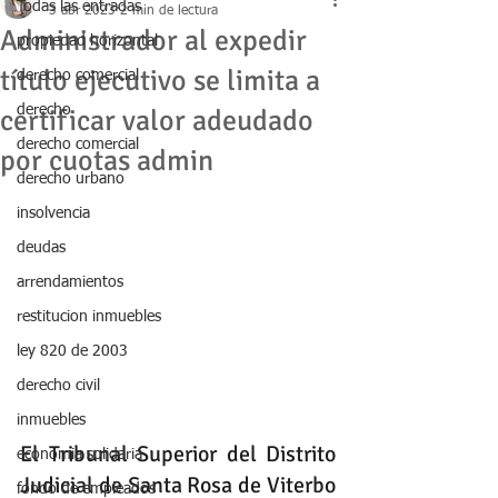
Todas las entradas
3 abr 2023
2 min de lectura
Administrador al expedir
propiedad horizontal
título ejecutivo se limita a
derecho comercial
derecho
certificar valor adeudado
derecho comercial
por cuotas admin
derecho urbano
insolvencia
deudas
arrendamientos
restitucion inmuebles
ley 820 de 2003
derecho civil
inmuebles
El Tribunal Superior del Distrito 
economia solidaria
Judicial de Santa Rosa de Viterbo 
fondo de empleados