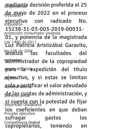
mediante decisión proferida el 25 
cooperativas
de mayo de 2022 en el proceso 
tributario
ejecutivo con radicado No. 
impuestos
15238-31-03-003-2019-00031-
protección consumidor vivienda
01, y ponencia de la magistrada 
Ley 1480 de 2011
Luz Patricia Aristizábal Garavito, 
ley 675 de 2001
analiza las facultades del 
administrador de la copropiedad 
empresas
para la expedición del titulo 
accion de tutela
ejecutivo, y si estas se limitan 
pymes
solo a certificar el valor adeudado 
derecho laboral
de las cuotas de administración, y 
Derecho penal
si cuenta con la potestad de fijar 
Seguridad ciudadana
los coeficientes en que deban 
Proceso ejecutivo
sufragar gastos los 
Competencia desleal
copropietarios, teniendo en 