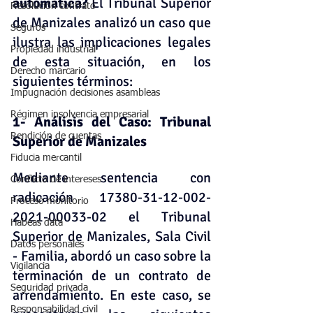
automática?
 El Tribunal Superior 
Resolución contrato
de Manizales analizó un caso que 
Seguros
ilustra las implicaciones legales 
Propiedad industrial
de esta situación, en los 
Derecho marcario
siguientes términos: 
Impugnación decisiones asambleas
Régimen insolvencia empresarial
1- Análisis del Caso: Tribunal 
Rendición de cuentas
Superior de Manizales
Fiducia mercantil
Mediante sentencia con 
Conflicto de intereses
radicación 17380-31-12-002-
Proceso monitorio
2021-00033-02 el Tribunal 
Habeas data
Superior de Manizales, Sala Civil 
Datos personales
- Familia, abordó un caso sobre la 
Vigilancia
terminación de un contrato de 
Seguridad privada
arrendamiento. En este caso, se 
Responsabilidad civil