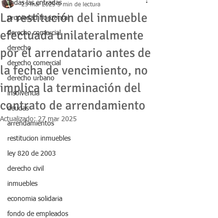
Todas las entradas
25 mar 2025
3 min de lectura
La restitución del inmueble
propiedad horizontal
efectuada unilateralmente
derecho comercial
derecho
por el arrendatario antes de
derecho comercial
la fecha de vencimiento, no
derecho urbano
implica la terminación del
insolvencia
contrato de arrendamiento
deudas
Actualizado:
27 mar 2025
arrendamientos
restitucion inmuebles
ley 820 de 2003
derecho civil
inmuebles
economia solidaria
fondo de empleados