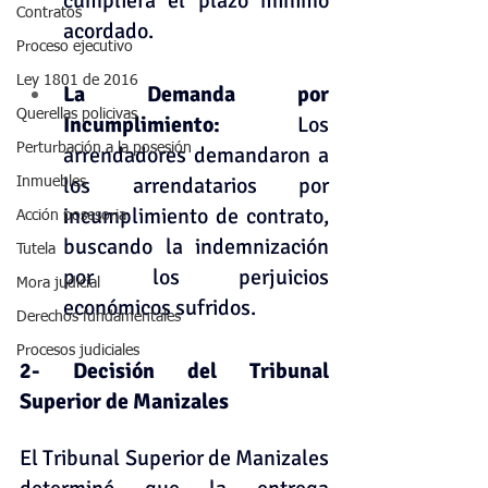
cumpliera el plazo mínimo 
Contratos
acordado.    
Proceso ejecutivo
Ley 1801 de 2016
La Demanda por 
Querellas policivas
Incumplimiento: 
Los 
Perturbación a la posesión
arrendadores demandaron a 
los arrendatarios por 
Inmuebles
incumplimiento de contrato, 
Acción posesoria
buscando la indemnización 
Tutela
por los perjuicios 
Mora judicial
económicos sufridos.    
Derechos fundamentales
Procesos judiciales
2- Decisión del Tribunal 
Superior de Manizales
El Tribunal Superior de Manizales 