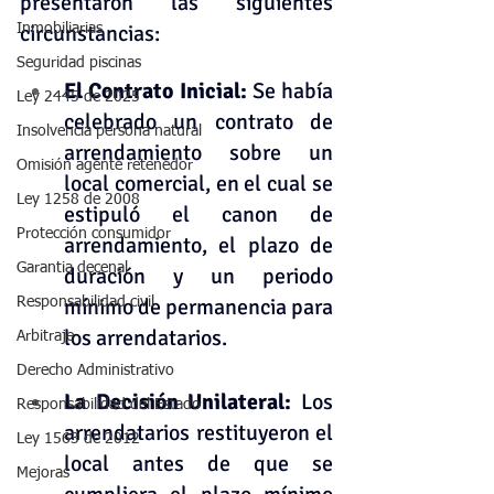
presentaron las siguientes 
circunstancias:
Inmobiliarias
Seguridad piscinas
El Contrato Inicial: 
Se había 
Ley 2445 de 2025
celebrado un contrato de 
Insolvencia persona natural
arrendamiento sobre un 
Omisión agente retenedor
local comercial, en el cual se 
Ley 1258 de 2008
estipuló el canon de 
Protección consumidor
arrendamiento, el plazo de 
Garantia decenal
duración y un periodo 
mínimo de permanencia para 
Responsabilidad civil
los arrendatarios.    
Arbitraje
Derecho Administrativo
La Decisión Unilateral: 
Los 
Responsabilidad del Estado
arrendatarios restituyeron el 
Ley 1563 de 2012
local antes de que se 
Mejoras