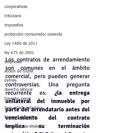
cooperativas
tributario
impuestos
protección consumidor vivienda
Ley 1480 de 2011
ley 675 de 2001
Los contratos de arrendamiento 
empresas
son comunes en el ámbito 
accion de tutela
comercial, pero pueden generar 
pymes
controversias. Una pregunta 
derecho laboral
recurrente es: 
¿la entrega 
Derecho penal
unilateral del inmueble por 
parte del arrendatario antes del 
Seguridad ciudadana
vencimiento del contrato 
Proceso ejecutivo
implica su terminación 
Competencia desleal