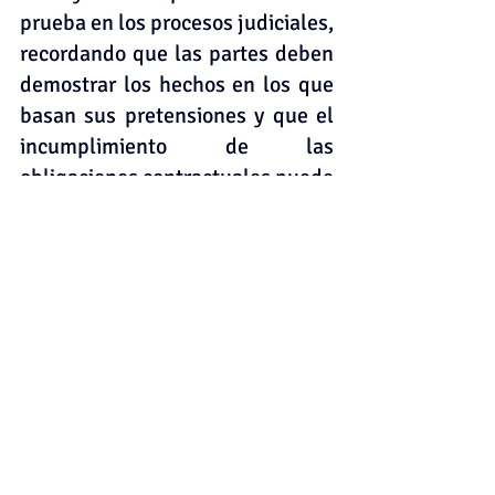
prueba en los procesos judiciales, 
recordando que las partes deben 
demostrar los hechos en los que 
basan sus pretensiones y que el 
incumplimiento de las 
obligaciones contractuales puede 
generar responsabilidad civil, 
obligando a la parte que 
incumple a reparar los perjuicios 
causados a la otra parte. En 
resumen, este caso sirve como un 
recordatorio crucial de la 
importancia del cumplimiento 
contractual y las posibles 
consecuencias legales derivadas 
del incumplimiento en los 