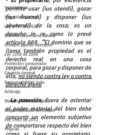
- 
El propietario
, por excelencia 
permite usar (ius utendi), gozar 
Inmobiliarias
(ius fruendi) y disponer (ius 
Seguridad piscinas
abutendi) de la cosa; es un 
Ley 2445 de 2025
derecho in re como lo prevé 
Insolvencia persona natural
artículo 669  
"
El dominio que se 
Omisión agente retenedor
llama también propiedad es el 
Ley 1258 de 2008
derecho real en una cosa 
Protección consumidor
corporal, para gozar y disponer de 
Garantia decenal
ella, 
no siendo contra ley o contra 
Responsabilidad civil
derecho ajeno
"
Arbitraje
- 
La posesión
, fuera de ostentar 
Derecho Administrativo
el poder material del bien debe 
Responsabilidad del Estado
concurrir un elemento subjetivo 
Ley 1563 de 2012
de comportarse respecto del bien 
Mejoras
como si fuese su propietario, 