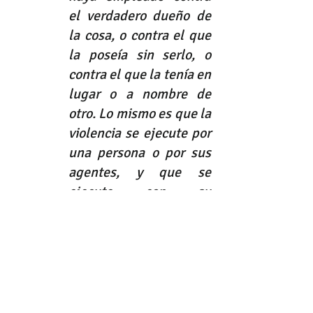
el verdadero dueño de 
la cosa, o contra el que 
la poseía sin serlo, o 
contra el que la tenía en 
lugar o a nombre de 
otro. Lo mismo es que la 
violencia se ejecute por 
una persona o por sus 
agentes, y que se 
ejecute con su 
consentimiento, o que 
después de ejecutada 
se ratifique expresa o 
tácitamente. Posesión 
clandestina es la que se 
ejerce ocultándola a los 