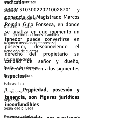
radicado 
Resolución contrato
13001310300220210028701 y 
Seguros
ponencia del Magistrado Marcos 
Propiedad industrial
Román Guio Fonseca, en donde 
Derecho marcario
se analiza en que momento un 
Impugnación decisiones asambleas
tenedor puede convertirse en 
Régimen insolvencia empresarial
poseedor, desconociendo el 
Rendición de cuentas
derecho del propietario su 
Fiducia mercantil
calidad de señor y dueño, 
teniendo en cuenta los siguientes 
Conflicto de intereses
aspectos:
Proceso monitorio
Habeas data
1 -  Propiedad, posesión y 
Datos personales
tenencia, son figuras jurídicas 
Vigilancia
inconfundibles
Seguridad privada
Responsabilidad civil