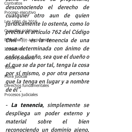
Contratos
desconociendo el derecho de 
Proceso ejecutivo
cualquier otro aun de quien 
Ley 1801 de 2016
jurídicamente lo ostenta, como lo 
precisa el artículo 762 del Código 
Querellas policivas
Civil “… es la tenencia de una 
Perturbación a la posesión
cosa determinada con ánimo de 
Inmuebles
señor o dueño, sea que el dueño o 
Acción posesoria
el que se da por tal, tenga la cosa 
Tutela
por sí mismo, o por otra persona 
Mora judicial
que la tenga en lugar y a nombre 
Derechos fundamentales
de él”.
Procesos judiciales
- 
La tenencia
, simplemente se 
despliega un poder externo y 
material sobre el bien 
reconociendo un dominio ajeno, 