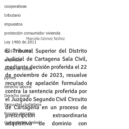
cooperativas
tributario
impuestos
protección consumidor vivienda
Marcela Gómez Núñez 
Ley 1480 de 2011
El Tribunal Superior del Distrito 
ley 675 de 2001
Judicial de Cartagena Sala Civil, 
empresas
mediante decisión proferida el 22 
accion de tutela
de noviembre de 2023, resuelve 
pymes
recurso de apelación formulado 
derecho laboral
contra la sentencia proferida por 
Derecho penal
el Juzgado Segundo Civil Circuito 
Seguridad ciudadana
de Cartagena en un proceso de 
Proceso ejecutivo
prescripción extraordinaria 
adquisitiva de dominio con 
Competencia desleal