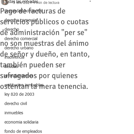
Todas las entradas
3 ene 2024
4 min de lectura
Pago de facturas de
propiedad horizontal
servicios públicos o cuotas
derecho comercial
derecho
de administración "per se"
derecho comercial
no son muestras del ánimo
derecho urbano
de señor y dueño, en tanto,
insolvencia
también pueden ser
deudas
sufragados por quienes
arrendamientos
ostentan la mera tenencia.
restitucion inmuebles
ley 820 de 2003
derecho civil
inmuebles
economia solidaria
fondo de empleados