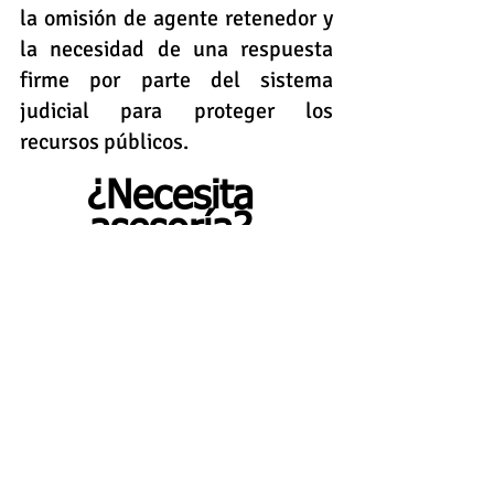
la omisión de agente retenedor y 
la necesidad de una respuesta 
firme por parte del sistema 
judicial para proteger los 
recursos públicos.   
¿Necesita 
asesoría? 
Contáctenos
Conozca el texto completo de la 
sentencia:
SP202250897Conf-AgenteRetene-DomiciNPCbzFlia
.pdf
Descargar PDF • 373KB