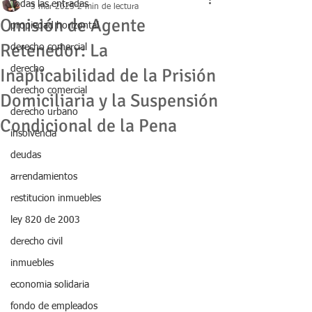
Todas las entradas
3 mar 2025
2 min de lectura
Omisión de Agente
propiedad horizontal
Retenedor: La
derecho comercial
derecho
Inaplicabilidad de la Prisión
derecho comercial
Domiciliaria y la Suspensión
derecho urbano
Condicional de la Pena
insolvencia
deudas
arrendamientos
restitucion inmuebles
ley 820 de 2003
derecho civil
inmuebles
economia solidaria
fondo de empleados