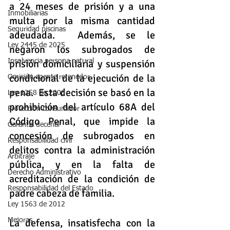
a 24 meses de prisión y a una 
Inmobiliarias
multa por la misma cantidad 
Seguridad piscinas
adeudada.  Además, se le 
Ley 2445 de 2025
negaron los subrogados de 
Insolvencia persona natural
prisión domiciliaria y suspensión 
condicional de la ejecución de la 
Omisión agente retenedor
pena.  Esta decisión se basó en la 
Ley 1258 de 2008
prohibición del artículo 68A del 
Protección consumidor
Código Penal, que impide la 
Garantia decenal
concesión de subrogados en 
Responsabilidad civil
delitos contra la administración 
Arbitraje
pública, y en la falta de 
Derecho Administrativo
acreditación de la condición de 
Responsabilidad del Estado
padre cabeza de familia.    
Ley 1563 de 2012
Mejoras
La defensa, insatisfecha con la 