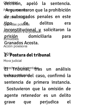
decisión, apeló la sentencia. 
Contratos
 Argumentaron que la prohibición 
Proceso ejecutivo
de subrogados penales en este 
Ley 1801 de 2016
tipo de delitos era 
Querellas policivas
inconstitucional y solicitaron la 
Perturbación a la posesión
prisión domiciliaria para 
Inmuebles
Granados Acosta.
Acción posesoria
Tutela
2- Postura del tribunal  
Mora judicial
El Tribunal, tras un análisis 
Derechos fundamentales
exhaustivo del caso, confirmó la 
Procesos judiciales
sentencia de primera instancia. 
 Sostuvieron que la omisión de 
agente retenedor es un delito 
grave que perjudica el 