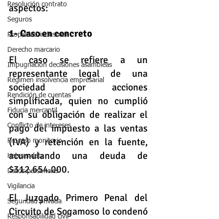
Resolución contrato
aspectos:
Seguros
1- Caso en concreto
Propiedad industrial
Derecho marcario
El caso se refiere a un 
Impugnación decisiones asambleas
representante legal de una 
Régimen insolvencia empresarial
sociedad por acciones 
Rendición de cuentas
simplificada, quien no cumplió 
Fiducia mercantil
con su obligación de realizar el 
Conflicto de intereses
pago del impuesto a las ventas 
(IVA) y retención en la fuente, 
Proceso monitorio
acumulando una deuda de 
Habeas data
$312.654.000.    
Datos personales
Vigilancia
El Juzgado Primero Penal del 
Seguridad privada
Circuito de Sogamoso lo condenó 
Responsabilidad civil