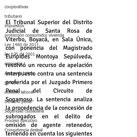
cooperativas
tributario
El Tribunal Superior del Distrito 
impuestos
Judicial de Santa Rosa de 
protección consumidor vivienda
Viterbo, Boyacá, en Sala Única, 
Ley 1480 de 2011
con ponencia del Magistrado 
ley 675 de 2001
Eurípides Montoya Sepúlveda, 
resolvió un recurso de apelación 
empresas
interpuesto contra una sentencia 
accion de tutela
proferida por el Juzgado Primero 
pymes
Penal del Circuito de 
derecho laboral
Sogamoso. La sentencia analiza 
Derecho penal
la procedencia de la concesión de 
Seguridad ciudadana
subrogados en el delito de 
Proceso ejecutivo
omisión de agente retenedor, 
Competencia desleal
teniendo en cuenta los siguientes 