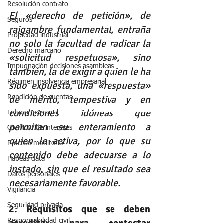
Resolución contrato
El «derecho de petición», de 
Seguros
raigambre fundamental, entraña 
Propiedad industrial
no solo la facultad de radicar la 
Derecho marcario
«solicitud respetuosa», sino 
Impugnación decisiones asambleas
también, la de exigir a quien le ha 
Régimen insolvencia empresarial
sido expuesta, una «respuesta» 
de mérito, tempestiva y en 
Rendición de cuentas
condiciones idóneas que 
Fiducia mercantil
permitan su enteramiento a 
Conflicto de intereses
quien lo activa, por lo que su 
Proceso monitorio
contenido debe adecuarse a lo 
Habeas data
instado, sin que el resultado sea 
Datos personales
necesariamente favorable.
Vigilancia
Seguridad privada
2. Requisitos que se deben 
acreditar para contestar 
Responsabilidad civil