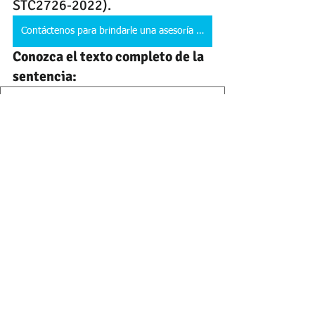
STC2726-2022).
Contáctenos para brindarle una asesoría legal completa
Conozca el texto completo de la 
sentencia:
STC7515-2023
.pdf
Descargar PDF • 209KB
propiedad horizontal
ley 675 de 2001
accion de tutela
Ver todo
Entradas recientes