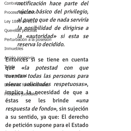
notificación hace parte del 
Contratos
núcleo básico del privilegio, 
Proceso ejecutivo
al punto que de nada serviría 
Ley 1801 de 2016
la posibilidad de dirigirse a 
Querellas policivas
la «autoridad» si esta se 
Perturbación a la posesión
reserva lo decidido. 
Inmuebles
Acción posesoria
Entonces si se tiene en cuenta 
que 
«la potestad con que 
Tutela
cuentan todas las personas para 
Mora judicial
elevar solicitudes respetuosas»
, 
Derechos fundamentales
implica la necesidad de que a 
Procesos judiciales
éstas se les brinde 
«una 
respuesta de fondo»
, sin sujeción 
a su sentido, ya que: El derecho 
de petición supone para el Estado 