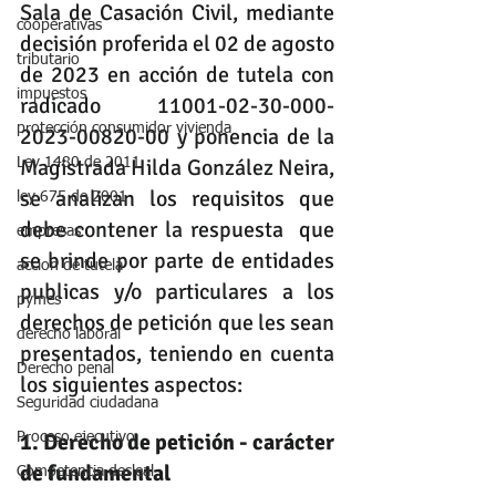
Sala de Casación Civil, mediante 
cooperativas
decisión proferida el 02 de agosto 
tributario
de 2023 en acción de tutela con 
impuestos
radicado 11001-02-30-000-
protección consumidor vivienda
2023-00820-00 y ponencia de la 
Magistrada Hilda González Neira, 
Ley 1480 de 2011
se analizan los requisitos que 
ley 675 de 2001
debe contener la respuesta  que 
empresas
se brinde por parte de entidades 
accion de tutela
publicas y/o particulares a los 
pymes
derechos de petición que les sean 
derecho laboral
presentados, teniendo en cuenta 
Derecho penal
los siguientes aspectos:
Seguridad ciudadana
1. Derecho de petición - carácter 
Proceso ejecutivo
de fundamental
Competencia desleal