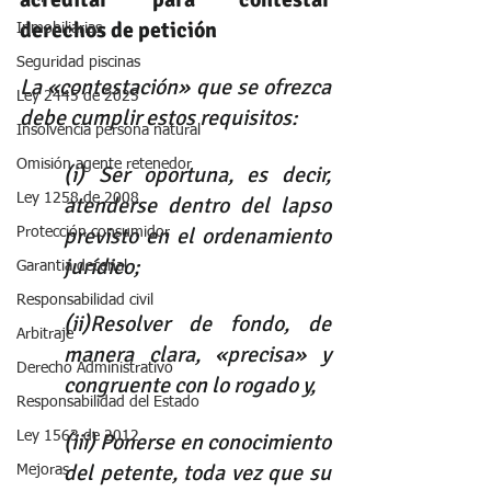
derechos de petición
Inmobiliarias
Seguridad piscinas
La «contestación» que se ofrezca 
Ley 2445 de 2025
debe cumplir estos requisitos:
Insolvencia persona natural
Omisión agente retenedor
(i) Ser oportuna, es decir, 
Ley 1258 de 2008
atenderse dentro del lapso 
previsto en el ordenamiento 
Protección consumidor
jurídico;
Garantia decenal
Responsabilidad civil
(ii)Resolver de fondo, de 
Arbitraje
manera clara, «precisa» y 
Derecho Administrativo
congruente con lo rogado y, 
Responsabilidad del Estado
Ley 1563 de 2012
(iii) Ponerse en conocimiento 
del petente, toda vez que su 
Mejoras