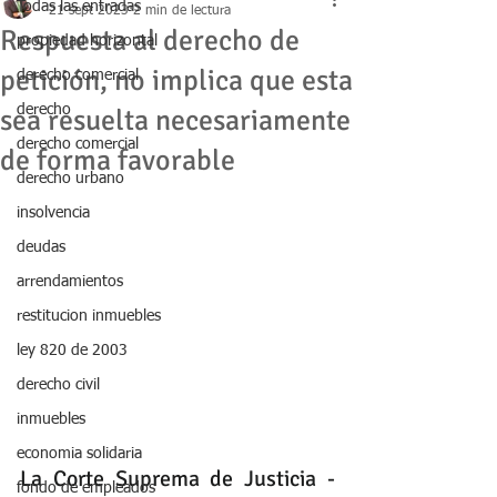
Todas las entradas
21 sept 2023
2 min de lectura
Respuesta al derecho de
propiedad horizontal
petición, no implica que esta
derecho comercial
derecho
sea resuelta necesariamente
derecho comercial
de forma favorable
derecho urbano
insolvencia
deudas
arrendamientos
restitucion inmuebles
ley 820 de 2003
derecho civil
inmuebles
economia solidaria
La Corte Suprema de Justicia - 
fondo de empleados