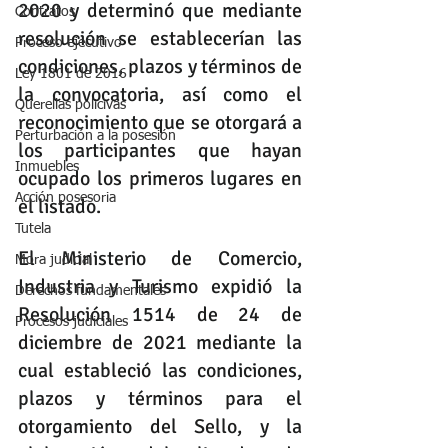
2020
 y determinó que mediante 
Contratos
resolución se establecerían las 
Proceso ejecutivo
condiciones, plazos y términos de 
Ley 1801 de 2016
la convocatoria, así como el 
Querellas policivas
reconocimiento que se otorgará a 
Perturbación a la posesión
los participantes que hayan 
Inmuebles
ocupado los primeros lugares en 
Acción posesoria
el listado.
Tutela
El Ministerio de Comercio, 
Mora judicial
Industria y Turismo expidió la 
Derechos fundamentales
Resolución 1514 de 24 de 
Procesos judiciales
diciembre de 2021 mediante la 
cual estableció las condiciones, 
plazos y términos para el 
otorgamiento del Sello, y la 