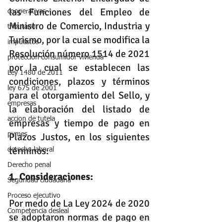
las Funciones del Empleo de 
cooperativas
Ministro de Comercio, Industria y 
tributario
Turismo, por la cual se modifica la 
impuestos
Resolución número 1514 de 2021 
protección consumidor vivienda
por la cual se establecen las 
Ley 1480 de 2011
condiciones, plazos y términos 
ley 675 de 2001
para el otorgamiento del Sello, y 
empresas
la elaboración del listado de 
accion de tutela
empresas y tiempo de pago en 
Plazos Justos, en los siguientes 
pymes
términos: 
derecho laboral
Derecho penal
1. Consideraciones:
Seguridad ciudadana
Proceso ejecutivo
Por medo de La 
Ley 2024 de 2020
Competencia desleal
se adoptaron normas de pago en 