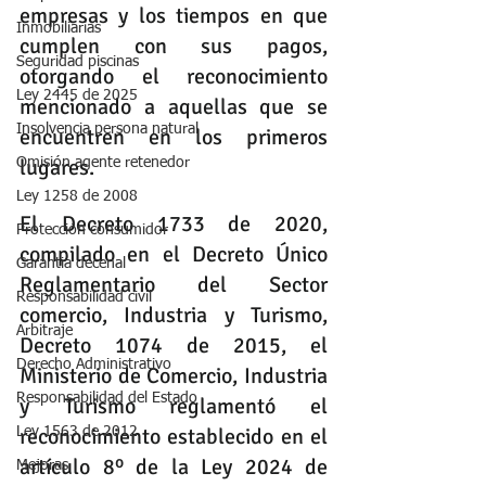
empresas y los tiempos en que 
Inmobiliarias
cumplen con sus pagos, 
Seguridad piscinas
otorgando el reconocimiento 
Ley 2445 de 2025
mencionado a aquellas que se 
Insolvencia persona natural
encuentren en los primeros 
lugares.
Omisión agente retenedor
Ley 1258 de 2008
El 
Decreto 1733 de 2020
, 
Protección consumidor
compilado en el Decreto Único 
Garantia decenal
Reglamentario del Sector 
Responsabilidad civil
comercio, Industria y Turismo, 
Arbitraje
Decreto 1074 de 2015
, el 
Derecho Administrativo
Ministerio de Comercio, Industria 
Responsabilidad del Estado
y Turismo reglamentó el 
reconocimiento establecido en el 
Ley 1563 de 2012
artículo 8º
 de la 
Ley 2024 de 
Mejoras