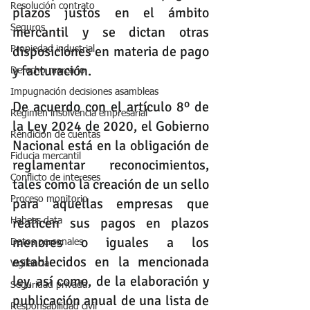
Resolución contrato
plazos justos en el ámbito 
Seguros
mercantil y se dictan otras 
disposiciones en materia de pago 
Propiedad industrial
y facturación.
Derecho marcario
Impugnación decisiones asambleas
De acuerdo con el 
artículo 8º
 de 
Régimen insolvencia empresarial
la 
Ley 2024 de 2020
, el Gobierno 
Rendición de cuentas
Nacional está en la obligación de 
Fiducia mercantil
reglamentar reconocimientos, 
Conflicto de intereses
tales como la creación de un sello 
Proceso monitorio
para aquellas empresas que 
realicen sus pagos en plazos 
Habeas data
menores o iguales a los 
Datos personales
establecidos en la mencionada 
Vigilancia
ley, así como, de la elaboración y 
Seguridad privada
publicación anual de una lista de 
Responsabilidad civil