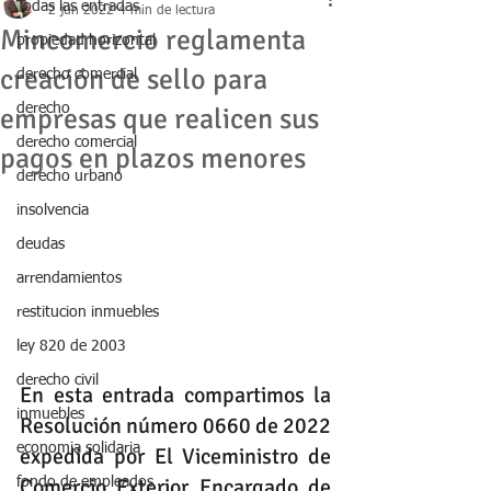
Todas las entradas
2 jun 2022
4 min de lectura
Mincomercio reglamenta
propiedad horizontal
creación de sello para
derecho comercial
derecho
empresas que realicen sus
derecho comercial
pagos en plazos menores
derecho urbano
insolvencia
deudas
arrendamientos
restitucion inmuebles
ley 820 de 2003
derecho civil
En esta entrada compartimos la 
inmuebles
Resolución número 0660 de 2022 
economia solidaria
expedida por El Viceministro de 
Comercio Exterior Encargado de 
fondo de empleados