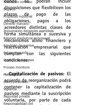
donde se podrán incluir 
Resolución contrato
disposiciones que flexibilicen los 
Seguros
plazos de pago de las 
Propiedad industrial
obligaciones, pagos a los 
Derecho marcario
acreedores distintas clases de 
Impugnación decisiones asambleas
forma simultánea o sucesiva y 
Régimen insolvencia empresarial
mecanismos alivio financiero y 
reactivación empresarial que 
Rendición de cuentas
cumplan con las siguientes 
Fiducia mercantil
condiciones:  
Conflicto de intereses
Proceso monitorio
- Capitalización de pasivos:
 El 
Habeas data
acuerdo de reorganización podrá 
Datos personales
contener la capitalización de 
Vigilancia
pasivos mediante la suscripción 
Seguridad privada
voluntaria, por parte de cada 
Responsabilidad civil