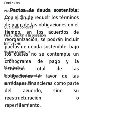
Contratos
- Pactos de deuda sostenible:
Proceso ejecutivo
Con el fin de reducir los términos 
Ley 1801 de 2016
de pago de las obligaciones en el 
Querellas policivas
tiempo, en los acuerdos de 
Perturbación a la posesión
reorganización, se podrán incluir 
Inmuebles
pactos de deuda sostenible, bajo 
Acción posesoria
los cuales no se contemple un 
cronograma de pago y la 
Tutela
extinción total de las 
Mora judicial
obligaciones a favor de las 
Derechos fundamentales
entidades financieras como parte 
Procesos judiciales
del acuerdo, sino su 
reestructuración o 
reperfilamiento.