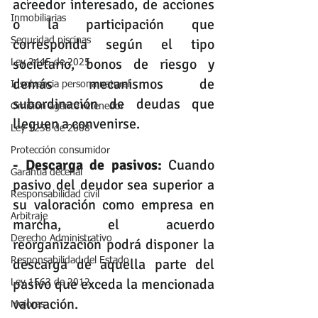
acreedor interesado, de acciones 
Inmobiliarias
o la participación que 
corresponda según el tipo 
Seguridad piscinas
societario, bonos de riesgo y 
Ley 2445 de 2025
demás mecanismos de 
Insolvencia persona natural
subordinación de deudas que 
Omisión agente retenedor
lleguen a convenirse.
Ley 1258 de 2008
Protección consumidor
- Descarga de pasivos:
 Cuando 
Garantia decenal
pasivo del deudor sea superior a 
Responsabilidad civil
su valoración como empresa en 
Arbitraje
marcha, el acuerdo 
Derecho Administrativo
reorganización podrá disponer la 
descarga de aquella parte del 
Responsabilidad del Estado
pasivo que exceda la mencionada 
Ley 1563 de 2012
valoración. 
Mejoras