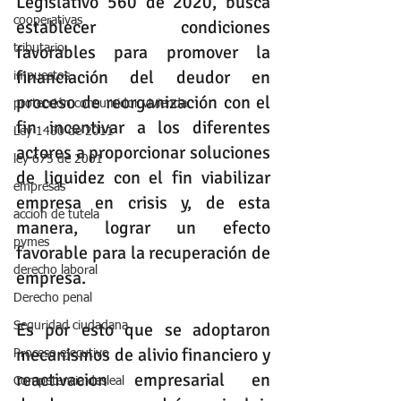
Legislativo 560 de 2020, busca 
cooperativas
establecer condiciones 
favorables para promover la 
tributario
financiación del deudor en 
impuestos
proceso de reorganización con el 
protección consumidor vivienda
fin incentivar a los diferentes 
Ley 1480 de 2011
actores a proporcionar soluciones 
ley 675 de 2001
de liquidez con el fin viabilizar 
empresas
empresa en crisis y, de esta 
accion de tutela
manera, lograr un efecto 
pymes
favorable para la recuperación de 
derecho laboral
empresa. 
Derecho penal
Es por esto que se adoptaron 
Seguridad ciudadana
mecanismos de alivio financiero y 
Proceso ejecutivo
reactivacion empresarial en 
Competencia desleal