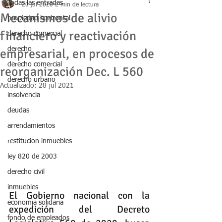
Todas las entradas
20 jul 2020
2 min de lectura
Mecanismos de alivio
propiedad horizontal
financiero y reactivación
derecho comercial
derecho
empresarial, en procesos de
derecho comercial
reorganización Dec. L 560
derecho urbano
Actualizado:
28 jul 2021
insolvencia
deudas
arrendamientos
restitucion inmuebles
ley 820 de 2003
derecho civil
inmuebles
El Gobierno nacional con la 
economia solidaria
expedición del Decreto 
fondo de empleados