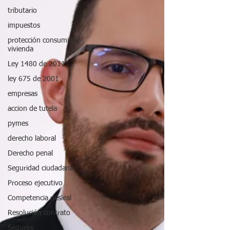
tributario
impuestos
protección consumidor
vivienda
Ley 1480 de 2011
ley 675 de 2001
empresas
accion de tutela
pymes
derecho laboral
Derecho penal
Seguridad ciudadana
Proceso ejecutivo
Competencia desleal
Resolución contrato
Seguros