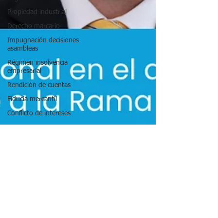
Propiedad industrial
Derecho marcario
Impugnación decisiones
asambleas
Régimen insolvencia
empresarial
Rendición de cuentas
Fiducia mercantil
Conflicto de intereses
Proceso monitorio
Habeas data
Datos personales
Vigilancia
Seguridad privada
Responsabilidad civil
Inmobiliarias