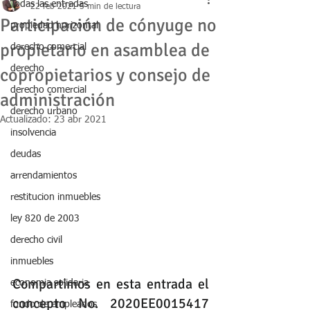
Todas las entradas
22 feb 2021
5 min de lectura
Participación de cónyuge no
propiedad horizontal
propietario en asamblea de
derecho comercial
derecho
copropietarios y consejo de
derecho comercial
administración
derecho urbano
Actualizado:
23 abr 2021
insolvencia
deudas
arrendamientos
restitucion inmuebles
ley 820 de 2003
derecho civil
inmuebles
Compartimos en esta entrada el 
economia solidaria
concepto No. 2020EE0015417 
fondo de empleados