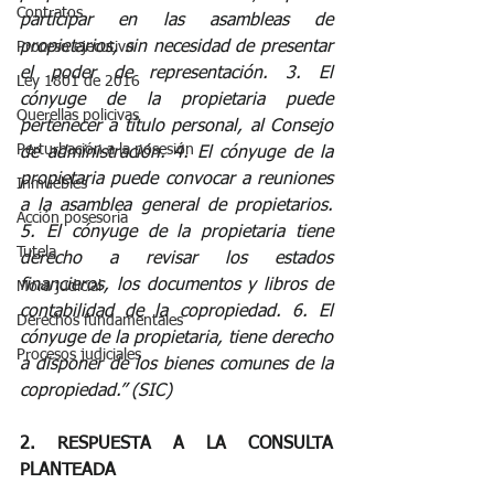
Contratos
participar en las asambleas de 
propietarios, sin necesidad de presentar 
Proceso ejecutivo
el poder de representación. 3. El 
Ley 1801 de 2016
cónyuge de la propietaria puede 
Querellas policivas
pertenecer a título personal, al Consejo 
Perturbación a la posesión
de administración. 4. El cónyuge de la 
propietaria puede convocar a reuniones 
Inmuebles
a la asamblea general de propietarios. 
Acción posesoria
5. El cónyuge de la propietaria tiene 
Tutela
derecho a revisar los estados 
financieros, los documentos y libros de 
Mora judicial
contabilidad de la copropiedad. 6. El 
Derechos fundamentales
cónyuge de la propietaria, tiene derecho 
Procesos judiciales
a disponer de los bienes comunes de la 
copropiedad.” (SIC)
2. RESPUESTA A LA CONSULTA 
PLANTEADA