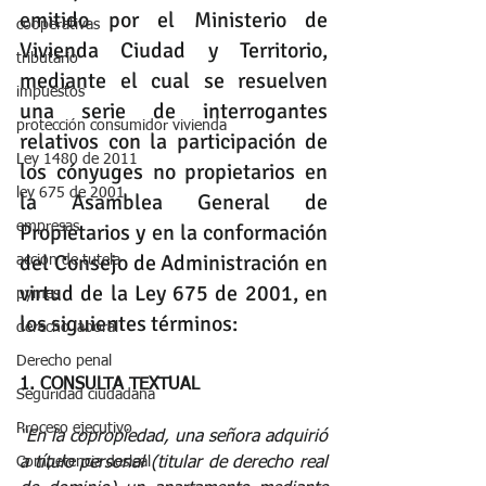
emitido por el Ministerio de 
cooperativas
Vivienda Ciudad y Territorio, 
tributario
mediante el cual se resuelven 
impuestos
una serie de interrogantes 
protección consumidor vivienda
relativos con la participación de 
Ley 1480 de 2011
los cónyuges no propietarios en 
ley 675 de 2001
la Asamblea General de 
empresas
Propietarios y en la conformación 
del Consejo de Administración en 
accion de tutela
virtud de la Ley 675 de 2001, en 
pymes
los siguientes términos:
derecho laboral
Derecho penal
1. CONSULTA TEXTUAL
Seguridad ciudadana
Proceso ejecutivo
“En la copropiedad, una señora adquirió 
Competencia desleal
a título personal (titular de derecho real 