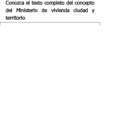
Conozca el texto completo del concepto 
del Ministerio de vivienda ciudad y 
territorio
Concepto No 2020ER0008945 del 04 de febr
.
Descargar • 623KB
Contáctenos para darle una una 
asesoría legal completa:
https://www.clickabogadosyasociados.c
om/contactenos
derecho
propiedad horizontal
restitucion inmuebles