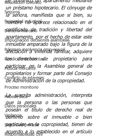
de dominio) un apartamento mediante 
Resolución contrato
un préstamo hipotecario. El cónyuge de 
Seguros
la señora, manifiesta que si bien, su 
Propiedad industrial
nombre no aparece relacionado en el 
certificado de tradición y libertad del 
Derecho marcario
apartamento, por el hecho de estar este 
Impugnación decisiones asambleas
inmueble amparado bajo la figura de la 
Régimen insolvencia empresarial
afectación a vivienda familiar, adquiere 
los derechos de propietario para 
Rendición de cuentas
participar en la Asamblea general de 
Fiducia mercantil
propietarios y formar parte del Consejo 
Conflicto de intereses
de Administración de la copropiedad. 
Proceso monitorio
La suscrita administración, interpreta 
Habeas data
que la persona o las personas que 
Datos personales
posean el título de derecho real de 
Vigilancia
dominio sobre el inmueble o bien 
particular en la copropiedad, tienen de 
Seguridad privada
acuerdo a lo establecido en el artículo 
Responsabilidad civil