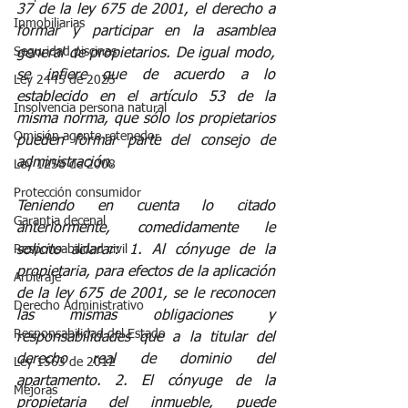
37 de la ley 675 de 2001, el derecho a 
Inmobiliarias
formar y participar en la asamblea 
Seguridad piscinas
general de propietarios. De igual modo, 
se infiere que de acuerdo a lo 
Ley 2445 de 2025
establecido en el artículo 53 de la 
Insolvencia persona natural
misma norma, que sólo los propietarios 
Omisión agente retenedor
pueden formar parte del consejo de 
administración. 
Ley 1258 de 2008
Protección consumidor
Teniendo en cuenta lo citado 
Garantia decenal
anteriormente, comedidamente le 
Responsabilidad civil
solicito aclarar: 1. Al cónyuge de la 
propietaria, para efectos de la aplicación 
Arbitraje
de la ley 675 de 2001, se le reconocen 
Derecho Administrativo
las mismas obligaciones y 
Responsabilidad del Estado
responsabilidades que a la titular del 
derecho real de dominio del 
Ley 1563 de 2012
apartamento. 2. El cónyuge de la 
Mejoras
propietaria del inmueble, puede 