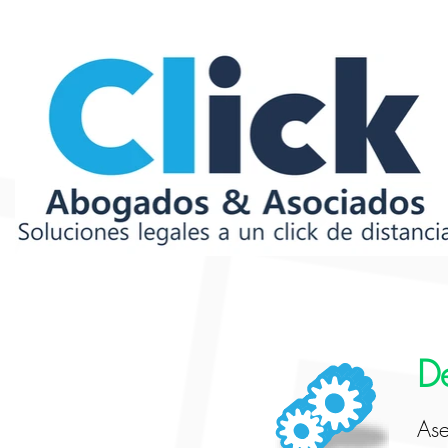
D
Ase