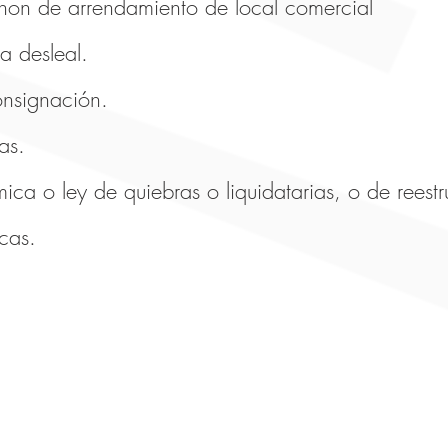
anon de arrendamiento de local comercial
 desleal.
nsignación.
as.
ca o ley de quiebras o liquidatarias, o de reestr
icas.
PBX: +57 (601) 7114211
Carrera 12 # 71 - 53 Oficina: 404
Bogotá - Colombia - Sur América