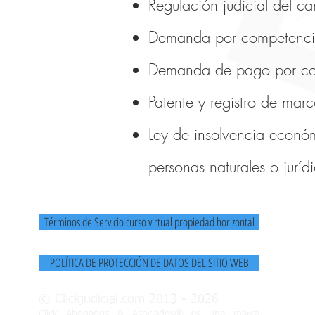
Regulación judicial del c
Demanda por competencia
Demanda de pago por co
Patente y registro de marc
Ley de insolvencia económi
personas naturales o juríd
Términos de Servicio curso virtual propiedad horizontal
POLÍTICA DE PROTECCIÓN DE DATOS DEL SITIO WEB
© Clickjudicial.com 2013 - 2026
Click Abogados & Asociados® es una marca