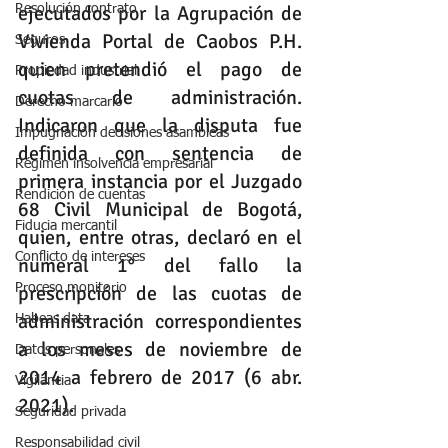
ejecutados por la Agrupación de 
Resolución contrato
Vivienda Portal de Caobos P.H. 
Seguros
quien pretendió el pago de 
Propiedad industrial
cuotas de administración. 
Derecho marcario
Indicaron que la disputa fue 
Impugnación decisiones asambleas
definida con sentencia de 
Régimen insolvencia empresarial
primera instancia por el Juzgado 
Rendición de cuentas
68 Civil Municipal de Bogotá, 
Fiducia mercantil
quien, entre otras, declaró en el 
Conflicto de intereses
numeral 1° del fallo la 
prescripción de las cuotas de 
Proceso monitorio
administración correspondientes 
Habeas data
a los meses de noviembre de 
Datos personales
2014 a febrero de 2017 (6 abr. 
Vigilancia
2021).
Seguridad privada
Responsabilidad civil