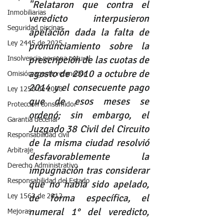
"Relataron que contra el 
Inmobiliarias
veredicto interpusieron 
Seguridad piscinas
apelación dada la falta de 
pronunciamiento sobre la 
Ley 2445 de 2025
prescripción de las cuotas de 
Insolvencia persona natural
agosto de 2010 a octubre de 
Omisión agente retenedor
2014 y el consecuente pago 
Ley 1258 de 2008
que de esos meses se 
Protección consumidor
ordenó; sin embargo, el 
Garantia decenal
Juzgado 38 Civil del Circuito 
Responsabilidad civil
de la misma ciudad resolvió 
Arbitraje
desfavorablemente la 
Derecho Administrativo
impugnación tras considerar 
Responsabilidad del Estado
que no había sido apelado, 
de forma específica, el 
Ley 1563 de 2012
numeral 1° del veredicto, 
Mejoras