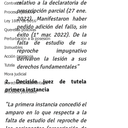
relativo a la declaratoria de 
Contratos
prescripción parcial (27 ene. 
Proceso ejecutivo
2022). Manifestaron haber 
Ley 1801 de 2016
pedido adición del fallo, sin 
Querellas policivas
éxito (1° mar. 2022). De la 
Perturbación a la posesión
falta de estudio de su 
Inmuebles
reproche impugnativo 
Acción posesoria
derivaron la lesión a sus 
derechos fundamentales"
Tutela
Mora judicial
2. Decisión juez de tutela 
Derechos fundamentales
primera instancia
Procesos judiciales
"La primera instancia concedió el 
amparo en lo que respecta a la 
falta de estudio del reproche de 