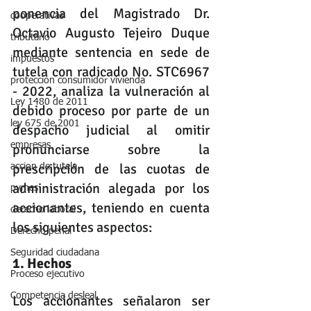
ponencia del Magistrado Dr. 
cooperativas
Octavio Augusto Tejeiro Duque 
tributario
mediante sentencia en sede de 
impuestos
tutela con radicado No. STC6967 
protección consumidor vivienda
- 2022, analiza la vulneración al 
Ley 1480 de 2011
debido proceso por parte de un 
ley 675 de 2001
despacho judicial al omitir 
empresas
pronunciarse sobre la 
prescripción de las cuotas de 
accion de tutela
administración alegada por los 
pymes
accionantes, teniendo en cuenta 
derecho laboral
los siguientes aspectos:
Derecho penal
Seguridad ciudadana
1. Hechos
Proceso ejecutivo
Competencia desleal
Los accionantes señalaron ser 