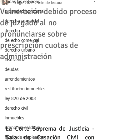
Todas las entradas
3 ago 2022
2 min de lectura
Vulneración debido proceso
propiedad horizontal
de juzgado al no
derecho comercial
derecho
pronunciarse sobre
derecho comercial
prescripción cuotas de
derecho urbano
administración
insolvencia
deudas
arrendamientos
restitucion inmuebles
ley 820 de 2003
derecho civil
inmuebles
La Corte Suprema de Justicia - 
economia solidaria
Sala de Casación Civil con 
fondo de empleados