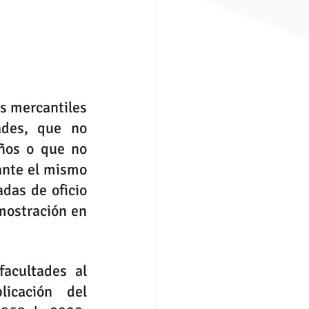
s mercantiles 
des, que no 
ños o que no 
nte el mismo 
as de oficio 
ostración en 
acultades al 
icación del 