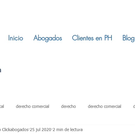
Inicio
Abogados
Clientes en PH
Blog
tal
derecho comercial
derecho
derecho comercial
o Clickabogados
25 jul 2020
2 min de lectura
damientos
restitucion inmuebles
ley 820 de 2003
derech