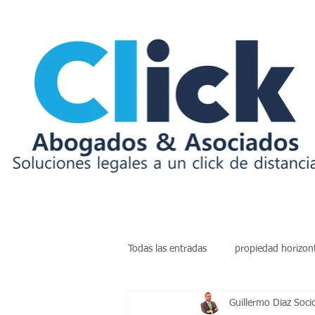
Todas las entradas
propiedad horizon
Guillermo Diaz Soci
insolvencia
deudas
arren