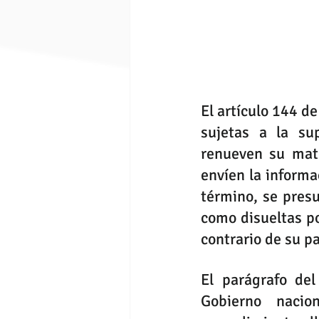
El artículo 144 d
sujetas a la su
renueven su matr
envíen la informa
término, se presu
como disueltas po
contrario de su pa
El parágrafo del
Gobierno nacio