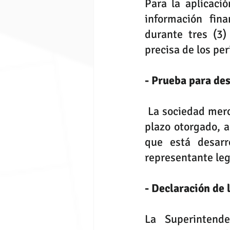
Para la aplicació
información fin
durante tres (3)
precisa de los pe
- Prueba para des
 La sociedad mercantil podrá desvirtuar la presunción de no operatividad en el 
plazo otorgado, a
que está desarro
representante leg
- Declaración de 
La Superintende