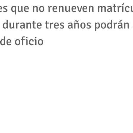
s que no renueven matríc
 durante tres años podrán 
mpleados
cooperativas
tributario
impuestos
protec
de oficio
2001
empresas
accion de tutela
pymes
derecho la
jecutivo
Competencia desleal
Resolución contrato
Segu