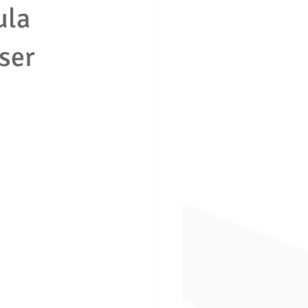
ula
ser
ción consumidor vivienda
boral
Derecho penal
ros