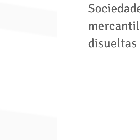
Sociedade
mercantil
economia solidaria
fondo de e
disueltas 
Ley 1480 de 2011
ley 675 de 
Seguridad ciudadana
Proceso e