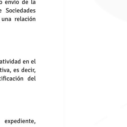
 envío de la 
e Sociedades 
una relación 
va, es decir, 
ficación del 
 
expediente, 