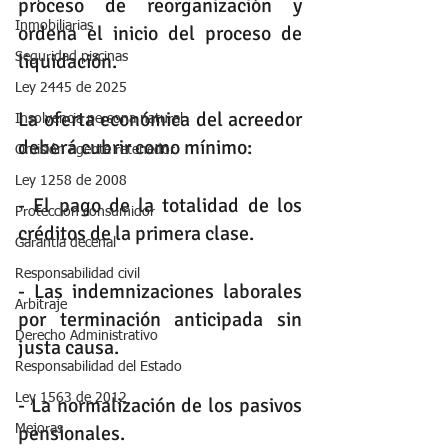
proceso de reorganización y 
Inmobiliarias
ordena el inicio del proceso de 
liquidación.
Seguridad piscinas
Ley 2445 de 2025
La oferta económica del acreedor 
Insolvencia persona natural
deberá cubrir como mínimo:
Omisión agente retenedor
Ley 1258 de 2008
- El pago de la totalidad de los 
Protección consumidor
créditos de la primera clase.
Garantia decenal
Responsabilidad civil
- Las indemnizaciones laborales 
Arbitraje
por terminación anticipada sin 
Derecho Administrativo
justa causa.
Responsabilidad del Estado
Ley 1563 de 2012
- La normalización de los pasivos 
pensionales.
Mejoras