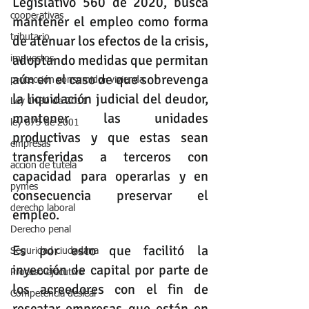
Legislativo 560 de 2020, busca 
cooperativas
mantener el empleo como forma 
tributario
de atenuar los efectos de la crisis, 
adoptando medidas que permitan 
impuestos
aún en el caso de que sobrevenga 
protección consumidor vivienda
la liquidación judicial del deudor, 
Ley 1480 de 2011
mantener las unidades 
ley 675 de 2001
productivas y que estas sean 
empresas
transferidas a terceros con 
accion de tutela
capacidad para operarlas y en 
pymes
consecuencia preservar el 
derecho laboral
empleo.
Derecho penal
Es por esto que facilitó la 
Seguridad ciudadana
inyección de capital por parte de 
Proceso ejecutivo
los acreedores con el fin de 
Competencia desleal
rescatar empresas que están en 