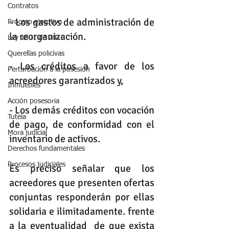
Contratos
- Los gastos de administración de 
Proceso ejecutivo
la reorganización. 
Ley 1801 de 2016
Querellas policivas
- Los créditos a favor de los 
Perturbación a la posesión
acreedores garantizados y, 
Inmuebles
Acción posesoria
- Los demás créditos con vocación 
Tutela
de pago, de conformidad con el 
Mora judicial
inventario de activos. 
Derechos fundamentales
Procesos judiciales
Es preciso señalar que los 
acreedores que presenten ofertas 
conjuntas responderán por ellas 
solidaria e ilimitadamente. frente 
a la eventualidad  de que exista 