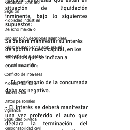
Resolución contrato
situación de liquidación 
Seguros
inminente, bajo lo siguientes 
Propiedad industrial
supuestos:
Derecho marcario
Impugnación decisiones asambleas
Se deberá manifestar su interés 
Régimen insolvencia empresarial
de aportar nuevo capital, en los 
términos que se indican a 
Rendición de cuentas
continuación:
Fiducia mercantil
Conflicto de intereses
-  El patrimonio de la concursada 
Proceso monitorio
debe ser negativo. 
Habeas data
Datos personales
- El interés se deberá manifestar 
Vigilancia
una vez proferido el auto que 
Seguridad privada
declara la terminación del 
Responsabilidad civil