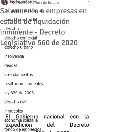
Todas las entradas
21 jul 2020
1 min de lectura
Salvamento a empresas en
propiedad horizontal
estado de liquidación
derecho comercial
derecho
inminente - Decreto
derecho comercial
Legislativo 560 de 2020
derecho urbano
insolvencia
deudas
arrendamientos
restitucion inmuebles
ley 820 de 2003
derecho civil
inmuebles
El Gobierno nacional con la 
economia solidaria
expedición del Decreto 
fondo de empleados