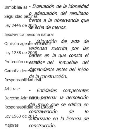
️- Evaluación de la idoneidad 
Inmobiliarias
o adecuación del resultado 
Seguridad piscinas
frente a la observancia que 
Ley 2445 de 2025
se echa de menos.  
Insolvencia persona natural
- Valoración del acta de 
Omisión agente retenedor
vecindad suscrita por las 
Ley 1258 de 2008
partes en la que consta el 
Protección consumidor
estado del inmueble del 
demandante antes del inicio 
Garantia decenal
de la construcción.  
Responsabilidad civil
Arbitraje
️- Entidades competentes 
para ordenar la demolición 
Derecho Administrativo
del muro que se edifica en 
Responsabilidad del Estado
contravención de lo 
Ley 1563 de 2012
autorizado en la licencia de 
Mejoras
construcción. 