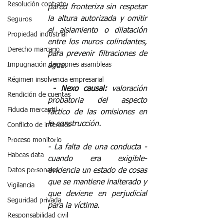
Resolución contrato
pared fronteriza sin respetar 
la altura autorizada y omitir 
Seguros
el aislamiento o dilatación 
Propiedad industrial
entre los muros colindantes, 
Derecho marcario
para prevenir filtraciones de 
Impugnación decisiones asambleas
agua.  
Régimen insolvencia empresarial
️ - Nexo causal: 
valoración 
Rendición de cuentas
probatoria del aspecto 
Fiducia mercantil
fáctico de las omisiones en 
la construcción.  
Conflicto de intereses
Proceso monitorio
️- La falta de una conducta -
Habeas data
cuando era exigible- 
evidencia un estado de cosas 
Datos personales
que se mantiene inalterado y 
Vigilancia
que deviene en perjudicial 
Seguridad privada
para la víctima.  
Responsabilidad civil