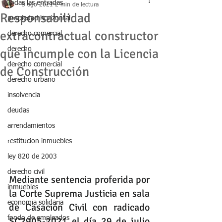
Todas las entradas
5 ago 2021
2 min de lectura
Responsabilidad
propiedad horizontal
extracontractual constructor
derecho comercial
derecho
que incumple con la Licencia
derecho comercial
de Construcción
derecho urbano
insolvencia
deudas
arrendamientos
restitucion inmuebles
ley 820 de 2003
derecho civil
Mediante sentencia proferida por 
inmuebles
la Corte Suprema Justicia en sala 
economia solidaria
de Casación Civil con radicado 
fondo de empleados
SC2905-2021 el día 29 de julio 