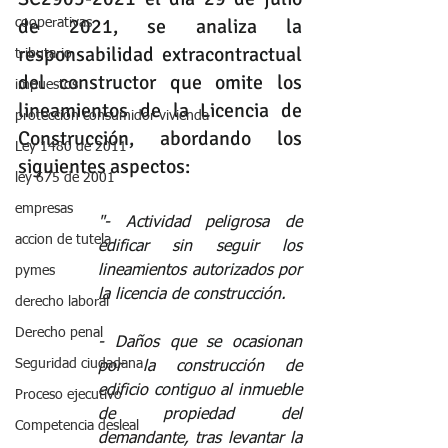
de 2021, se analiza la 
cooperativas
responsabilidad extracontractual 
tributario
del constructor que omite los 
impuestos
lineamientos de la Licencia de 
protección consumidor vivienda
Construcción, abordando los 
Ley 1480 de 2011
siguientes aspectos:
ley 675 de 2001
empresas
️"- Actividad peligrosa de 
accion de tutela
edificar sin seguir los 
lineamientos autorizados por 
pymes
la licencia de construcción. 
derecho laboral
Derecho penal
- Daños que se ocasionan 
Seguridad ciudadana
por la construcción de 
edificio contiguo al inmueble 
Proceso ejecutivo
de propiedad del 
Competencia desleal
demandante, tras levantar la 