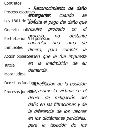
Contratos
- Reconocimiento de daño 
Proceso ejecutivo
emergente: 
cuando se 
Ley 1801 de 2016
solicita el pago del daño que 
resulte probado en el 
Querellas policivas
proceso, no obstante 
Perturbación a la posesión
concretar una suma de 
Inmuebles
dinero, para cumplir la 
orden que le fue impuesta 
Acción posesoria
en la inadmisión de su 
Tutela
demanda.  
Mora judicial
Derechos fundamentales
️- Apreciación de la posición 
que asume la víctima en el 
Procesos judiciales
deber de mitigación del 
daño en las filtraciones y de 
la diferencia de los valores 
en los dictámenes periciales, 
para la tasación de los 