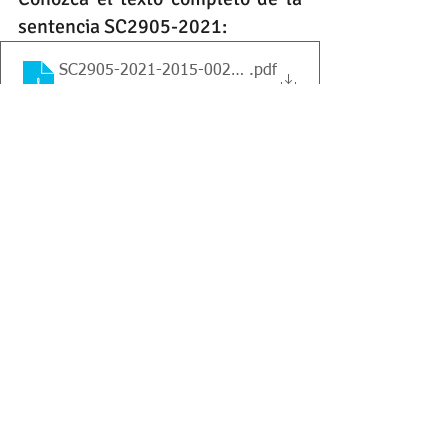
sentencia SC2905-2021: 
SC2905-2021-2015-00230-01
.pdf
Descargar PDF • 397KB
Contáctenos para darle una una 
asesoría legal completa:
https://www.clickabogadosyasociados.c
om/contactenos
derecho
propiedad horizontal
derecho urbano