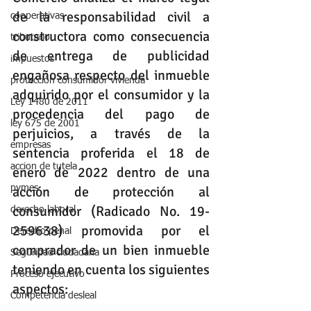
de la responsabilidad civil a 
cooperativas
constructora como consecuencia 
tributario
de entrega de publicidad 
impuestos
engañosa respecto del inmueble 
protección consumidor vivienda
adquirido por el consumidor y la 
Ley 1480 de 2011
procedencia del pago de 
ley 675 de 2001
perjuicios, a través de la 
empresas
sentencia proferida el 18 de 
accion de tutela
enero de 2022 dentro de una 
acción de protección al 
pymes
consumidor (Radicado No. 19-
derecho laboral
259638) promovida por el 
Derecho penal
comprador de un bien inmueble 
Seguridad ciudadana
teniendo en cuenta los siguientes 
Proceso ejecutivo
aspectos:
Competencia desleal