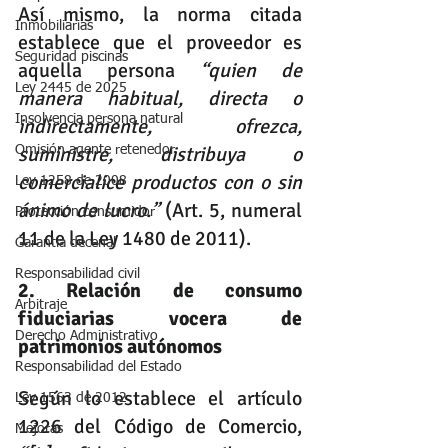
Así mismo, la norma citada 
Inmobiliarias
establece que el proveedor es 
Seguridad piscinas
aquella persona 
“quien de 
Ley 2445 de 2025
manera habitual, directa o 
Insolvencia persona natural
indirectamente, ofrezca, 
suministre, distribuya o 
Omisión agente retenedor
comercialice productos con o sin 
Ley 1258 de 2008
ánimo de lucro.”
 (Art. 5, numeral 
Protección consumidor
11 de la Ley 1480 de 2011).
Garantia decenal
Responsabilidad civil
2. Relación de consumo 
Arbitraje
fiduciarias vocera de 
Derecho Administrativo
patrimonios autónomos
Responsabilidad del Estado
Según lo establece el artículo 
Ley 1563 de 2012
1226 del Código de Comercio, 
Mejoras