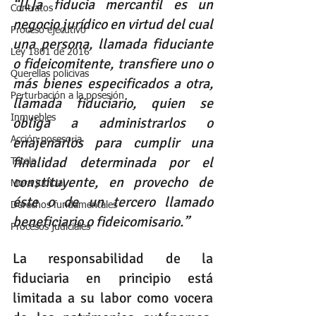
“[L]a fiducia mercantil es un 
Contratos
negocio jurídico en virtud del cual 
Proceso ejecutivo
una persona, llamada fiduciante 
Ley 1801 de 2016
o fideicomitente, transfiere uno o 
Querellas policivas
más bienes especificados a otra, 
Perturbación a la posesión
llamada fiduciario, quien se 
Inmuebles
obliga a administrarlos o 
enajenarlos para cumplir una 
Acción posesoria
finalidad determinada por el 
Tutela
constituyente, en provecho de 
Mora judicial
éste o de un tercero llamado 
Derechos fundamentales
beneficiario o fideicomisario.”
Procesos judiciales
La responsabilidad de la 
fiduciaria en principio está 
limitada a su labor como vocera 