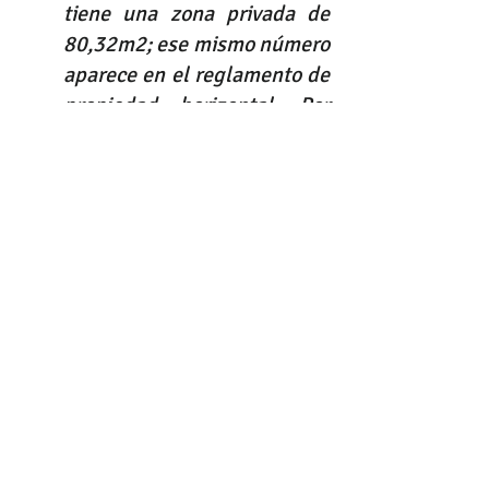
tiene una zona privada de 
80,32m2; ese mismo número 
aparece en el reglamento de 
propiedad horizontal. Por 
consiguiente, a todas luces 
existe para el despacho 
información insuficiente, y 
sumado a eso, una 
publicidad engañosa, 
porque no se cumplió con lo 
inicialmente ofrecido a las 
consumidoras"
El artículo 56 del Estatuto del 
Consumidor faculta a la 
Superintendencia de Industria y 