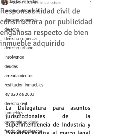
Todas las entradas
28 dic 2022
3 min de lectura
Responsabilidad civil de
propiedad horizontal
constructora por publicidad
derecho comercial
derecho
engañosa respecto de bien
derecho comercial
inmueble adquirido
derecho urbano
insolvencia
deudas
arrendamientos
restitucion inmuebles
ley 820 de 2003
derecho civil
La Delegatura para asuntos 
inmuebles
jurisdiccionales de la 
economia solidaria
Superintendencia de Industria y 
Comercio analiza el marco legal 
fondo de empleados