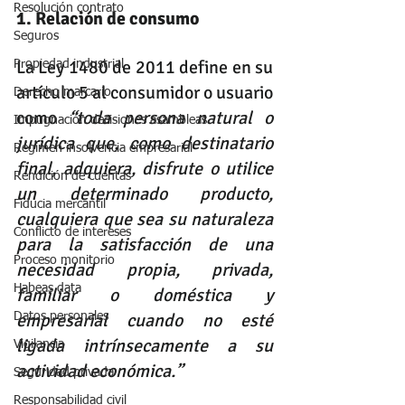
Resolución contrato
1. Relación de consumo
Seguros
La Ley 1480 de 2011 define en su 
Propiedad industrial
artículo 5 al consumidor o usuario 
Derecho marcario
como
 “toda persona natural o 
Impugnación decisiones asambleas
jurídica que, como destinatario 
Régimen insolvencia empresarial
final, adquiera, disfrute o utilice 
Rendición de cuentas
un determinado producto, 
Fiducia mercantil
cualquiera que sea su naturaleza 
Conflicto de intereses
para la satisfacción de una 
Proceso monitorio
necesidad propia, privada, 
Habeas data
familiar o doméstica y 
empresarial cuando no esté 
Datos personales
ligada intrínsecamente a su 
Vigilancia
actividad económica.” 
Seguridad privada
Responsabilidad civil