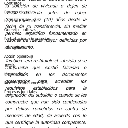
Contratos
la solución de vivienda o dejen de 
Proceso ejecutivo
residir en ella antes de haber 
transcurrido diez (10) años desde la 
Ley 1801 de 2016
fecha de su transferencia, sin mediar 
Querellas policivas
permiso específico fundamentado en 
Perturbación a la posesión
razones de fuerza mayor definidas por 
el reglamento.
Inmuebles
Acción posesoria
También será restituible el subsidio si se 
Tutela
comprueba que existió falsedad o 
Mora judicial
imprecisión en los documentos 
presentados para acreditar los 
Derechos fundamentales
requisitos establecidos para la 
Procesos judiciales
asignación del subsidio o cuando se les 
compruebe que han sido condenadas 
por delitos cometidos en contra de 
menores de edad, de acuerdo con lo 
que certifique la autoridad competente. 