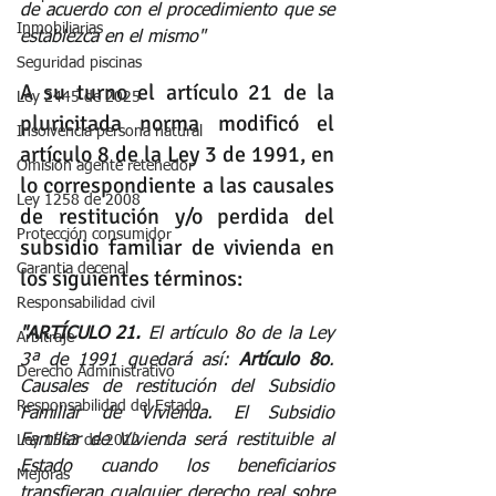
de acuerdo con el procedimiento que se 
Inmobiliarias
establezca en el mismo"
Seguridad piscinas
A su turno el artículo 21 de la 
Ley 2445 de 2025
pluricitada norma modificó el 
Insolvencia persona natural
artículo 8 de la Ley 3 de 1991, en 
Omisión agente retenedor
lo correspondiente a las causales 
Ley 1258 de 2008
de restitución y/o perdida del 
Protección consumidor
subsidio familiar de vivienda en 
Garantia decenal
los siguientes términos: 
Responsabilidad civil
"ARTÍCULO 21.
 El artículo 8o de la Ley 
Arbitraje
3ª de 1991 quedará así: 
Artículo 8o
. 
Derecho Administrativo
Causales de restitución del Subsidio 
Responsabilidad del Estado
Familiar de Vivienda. El Subsidio 
Familiar de Vivienda será restituible al 
Ley 1563 de 2012
Estado cuando los beneficiarios 
Mejoras
transfieran cualquier derecho real sobre 