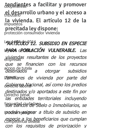
tendientes a facilitar y promover 
cooperativas
el desarrollo urbano y el acceso a 
tributario
la vivienda. El artículo 12 de la 
impuestos
precitada ley dispone:
protección consumidor vivienda
Ley 1480 de 2011
"ARTÍCULO 12. SUBSIDIO EN ESPECIE 
PARA POBLACIÓN VULNERABLE.
 Las 
ley 675 de 2001
viviendas resultantes de los proyectos 
empresas
que se financien con los recursos 
accion de tutela
destinados a otorgar subsidios 
pymes
familiares de vivienda por parte del 
Gobierno Nacional, así como los predios 
derecho laboral
destinados y/o aportados a este fin por 
Derecho penal
las entidades territoriales incluyendo 
Seguridad ciudadana
sus bancos de Suelo o Inmobiliarios, se 
podrán asignar a título de subsidio en 
Proceso ejecutivo
especie a los beneficiarios que cumplan 
Competencia desleal
con los requisitos de priorización y 