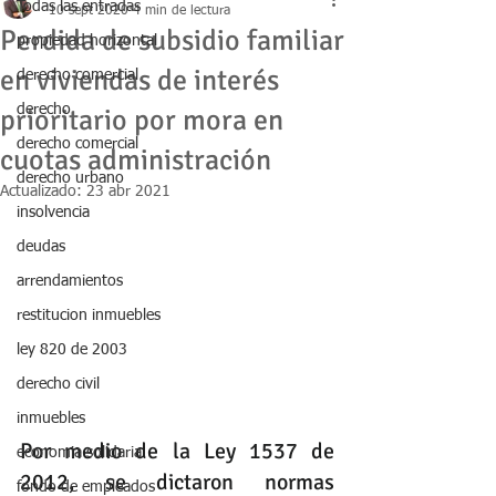
Todas las entradas
10 sept 2020
4 min de lectura
Perdida de subsidio familiar
propiedad horizontal
en viviendas de interés
derecho comercial
derecho
prioritario por mora en
derecho comercial
cuotas administración
derecho urbano
Actualizado:
23 abr 2021
insolvencia
deudas
arrendamientos
restitucion inmuebles
ley 820 de 2003
derecho civil
inmuebles
Por medio de la Ley 1537 de 
economia solidaria
2012, se dictaron normas 
fondo de empleados