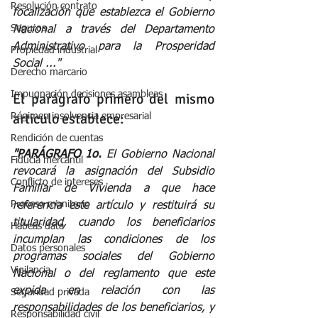
Resolución contrato
focalización que establezca el Gobierno 
Seguros
Nacional a través del Departamento 
Administrativo para la Prosperidad 
Propiedad industrial
Social ..."
Derecho marcario
Impugnación decisiones asambleas
El parágrafo primero del mismo 
articulo establece:
Régimen insolvencia empresarial
Rendición de cuentas
"PARÁGRAFO 1o.
 El Gobierno Nacional 
Fiducia mercantil
revocará la asignación del Subsidio 
Conflicto de intereses
Familiar de Vivienda a que hace 
Proceso monitorio
referencia este artículo y restituirá su 
titularidad, cuando los beneficiarios 
Habeas data
incumplan las condiciones de los 
Datos personales
programas sociales del Gobierno 
Vigilancia
Nacional o del reglamento que este 
expida en relación con las 
Seguridad privada
responsabilidades de los beneficiarios, y 
Responsabilidad civil