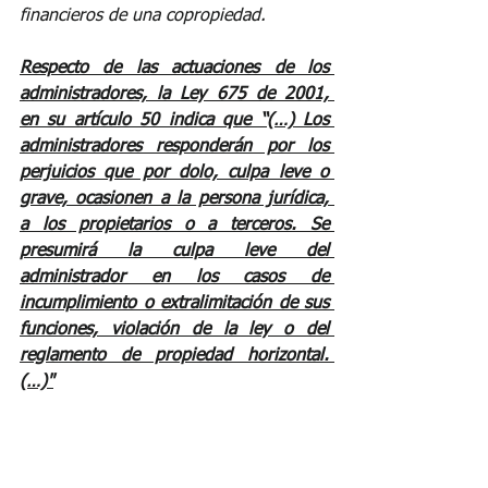
financieros de una copropiedad. 
Respecto de las actuaciones de los 
administradores, la Ley 675 de 2001, 
en su artículo 50 indica que “(…) Los 
administradores responderán por los 
perjuicios que por dolo, culpa leve o 
grave, ocasionen a la persona jurídica, 
a los propietarios o a terceros. Se 
presumirá la culpa leve del 
administrador en los casos de 
incumplimiento o extralimitación de sus 
funciones, violación de la ley o del 
reglamento de propiedad horizontal. 
(…)"
Conozca el texto completo del 
concepto: