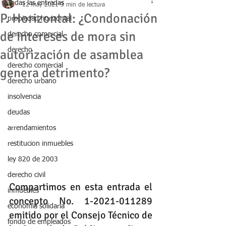
Todas las entradas
12 may 2021
3 min de lectura
P. Horizontal: ¿Condonación
propiedad horizontal
de intereses de mora sin
derecho comercial
derecho
autorización de asamblea
derecho comercial
genera detrimento?
derecho urbano
insolvencia
deudas
arrendamientos
restitucion inmuebles
ley 820 de 2003
derecho civil
Compartimos en esta entrada el 
inmuebles
concepto No. 1-2021-011289 
economia solidaria
emitido por el Consejo Técnico de 
fondo de empleados