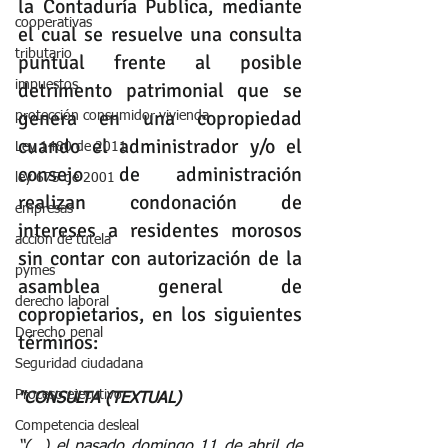
la Contaduría Publica, mediante 
cooperativas
el cual se resuelve una consulta 
tributario
puntual frente al posible 
impuestos
detrimento patrimonial que se 
genera en una copropiedad 
protección consumidor vivienda
cuando el administrador y/o el 
Ley 1480 de 2011
consejo de administración 
ley 675 de 2001
realizan condonación de 
empresas
intereses a residentes morosos 
accion de tutela
sin contar con autorización de la 
pymes
asamblea general de 
derecho laboral
copropietarios, en los siguientes 
Derecho penal
términos:
Seguridad ciudadana
Proceso ejecutivo
"CONSULTA (TEXTUAL)  
Competencia desleal
“(…) el pasado domingo 11 de abril de 