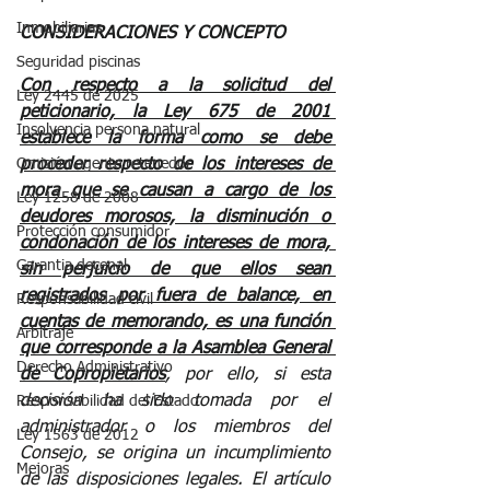
Inmobiliarias
CONSIDERACIONES Y CONCEPTO
Seguridad piscinas
Con respecto a la solicitud del 
Ley 2445 de 2025
peticionario, la Ley 675 de 2001 
Insolvencia persona natural
establece la forma como se debe 
Omisión agente retenedor
proceder respecto de los intereses de 
mora que se causan a cargo de los 
Ley 1258 de 2008
deudores morosos, la disminución o 
Protección consumidor
condonación de los intereses de mora, 
Garantia decenal
sin perjuicio de que ellos sean 
registrados por fuera de balance, en 
Responsabilidad civil
cuentas de memorando, es una función 
Arbitraje
que corresponde a la Asamblea General 
Derecho Administrativo
de Copropietarios
, por ello, si esta 
decisión ha sido tomada por el 
Responsabilidad del Estado
administrador o los miembros del 
Ley 1563 de 2012
Consejo, se origina un incumplimiento 
Mejoras
de las disposiciones legales. El artículo 