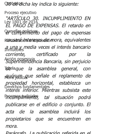
Contratos
30 de dicha ley indica lo siguiente: 
Proceso ejecutivo
“ARTÍCULO 30. INCUMPLIMIENTO EN 
Ley 1801 de 2016
EL PAGO DE EXPENSAS. El retardo en 
Querellas policivas
el cumplimiento del pago de expensas 
causará intereses de mora, equivalentes 
Perturbación a la posesión
a una y media veces el interés bancario 
Inmuebles
corriente, certificado por la 
Acción posesoria
Superintendencia Bancaria, sin perjuicio 
Tutela
de que la asamblea general, con 
quórum que señale el reglamento de 
Mora judicial
propiedad horizontal, establezca un 
Derechos fundamentales
interés inferior. Mientras subsista este 
Procesos judiciales
incumplimiento, tal situación podrá 
publicarse en el edificio o conjunto. El 
acta de la asamblea incluirá los 
propietarios que se encuentren en 
mora. 
Parágrafo. La publicación referida en el 