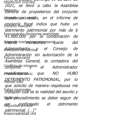
Resolución contrato
2021, se llevó a cabo la Asamblea 
Seguros
General de propietarios del conjunto 
donde yo resido, en el informe de 
Propiedad industrial
revisoría fiscal indica que hubo un 
Derecho marcario
detrimento patrimonial por más de $ 
Impugnación decisiones asambleas
41.000.000 por la condonación de 
Régimen insolvencia empresarial
interés moratorios parte del 
Administrador y el Consejo de 
Rendición de cuentas
Administración sin autorización de la 
Fiducia mercantil
Asamblea General, la contadora del 
Conflicto de intereses
conjunto y el Administrador 
manifestaron que NO HUBO 
Proceso monitorio
DETRIMENTO PATRIMONIAL, por lo 
Habeas data
que solicito de manera respetuosa me 
Datos personales
indiquen cual es la realidad del asunto y 
Vigilancia
que procedimiento se deber seguir de 
ser confirmado el detrimento 
Seguridad privada
patrimonial. (…)” 
Responsabilidad civil