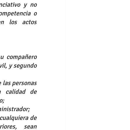
ciativo y no 
ompetencia o 
n los actos 
su compañero 
l, y segundo 
 las personas 
 calidad de 
o
;
inistrador;
cualquiera de 
ores, sean 