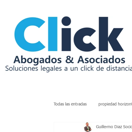
Todas las entradas
propiedad horizon
Guillermo Diaz Soci
insolvencia
deudas
arren