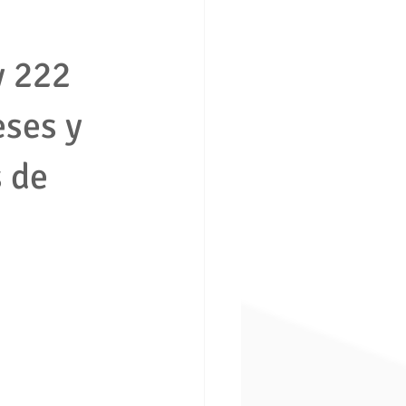
y 222
ción consumidor vivienda
eses y
boral
Derecho penal
 de
ros