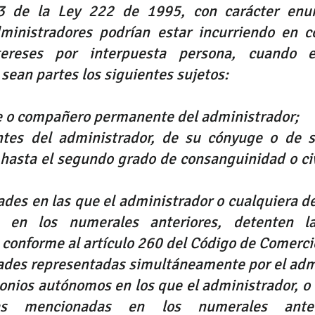
3
 de la Ley 
222
 de 1995, con carácter enun
administradores podrían estar incurriendo en c
tereses por interpuesta persona, cuando e
sean partes los siguientes sujetos:
ge o compañero permanente del administrador;
ntes del administrador, de su cónyuge o de 
hasta el segundo grado de consanguinidad o civi
ades en las que el administrador o cualquiera de
 en los numerales anteriores, detenten la
 conforme al 
artículo 260
 del 
Código de Comerci
dades representadas simultáneamente por el adm
onios autónomos en los que el administrador, o 
as mencionadas en los numerales anteri