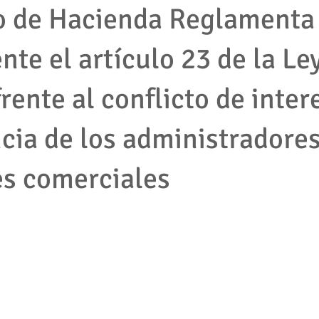
o de Hacienda Reglamenta
nte el artículo 23 de la Le
mpleados
cooperativas
tributario
impuestos
protec
rente al conflicto de inter
2001
empresas
accion de tutela
pymes
derecho la
ia de los administradores
jecutivo
Competencia desleal
Resolución contrato
Segu
s comerciales