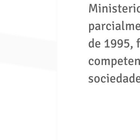
Ministeri
parcialme
economia solidaria
fondo de e
de 1995, f
Ley 1480 de 2011
ley 675 de 
competenc
Seguridad ciudadana
Proceso e
sociedade