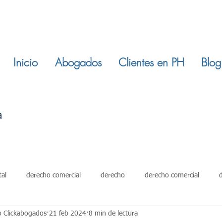
Inicio
Abogados
Clientes en PH
Blog
tal
derecho comercial
derecho
derecho comercial
o Clickabogados
21 feb 2024
8 min de lectura
damientos
restitucion inmuebles
ley 820 de 2003
derech