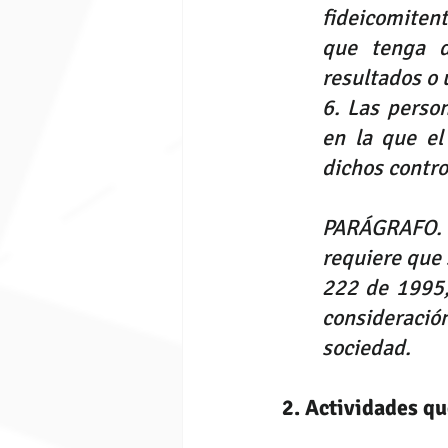
fideicomitente
que tenga de
resultados o 
6. Las person
en la que el
dichos contro
PARÁGRAFO. Pa
requiere que 
222
 de 1995,
consideración
sociedad.
2. Actividades q