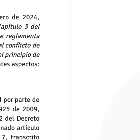
ero de 2024, 
apítulo 3 del 
e reglamenta 
l conflicto de 
 principio de 
ntes aspectos:
 por parte de 
925 
de 2009, 
compilado en el Capítulo 3 del Título 2 de la Parte 2 del Libro 2 del Decreto 
 de 2015, en el cual se reglamentó parcialmente el mencionado artículo 
 
7
, transcrito 