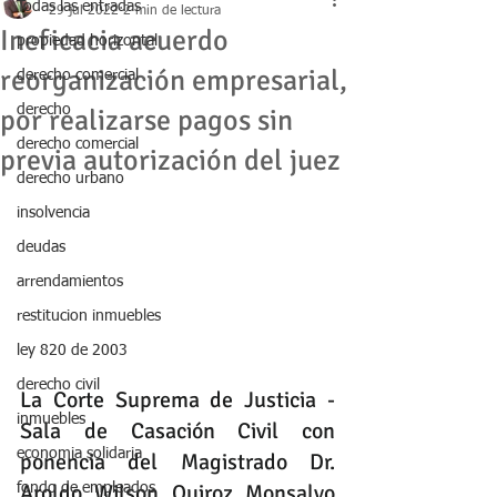
Todas las entradas
29 jul 2022
2 min de lectura
Ineficacia acuerdo
propiedad horizontal
reorganización empresarial,
derecho comercial
derecho
por realizarse pagos sin
derecho comercial
previa autorización del juez
derecho urbano
insolvencia
deudas
arrendamientos
restitucion inmuebles
ley 820 de 2003
derecho civil
La Corte Suprema de Justicia - 
inmuebles
Sala de Casación Civil con 
economia solidaria
ponencia del Magistrado Dr. 
Aroldo Wilson Quiroz Monsalvo 
fondo de empleados