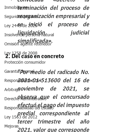
terminación del proceso de 
Inmobiliarias
reorganización empresarial y 
Seguridad piscinas
se inició el proceso de 
Ley 2445 de 2025
liquidación judicial 
Insolvencia persona natural
simplificada».
Omisión agente retenedor
Ley 1258 de 2008
2. Del caso en concreto
Protección consumidor
"Por medio del radicado No. 
Garantia decenal
2021-01-513600 del 16 de 
Responsabilidad civil
noviembre de 2021, se 
Arbitraje
observa que el concursado 
Derecho Administrativo
efectuó el pago del impuesto 
Responsabilidad del Estado
predial correspondiente al 
Ley 1563 de 2012
tercer trimestre del año 
Mejoras
2021, valor que corresponde 