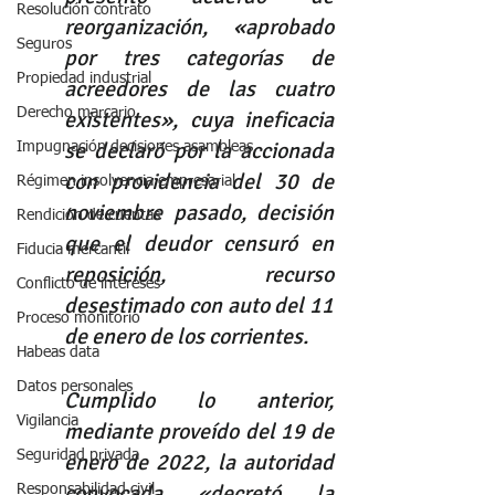
Resolución contrato
reorganización, «aprobado 
Seguros
por tres categorías de 
Propiedad industrial
acreedores de las cuatro 
Derecho marcario
existentes», cuya ineficacia 
se declaró por la accionada 
Impugnación decisiones asambleas
con providencia del 30 de 
Régimen insolvencia empresarial
noviembre pasado, decisión 
Rendición de cuentas
que el deudor censuró en 
Fiducia mercantil
reposición, recurso 
Conflicto de intereses
desestimado con auto del 11 
Proceso monitorio
de enero de los corrientes.
Habeas data
Datos personales
Cumplido lo anterior, 
Vigilancia
mediante proveído del 19 de 
Seguridad privada
enero de 2022, la autoridad 
convocada «decretó la 
Responsabilidad civil