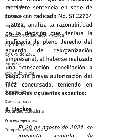
mediante sentencia en sede de 
cooperativas
tutela con radicado No. STC2734 
tributario
- 2022, analiza la razonabilidad 
impuestos
de la decisión que declara la 
protección consumidor vivienda
ineficacia de pleno derecho del 
Ley 1480 de 2011
acuerdo de reorganización 
ley 675 de 2001
empresarial, al haberse realizado 
empresas
una transacción, conciliación o 
accion de tutela
pago, sin previa autorización del 
juez concursado, teniendo en 
pymes
cuenta los siguientes aspectos:
derecho laboral
Derecho penal
1. Hechos
Seguridad ciudadana
Proceso ejecutivo
El 20 de agosto de 2021, se 
Competencia desleal
presentó acuerdo de 