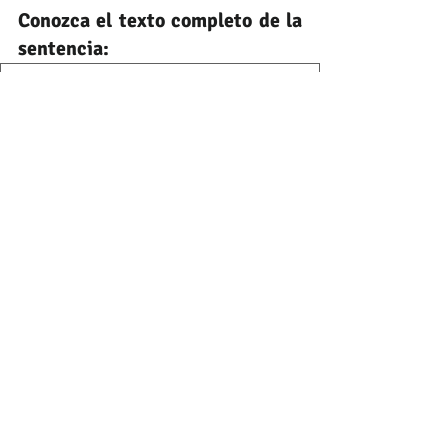
Conozca el texto completo de la 
sentencia:
STC2734-2022
.pdf
Descargar PDF • 153KB
Contáctenos para brindarle una asesoría legal completa
derecho comercial
insolvencia
deudas