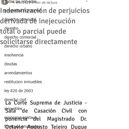
Todas las entradas
4 ene 2023
3 min de lectura
Indemnización de perjuicios
propiedad horizontal
derivada de inejecución
derecho comercial
derecho
total o parcial puede
derecho comercial
solicitarse directamente
derecho urbano
insolvencia
deudas
arrendamientos
restitucion inmuebles
ley 820 de 2003
derecho civil
La Corte Suprema de Justicia - 
inmuebles
Sala de Casación Civil con 
ponencia del Magistrado Dr. 
economia solidaria
Octavio Augusto Tejeiro Duque 
fondo de empleados