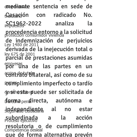
mediante sentencia en sede de 
cooperativas
Casación con radicado No. 
tributario
SC1962-2022 analiza la 
impuestos
procedencia entorno a la solicitud 
protección consumidor vivienda
de indemnización de perjuicios 
Ley 1480 de 2011
derivada de la inejecución total o 
ley 675 de 2001
parcial de prestaciones asumidas 
empresas
por una de las partes en un 
contrato bilateral, así como de su 
accion de tutela
cumplimiento imperfecto o tardío 
pymes
y si esta puede ser solicitada de 
derecho laboral
forma directa, autónoma e 
Derecho penal
independiente al no estar 
Seguridad ciudadana
subordinada a la acción 
Proceso ejecutivo
resolutoria o de cumplimiento 
Competencia desleal
que de forma alternativa prevén 