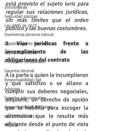
está provisto el sujeto iuris para 
Inmobiliarias
regular sus relaciones jurídicas, 
Seguridad piscinas
sin más límites que el orden 
Ley 2445 de 2025
público y las buenas costumbres.
Insolvencia persona natural
2. Vías jurídicas frente a 
Omisión agente retenedor
incumplimiento de las 
Ley 1258 de 2008
obligaciones del contrato
Protección consumidor
Garantia decenal
A la parte a quien le incumplieron 
Responsabilidad civil
y que satisfizo o se allano a 
Arbitraje
cumplir sus deberes negociales, 
adquiere, un derecho de opción 
Derecho Administrativo
que la habilita para escoger la 
Responsabilidad del Estado
alternativa que le resulte más 
Ley 1563 de 2012
eficiente desde el punto de vista 
Mejoras