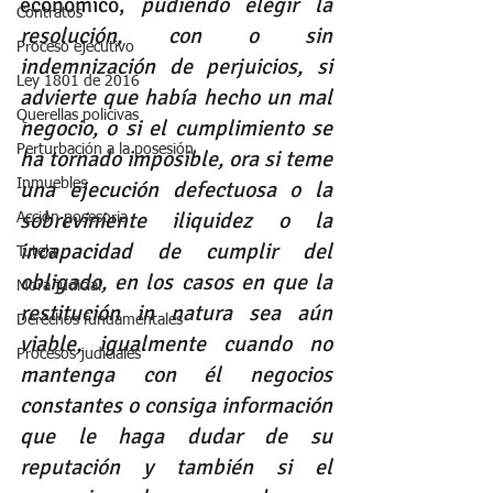
económico, 
pudiendo elegir la 
Contratos
resolución, con o sin 
Proceso ejecutivo
indemnización de perjuicios, si 
Ley 1801 de 2016
advierte que había hecho un mal 
Querellas policivas
negocio, o si el cumplimiento se 
Perturbación a la posesión
ha tornado imposible, ora si teme 
Inmuebles
una ejecución defectuosa o la 
sobreviniente iliquidez o la 
Acción posesoria
incapacidad de cumplir del 
Tutela
obligado, en los casos en que la 
Mora judicial
restitución in natura sea aún 
Derechos fundamentales
viable, igualmente cuando no 
Procesos judiciales
mantenga con él negocios 
constantes o consiga información 
que le haga dudar de su 
reputación y también si el 