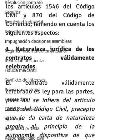
Resolución contrato
los artículos 1546 del Código 
Seguros
Civil y 870 del Código de 
Propiedad industrial
Comercio; teniendo en cuenta los 
siguientes aspectos:
Derecho marcario
Impugnación decisiones asambleas
1. Naturaleza jurídica de los 
Régimen insolvencia empresarial
contratos válidamente 
Rendición de cuentas
celebrados
Fiducia mercantil
Conflicto de intereses
El contrato válidamente 
celebrado es ley para las partes, 
Proceso monitorio
pues así se infiere del artículo 
Habeas data
1602 del Código Civil, precepto 
Datos personales
que le da carta de naturaleza 
Vigilancia
propia al principio de la 
Seguridad privada
autonomía dispositiva de que 
Responsabilidad civil