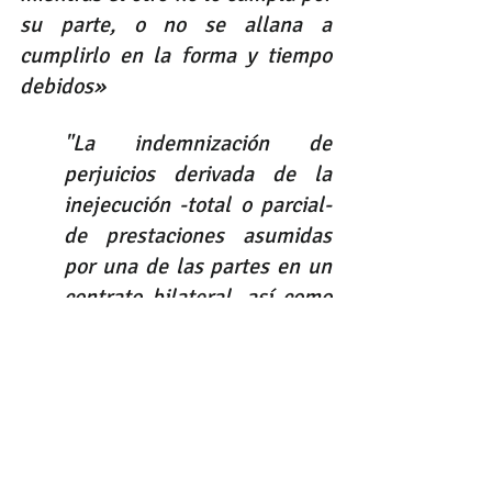
su parte, o no se allana a 
cumplirlo en la forma y tiempo 
debidos»
"La indemnización de 
perjuicios derivada de la 
inejecución -total o parcial- 
de prestaciones asumidas 
por una de las partes en un 
contrato bilateral, así como 
de su cumplimiento 
imperfecto o tardío, puede 
ser solicitada de forma 
directa, autónoma e 
independiente al no estar 
subordinada a la acción 